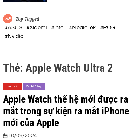
c
o
o
r
m
m
Top Tagged
o
#ASUS
#Xiaomi
#Intel
#MediaTek
#ROG
d
#Nvidia
e
Thẻ:
Apple Watch Ultra 2
Tin Tức
Xu Hướng
Apple Watch thế hệ mới được ra
mắt trong sự kiện ra mắt iPhone
mới của Apple
10/09/2024