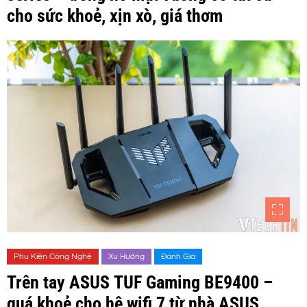
cho sức khoẻ, xịn xò, giá thơm
Phụ Kiện Công Nghệ
Xu Hướng
Đánh Giá
Trên tay ASUS TUF Gaming BE9400 –
quá khoẻ cho hệ wifi 7 từ nhà ASUS