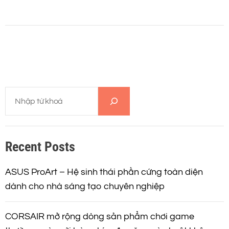
T
ì
m
k
Recent Posts
i
ế
m
ASUS ProArt – Hệ sinh thái phần cứng toàn diện
dành cho nhà sáng tạo chuyên nghiệp
CORSAIR mở rộng dòng sản phẩm chơi game