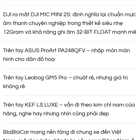
DJI ra mắt DJI MIC MINI 2S: định nghĩa lại chuẩn mực
âm thanh chuyên nghiệp trong thiết kế siêu nhẹ
12Gram và khả năng ghi âm 32-BIT FLOAT mạnh mẽ
Trên tay ASUS ProArt PA248QFV – nhập môn màn
hình cho dân đồ hoạ
Trên tay Leobog GM5 Pro – chuột rẻ, nhưng giá trị
không rẻ
Trên tay KEF LS LUXE – vẫn đi theo kim chỉ nam của
hãng, nghe hay nhưng nhìn cũng phải đẹp
BlaBlaCar mang nền tảng đi chung xe đến Việt