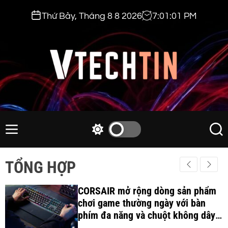
S
Thứ Bảy, Tháng 8 8 2026
7
:
01
:
02
PM
k
i
p
t
o
c
v
o
t
n
e
M
S
S
t
e
w
e
c
e
n
i
a
h
TỔNG HỢP
n
u
t
r
t
t
c
c
i
CORSAIR mở rộng dòng sản phẩm
h
h
c
chơi game thường ngày với bàn
n
o
phím đa năng và chuột không dây
.
l
công thái học