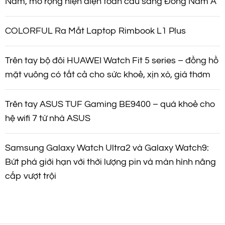
Nam, mở rộng hiện diện toàn cầu sang Đông Nam Á
COLORFUL Ra Mắt Laptop Rimbook L1 Plus
Trên tay bộ đôi HUAWEI Watch Fit 5 series – đồng hồ
mặt vuông có tất cả cho sức khoẻ, xịn xò, giá thơm
Trên tay ASUS TUF Gaming BE9400 – quá khoẻ cho
hệ wifi 7 từ nhà ASUS
Samsung Galaxy Watch Ultra2 và Galaxy Watch9:
Bứt phá giới hạn với thời lượng pin và màn hình nâng
cấp vượt trội