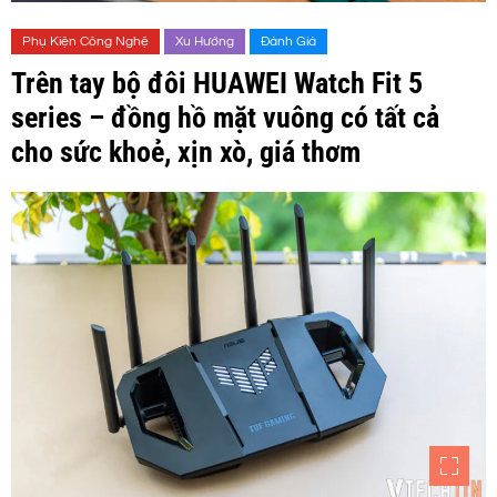
Phụ Kiện Công Nghệ
Xu Hướng
Đánh Giá
Trên tay bộ đôi HUAWEI Watch Fit 5
series – đồng hồ mặt vuông có tất cả
cho sức khoẻ, xịn xò, giá thơm