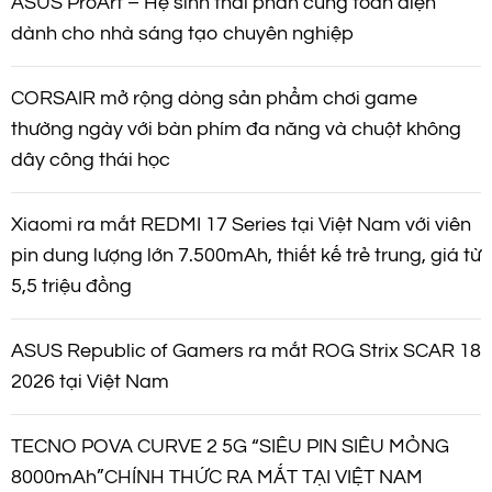
ASUS ProArt – Hệ sinh thái phần cứng toàn diện
dành cho nhà sáng tạo chuyên nghiệp
CORSAIR mở rộng dòng sản phẩm chơi game
thường ngày với bàn phím đa năng và chuột không
dây công thái học
Xiaomi ra mắt REDMI 17 Series tại Việt Nam với viên
pin dung lượng lớn 7.500mAh, thiết kế trẻ trung, giá từ
5,5 triệu đồng
ASUS Republic of Gamers ra mắt ROG Strix SCAR 18
2026 tại Việt Nam
TECNO POVA CURVE 2 5G “SIÊU PIN SIÊU MỎNG
8000mAh”CHÍNH THỨC RA MẮT TẠI VIỆT NAM