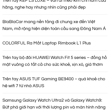
Trên tay KEF LS LUXE – vẫn đi theo kim chỉ nam của
hãng, nghe hay nhưng nhìn cũng phải đẹp
BlaBlaCar mang nền tảng đi chung xe đến Việt
Nam, mở rộng hiện diện toàn cầu sang Đông Nam Á
COLORFUL Ra Mắt Laptop Rimbook L1 Plus
Trên tay bộ đôi HUAWEI Watch Fit 5 series – đồng hồ
mặt vuông có tất cả cho sức khoẻ, xịn xò, giá thơm
Trên tay ASUS TUF Gaming BE9400 – quá khoẻ cho
hệ wifi 7 từ nhà ASUS
Samsung Galaxy Watch Ultra2 và Galaxy Watch9:
Bứt phá giới hạn với thời lượng pin và màn hình nâng