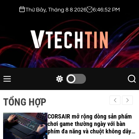
S
Thứ Bảy, Tháng 8 8 2026
6
:
46
:
53
PM
k
i
p
t
o
c
v
o
t
n
e
M
S
S
t
e
w
e
c
e
n
i
a
h
TỔNG HỢP
n
u
t
r
t
t
c
c
i
CORSAIR mở rộng dòng sản phẩm
h
h
c
chơi game thường ngày với bàn
n
o
phím đa năng và chuột không dây
.
l
công thái học