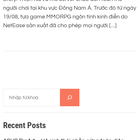
người chơi tại khu vực Đông Nam Á. Trước đó từ ngày
19/08, tựa game MMORPG ngôn tình kinh điển do
NetEase sản xuất đã cho phép mọi người […]
T
ì
m
k
Recent Posts
i
ế
m