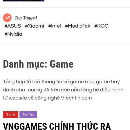
c
o
o
r
m
m
Top Tagged
o
#ASUS
#Xiaomi
#Intel
#MediaTek
#ROG
d
#Nvidia
e
Danh mục:
Game
Tổng hợp tất cả thông tin về game mới, game hay
dành cho mọi người trên các nền tảng hệ điều hành
từ website về công nghệ Vtechtin.com
Game
Tin Tức
VNGGAMES CHÍNH THỨC RA