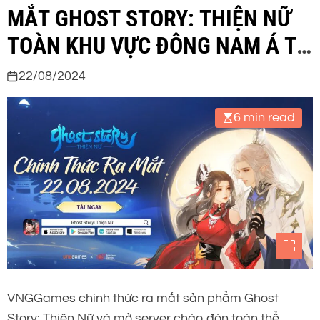
MẮT GHOST STORY: THIỆN NỮ
TOÀN KHU VỰC ĐÔNG NAM Á TỪ
NGÀY 22/08
22/08/2024
6 min read
VNGGames chính thức ra mắt sản phẩm Ghost
Story: Thiện Nữ và mở server chào đón toàn thể