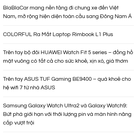
BlaBlaCar mang nền tảng đi chung xe đến Việt
Nam, mở rộng hiện diện toàn cầu sang Đông Nam Á
COLORFUL Ra Mắt Laptop Rimbook L1 Plus
Trên tay bộ đôi HUAWEI Watch Fit 5 series – đồng hồ
mặt vuông có tất cả cho sức khoẻ, xịn xò, giá thơm
Trên tay ASUS TUF Gaming BE9400 – quá khoẻ cho
hệ wifi 7 từ nhà ASUS
Samsung Galaxy Watch Ultra2 và Galaxy Watch9:
Bứt phá giới hạn với thời lượng pin và màn hình nâng
cấp vượt trội