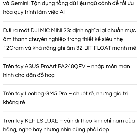
và Gemini: Tận dụng tầng dữ liệu ngữ cảnh để tối ưu
hóa quy trình làm việc AI
DJI ra mắt DJI MIC MINI 2S: định nghĩa lại chuẩn mực
âm thanh chuyên nghiệp trong thiết kế siêu nhẹ
12Gram và khả năng ghi âm 32-BIT FLOAT mạnh mẽ
Trên tay ASUS ProArt PA248QFV – nhập môn màn
hình cho dân đồ hoạ
Trên tay Leobog GM5 Pro – chuột rẻ, nhưng giá trị
không rẻ
Trên tay KEF LS LUXE – vẫn đi theo kim chỉ nam của
hãng, nghe hay nhưng nhìn cũng phải đẹp