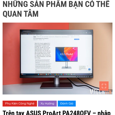
NHỮNG SẢN PHẨM BẠN CÓ THỂ
QUAN TÂM
Phụ Kiện Công Nghệ
Xu Hướng
Đánh Giá
Trên tay ASUS ProArt PA248QFV – nhập