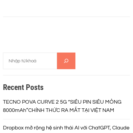
T
ì
m
k
Recent Posts
i
ế
m
TECNO POVA CURVE 2 5G “SIÊU PIN SIÊU MỎNG
8000mAh”CHÍNH THỨC RA MẮT TẠI VIỆT NAM
Dropbox mở rộng hệ sinh thái AI với ChatGPT, Claude