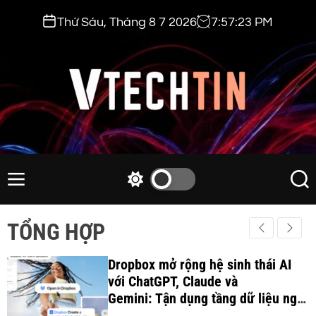
S
Thứ Sáu, Tháng 8 7 2026
7
:
57
:
24
PM
k
i
p
t
o
c
v
o
t
n
e
M
S
S
t
e
w
e
c
e
n
i
a
h
TỔNG HỢP
n
u
t
r
t
t
c
c
i
Dropbox mở rộng hệ sinh thái AI
h
h
c
với ChatGPT, Claude và
n
o
Gemini: Tận dụng tầng dữ liệu ngữ
.
l
cảnh để tối ưu hóa quy trình làm