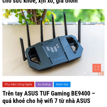
cho sức khoẻ, xịn xò, giá thơm
Phụ Kiện Công Nghệ
Xu Hướng
Đánh Giá
Trên tay ASUS TUF Gaming BE9400 –
quá khoẻ cho hệ wifi 7 từ nhà ASUS