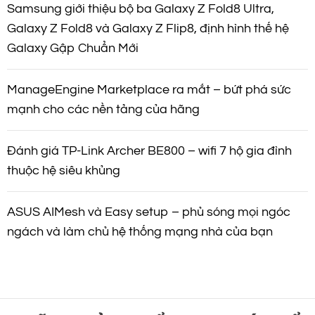
Samsung giới thiệu bộ ba Galaxy Z Fold8 Ultra,
Galaxy Z Fold8 và Galaxy Z Flip8, định hình thế hệ
Galaxy Gập Chuẩn Mới
ManageEngine Marketplace ra mắt – bứt phá sức
mạnh cho các nền tảng của hãng
Đánh giá TP-Link Archer BE800 – wifi 7 hộ gia đình
thuộc hệ siêu khủng
ASUS AIMesh và Easy setup – phủ sóng mọi ngóc
ngách và làm chủ hệ thống mạng nhà của bạn