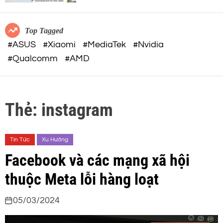
c
o
việc AI
o
r
m
m
Top Tagged
o
#ASUS
#Xiaomi
#MediaTek
#Nvidia
d
#Qualcomm
#AMD
e
Thẻ:
instagram
Tin Tức
Xu Hướng
Facebook và các mạng xã hội
thuộc Meta lỗi hàng loạt
05/03/2024