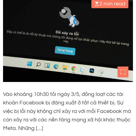
2 min read
Vào khoảng 10h30 tối ngày 3/5, đồng loạt các tài
khoản Facebook bị đăng xuất ở tất cả thiết bị. Sự
việc bị lỗi này không chỉ xảy ra với mỗi Facebook mà
còn xảy ra với các nền tảng mạng xã hội khác thuộc
Meta. Những […]