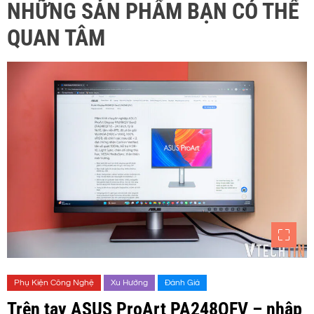
NHỮNG SẢN PHẨM BẠN CÓ THỂ
QUAN TÂM
Phụ Kiện Công Nghệ
Xu Hướng
Đánh Giá
Trên tay ASUS ProArt PA248QFV – nhập