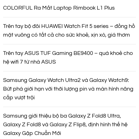
COLORFUL Ra Mắt Laptop Rimbook L1 Plus
Trên tay bộ đôi HUAWEI Watch Fit 5 series – đồng hồ
mặt vuông có tất cả cho sức khoẻ, xịn xò, giá thơm
Trên tay ASUS TUF Gaming BE9400 – quá khoẻ cho
hệ wifi 7 từ nhà ASUS
Samsung Galaxy Watch Ultra2 và Galaxy Watch9:
Bứt phá giới hạn với thời lượng pin và màn hình nâng
cấp vượt trội
Samsung giới thiệu bộ ba Galaxy Z Fold8 Ultra,
Galaxy Z Fold8 và Galaxy Z Flip8, định hình thế hệ
Galaxy Gập Chuẩn Mới