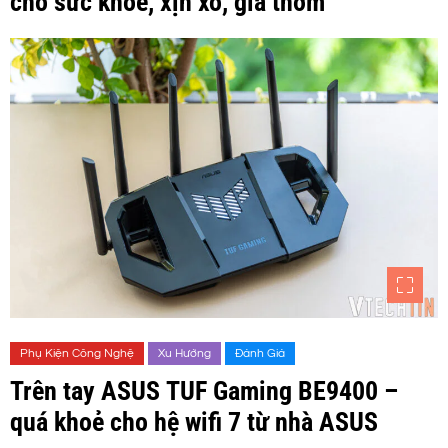
cho sức khoẻ, xịn xò, giá thơm
Phụ Kiện Công Nghệ
Xu Hướng
Đánh Giá
Trên tay ASUS TUF Gaming BE9400 –
quá khoẻ cho hệ wifi 7 từ nhà ASUS