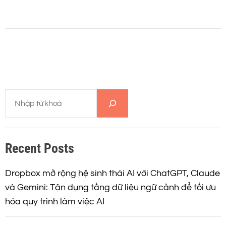
T
ì
m
k
Recent Posts
i
ế
m
Dropbox mở rộng hệ sinh thái AI với ChatGPT, Claude
và Gemini: Tận dụng tầng dữ liệu ngữ cảnh để tối ưu
hóa quy trình làm việc AI