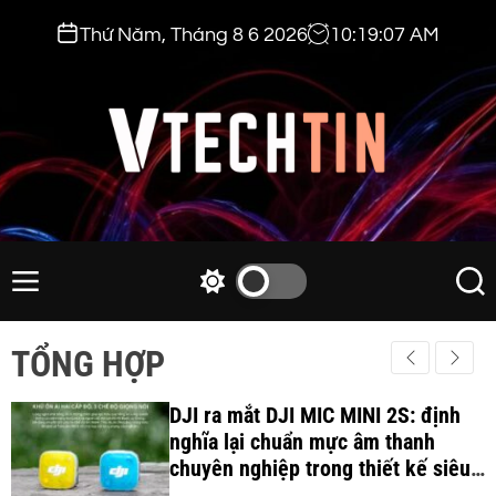
S
Thứ Năm, Tháng 8 6 2026
10
:
19
:
08
AM
k
i
p
t
o
c
v
o
t
n
e
M
S
S
t
e
w
e
c
e
n
i
a
h
TỔNG HỢP
n
u
t
r
t
t
c
c
i
DJI ra mắt DJI MIC MINI 2S: định
h
h
c
nghĩa lại chuẩn mực âm thanh
n
o
chuyên nghiệp trong thiết kế siêu
.
l
nhẹ 12Gram và khả năng ghi âm