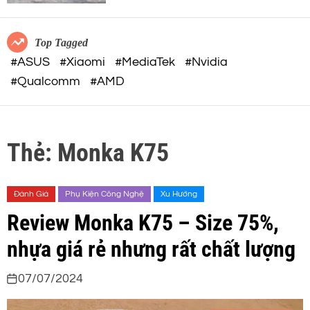
c
o
32-BIT FLOAT mạnh mẽ
o
r
m
m
Top Tagged
o
#ASUS
#Xiaomi
#MediaTek
#Nvidia
d
#Qualcomm
#AMD
e
Thẻ:
Monka K75
Đánh Giá
Phụ Kiện Công Nghệ
Xu Hướng
Review Monka K75 – Size 75%,
nhựa giá rẻ nhưng rất chất lượng
07/07/2024