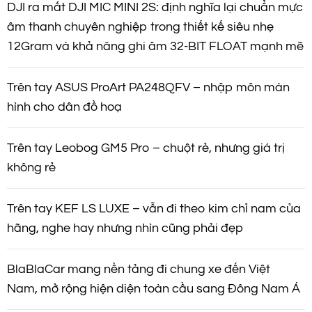
DJI ra mắt DJI MIC MINI 2S: định nghĩa lại chuẩn mực
âm thanh chuyên nghiệp trong thiết kế siêu nhẹ
12Gram và khả năng ghi âm 32-BIT FLOAT mạnh mẽ
Trên tay ASUS ProArt PA248QFV – nhập môn màn
hình cho dân đồ hoạ
Trên tay Leobog GM5 Pro – chuột rẻ, nhưng giá trị
không rẻ
Trên tay KEF LS LUXE – vẫn đi theo kim chỉ nam của
hãng, nghe hay nhưng nhìn cũng phải đẹp
BlaBlaCar mang nền tảng đi chung xe đến Việt
Nam, mở rộng hiện diện toàn cầu sang Đông Nam Á