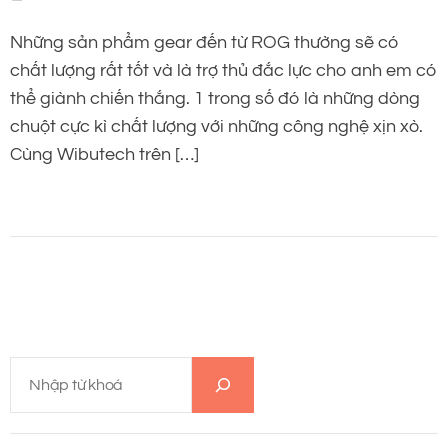
Những sản phẩm gear đến từ ROG thường sẽ có
chất lượng rất tốt và là trợ thủ đắc lực cho anh em có
thể giành chiến thắng. 1 trong số đó là những dòng
chuột cực kì chất lượng với những công nghệ xịn xò.
Cùng Wibutech trên […]
T
ì
m
k