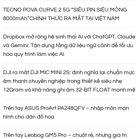
TECNO POVA CURVE 2 5G “SIÊU PIN SIÊU MỎNG
8000mAh”CHÍNH THỨC RA MẮT TẠI VIỆT NAM
Dropbox mở rộng hệ sinh thái AI với ChatGPT, Claude
và Gemini: Tận dụng tầng dữ liệu ngữ cảnh để tối ưu
hóa quy trình làm việc AI
DJI ra mắt DJI MIC MINI 2S: định nghĩa lại chuẩn mực
âm thanh chuyên nghiệp trong thiết kế siêu nhẹ
12Gram và khả năng ghi âm 32-BIT FLOAT mạnh mẽ
Trên tay ASUS ProArt PA248QFV – nhập môn màn
hình cho dân đồ hoạ
Trên tay Leobog GM5 Pro – chuột rẻ, nhưng giá trị