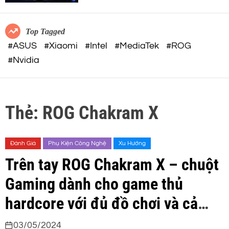
c
o
o
r
m
m
Top Tagged
o
#ASUS
#Xiaomi
#Intel
#MediaTek
#ROG
d
#Nvidia
e
Thẻ:
ROG Chakram X
Đánh Giá
Phụ Kiện Công Nghệ
Xu Hướng
Trên tay ROG Chakram X – chuột
Gaming dành cho game thủ
hardcore với đủ đồ chơi và cả
Joystick
03/05/2024