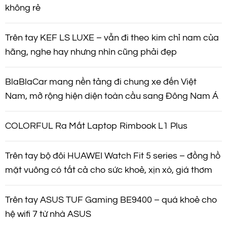
không rẻ
Trên tay KEF LS LUXE – vẫn đi theo kim chỉ nam của
hãng, nghe hay nhưng nhìn cũng phải đẹp
BlaBlaCar mang nền tảng đi chung xe đến Việt
Nam, mở rộng hiện diện toàn cầu sang Đông Nam Á
COLORFUL Ra Mắt Laptop Rimbook L1 Plus
Trên tay bộ đôi HUAWEI Watch Fit 5 series – đồng hồ
mặt vuông có tất cả cho sức khoẻ, xịn xò, giá thơm
Trên tay ASUS TUF Gaming BE9400 – quá khoẻ cho
hệ wifi 7 từ nhà ASUS