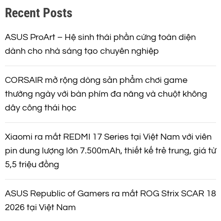
Recent Posts
i
ế
m
ASUS ProArt – Hệ sinh thái phần cứng toàn diện
dành cho nhà sáng tạo chuyên nghiệp
CORSAIR mở rộng dòng sản phẩm chơi game
thường ngày với bàn phím đa năng và chuột không
dây công thái học
Xiaomi ra mắt REDMI 17 Series tại Việt Nam với viên
pin dung lượng lớn 7.500mAh, thiết kế trẻ trung, giá từ
5,5 triệu đồng
ASUS Republic of Gamers ra mắt ROG Strix SCAR 18
2026 tại Việt Nam