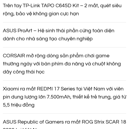
m
Trên tay TP-Link TAPO C645D Kit – 2 mắt, quét siêu
rộng, bảo vệ không gian cực hạn
ASUS ProArt – Hệ sinh thái phần cứng toàn diện
dành cho nhà sáng tạo chuyên nghiệp
CORSAIR mở rộng dòng sản phẩm chơi game
thường ngày với bàn phím đa năng và chuột không
dây công thái học
Xiaomi ra mắt REDMI 17 Series tại Việt Nam với viên
pin dung lượng lớn 7.500mAh, thiết kế trẻ trung, giá từ
5,5 triệu đồng
ASUS Republic of Gamers ra mắt ROG Strix SCAR 18