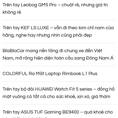
Trên tay Leobog GM5 Pro – chuột rẻ, nhưng giá trị
không rẻ
Trên tay KEF LS LUXE – vẫn đi theo kim chỉ nam của
hãng, nghe hay nhưng nhìn cũng phải đẹp
BlaBlaCar mang nền tảng đi chung xe đến Việt
Nam, mở rộng hiện diện toàn cầu sang Đông Nam Á
COLORFUL Ra Mắt Laptop Rimbook L1 Plus
Trên tay bộ đôi HUAWEI Watch Fit 5 series – đồng hồ
mặt vuông có tất cả cho sức khoẻ, xịn xò, giá thơm
Trên tay ASUS TUF Gaming BE9400 – quá khoẻ cho