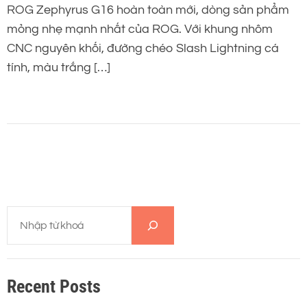
ROG Zephyrus G16 hoàn toàn mới, dòng sản phẩm
mỏng nhẹ mạnh nhất của ROG. Với khung nhôm
CNC nguyên khối, đường chéo Slash Lightning cá
tính, màu trắng […]
T
ì
m
k
Recent Posts
i
ế