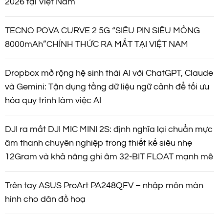
2026 tại Việt Nam
TECNO POVA CURVE 2 5G “SIÊU PIN SIÊU MỎNG
8000mAh”CHÍNH THỨC RA MẮT TẠI VIỆT NAM
Dropbox mở rộng hệ sinh thái AI với ChatGPT, Claude
và Gemini: Tận dụng tầng dữ liệu ngữ cảnh để tối ưu
hóa quy trình làm việc AI
DJI ra mắt DJI MIC MINI 2S: định nghĩa lại chuẩn mực
âm thanh chuyên nghiệp trong thiết kế siêu nhẹ
12Gram và khả năng ghi âm 32-BIT FLOAT mạnh mẽ
Trên tay ASUS ProArt PA248QFV – nhập môn màn
hình cho dân đồ hoạ