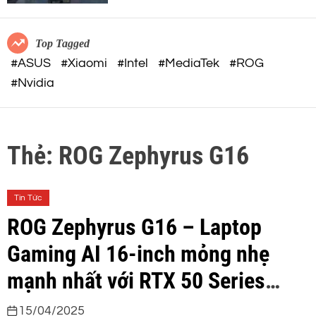
c
o
o
r
m
m
Top Tagged
o
#ASUS
#Xiaomi
#Intel
#MediaTek
#ROG
d
#Nvidia
e
Thẻ:
ROG Zephyrus G16
Tin Tức
ROG Zephyrus G16 – Laptop
Gaming AI 16-inch mỏng nhẹ
mạnh nhất với RTX 50 Series
chính thức ra mắt tại Việt Nam
15/04/2025