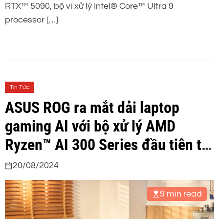
RTX™ 5090, bộ vi xử lý Intel® Core™ Ultra 9
processor […]
Tin Tức
ASUS ROG ra mắt dải laptop
gaming AI với bộ xử lý AMD
Ryzen™ AI 300 Series đầu tiên tại
Việt Nam
20/08/2024
9 min read