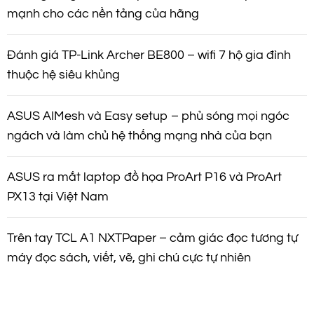
mạnh cho các nền tảng của hãng
Đánh giá TP-Link Archer BE800 – wifi 7 hộ gia đình
thuộc hệ siêu khủng
ASUS AIMesh và Easy setup – phủ sóng mọi ngóc
ngách và làm chủ hệ thống mạng nhà của bạn
ASUS ra mắt laptop đồ họa ProArt P16 và ProArt
PX13 tại Việt Nam
Trên tay TCL A1 NXTPaper – cảm giác đọc tương tự
máy đọc sách, viết, vẽ, ghi chú cực tự nhiên