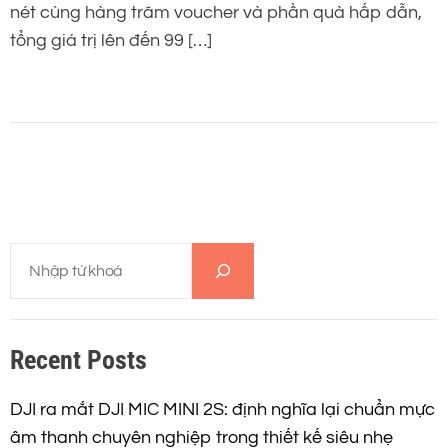
nét cùng hàng trăm voucher và phần quà hấp dẫn,
tổng giá trị lên đến 99 […]
T
ì
m
k
Recent Posts
i
ế
m
DJI ra mắt DJI MIC MINI 2S: định nghĩa lại chuẩn mực
âm thanh chuyên nghiệp trong thiết kế siêu nhẹ