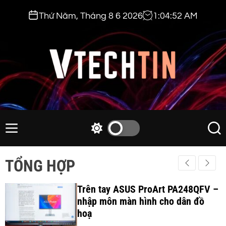
S
Thứ Năm, Tháng 8 6 2026
1
:
04
:
53
AM
k
i
p
t
o
c
v
o
t
n
e
M
S
S
t
e
w
e
c
e
n
i
a
h
TỔNG HỢP
n
u
t
r
t
t
c
c
i
Trên tay ASUS ProArt PA248QFV –
h
h
c
nhập môn màn hình cho dân đồ
n
o
hoạ
.
l