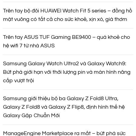
Trên tay bộ đôi HUAWEI Watch Fit 5 series – đồng hồ
mặt vuông có tất cả cho sức khoẻ, xịn xò, giá thơm
Trên tay ASUS TUF Gaming BE9400 – quá khoẻ cho
hệ wifi 7 từ nhà ASUS
Samsung Galaxy Watch Ultra2 và Galaxy Watch9:
Bứt phá giới hạn với thời lượng pin và màn hình nâng
cấp vượt trội
Samsung giới thiệu bộ ba Galaxy Z Fold8 Ultra,
Galaxy Z Fold8 và Galaxy Z Flip8, định hình thế hệ
Galaxy Gập Chuẩn Mới
ManageEngine Marketplace ra mắt – bứt phá sức