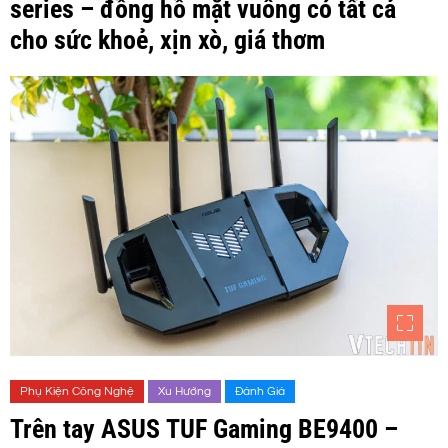
series – đồng hồ mặt vuông có tất cả
cho sức khoẻ, xịn xò, giá thơm
Phụ Kiện Công Nghệ
Xu Hướng
Đánh Giá
Trên tay ASUS TUF Gaming BE9400 –