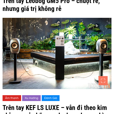
Trên tay Leobog GM5 Pro – chuột rẻ,
nhưng giá trị không rẻ
Âm thanh
Xu Hướng
Đánh Giá
Trên tay KEF LS LUXE – vẫn đi theo kim