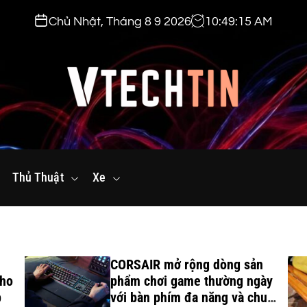
Chủ Nhật, Tháng 8 9 2026
10
:
49
:
16
AM
v
t
Thủ Thuật
e
Xe
c
h
t
i
CORSAIR mở rộng dòng sản
n
cho
phẩm chơi game thường ngày
.
p
với bàn phím đa năng và chuột