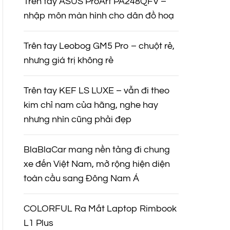
Trên tay ASUS ProArt PA248QFV –
nhập môn màn hình cho dân đồ hoạ
Trên tay Leobog GM5 Pro – chuột rẻ,
nhưng giá trị không rẻ
Trên tay KEF LS LUXE – vẫn đi theo
kim chỉ nam của hãng, nghe hay
nhưng nhìn cũng phải đẹp
BlaBlaCar mang nền tảng đi chung
xe đến Việt Nam, mở rộng hiện diện
toàn cầu sang Đông Nam Á
COLORFUL Ra Mắt Laptop Rimbook
L1 Plus