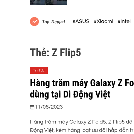
#ASUS
#Xiaomi
#Intel
Top Tagged
Thẻ:
Z Flip5
Tin Tức
Hàng trăm máy Galaxy Z Fol
dùng tại Di Động Việt
11/08/2023
Hàng trăm máy Galaxy Z Fold5, Z Flip5 đã 
Động Việt, kèm hàng loạt ưu đãi hấp dẫn trị