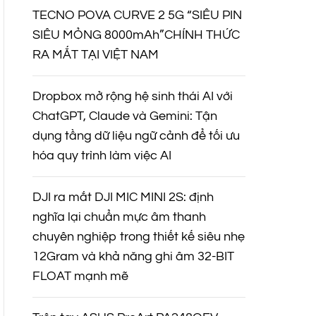
TECNO POVA CURVE 2 5G “SIÊU PIN
SIÊU MỎNG 8000mAh”CHÍNH THỨC
RA MẮT TẠI VIỆT NAM
Dropbox mở rộng hệ sinh thái AI với
ChatGPT, Claude và Gemini: Tận
dụng tầng dữ liệu ngữ cảnh để tối ưu
hóa quy trình làm việc AI
DJI ra mắt DJI MIC MINI 2S: định
nghĩa lại chuẩn mực âm thanh
chuyên nghiệp trong thiết kế siêu nhẹ
12Gram và khả năng ghi âm 32-BIT
FLOAT mạnh mẽ