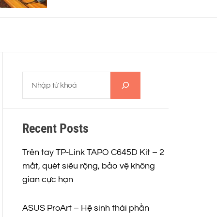
thiết kế trẻ trung, giá từ 5,5
o
triệu đồng
r
m
o
d
e
T
ì
m
k
Recent Posts
i
ế
m
Trên tay TP-Link TAPO C645D Kit – 2
mắt, quét siêu rộng, bảo vệ không
gian cực hạn
ASUS ProArt – Hệ sinh thái phần