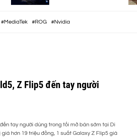
c
không dây công thái học
o
m
#MediaTek
#ROG
#Nvidia
d5, Z Flip5 đến tay người
đến tay người dùng trong tối mở bán sớm tại Di
 giá hơn 19 triệu đồng, 1 suất Galaxy Z Flip5 giá