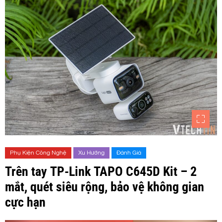
Phụ Kiện Công Nghệ
Xu Hướng
Đánh Giá
Trên tay TP-Link TAPO C645D Kit – 2
mắt, quét siêu rộng, bảo vệ không gian
cực hạn