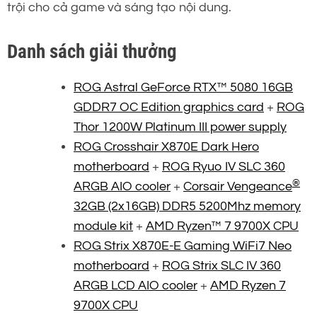
trội cho cả game và sáng tạo nội dung.
Danh sách giải thưởng
ROG Astral GeForce RTX™ 5080 16GB
GDDR7 OC Edition graphics card
+
ROG
Thor 1200W Platinum III power supply
ROG Crosshair X870E Dark Hero
motherboard
+
ROG Ryuo IV SLC 360
®
ARGB AIO cooler
+
Corsair Vengeance
32GB (2x16GB) DDR5 5200Mhz memory
module kit
+
AMD Ryzen™ 7 9700X CPU
ROG Strix X870E-E Gaming WiFi7 Neo
motherboard
+
ROG Strix SLC IV 360
ARGB LCD AIO cooler
+
AMD Ryzen 7
9700X CPU