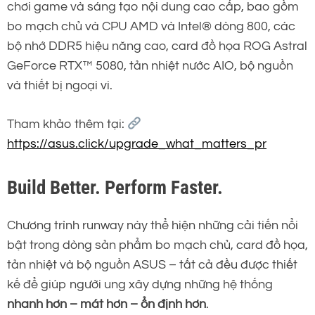
chơi game và sáng tạo nội dung cao cấp, bao gồm
bo mạch chủ và CPU AMD và Intel® dòng 800, các
bộ nhớ DDR5 hiệu năng cao, card đồ họa ROG Astral
GeForce RTX™ 5080, tản nhiệt nước AIO, bộ nguồn
và thiết bị ngoại vi.
Tham khảo thêm tại:
https://asus.click/upgrade_what_matters_pr
Build Better. Perform Faster.
Chương trình runway này thể hiện những cải tiến nổi
bật trong dòng sản phẩm bo mạch chủ, card đồ họa,
tản nhiệt và bộ nguồn ASUS – tất cả đều được thiết
kế để giúp người ung xây dựng những hệ thống
nhanh hơn – mát hơn – ổn định hơn
.