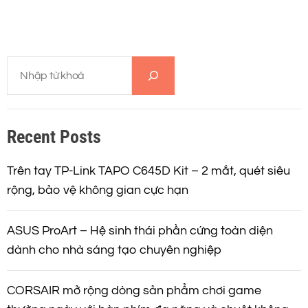
T
ì
m
k
Recent Posts
i
ế
m
Trên tay TP-Link TAPO C645D Kit – 2 mắt, quét siêu
rộng, bảo vệ không gian cực hạn
ASUS ProArt – Hệ sinh thái phần cứng toàn diện
dành cho nhà sáng tạo chuyên nghiệp
CORSAIR mở rộng dòng sản phẩm chơi game