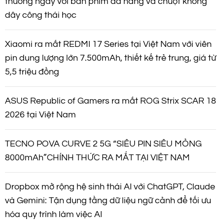
thường ngày với bàn phím đa năng và chuột không
dây công thái học
Xiaomi ra mắt REDMI 17 Series tại Việt Nam với viên
pin dung lượng lớn 7.500mAh, thiết kế trẻ trung, giá từ
5,5 triệu đồng
ASUS Republic of Gamers ra mắt ROG Strix SCAR 18
2026 tại Việt Nam
TECNO POVA CURVE 2 5G “SIÊU PIN SIÊU MỎNG
8000mAh”CHÍNH THỨC RA MẮT TẠI VIỆT NAM
Dropbox mở rộng hệ sinh thái AI với ChatGPT, Claude
và Gemini: Tận dụng tầng dữ liệu ngữ cảnh để tối ưu
hóa quy trình làm việc AI