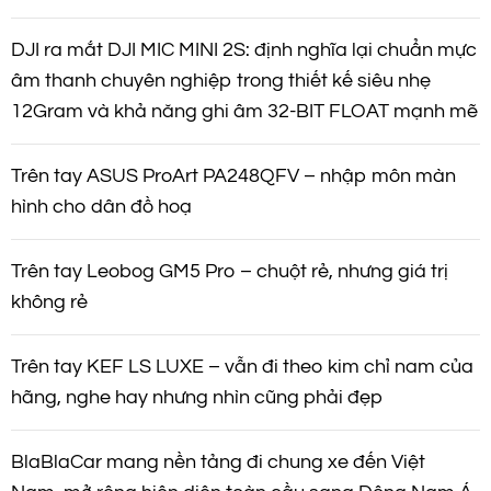
DJI ra mắt DJI MIC MINI 2S: định nghĩa lại chuẩn mực
âm thanh chuyên nghiệp trong thiết kế siêu nhẹ
12Gram và khả năng ghi âm 32-BIT FLOAT mạnh mẽ
Trên tay ASUS ProArt PA248QFV – nhập môn màn
hình cho dân đồ hoạ
Trên tay Leobog GM5 Pro – chuột rẻ, nhưng giá trị
không rẻ
Trên tay KEF LS LUXE – vẫn đi theo kim chỉ nam của
hãng, nghe hay nhưng nhìn cũng phải đẹp
BlaBlaCar mang nền tảng đi chung xe đến Việt