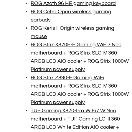
ROG Azoth 96 HE gaming keyboard
ROG Cetra Open wireless gaming
earbuds
ROG Keris II Origin wireless gaming
mouse
ROG Strix X870E-E Gaming WiFi7 Neo
motherboard
+
ROG Strix SLC IV 360
ARGB LCD AIO cooler
+
ROG Strix 1000W
Platinum power supply
ROG Strix Z890-E Gaming WiFi
motherboard
+
ROG Strix SLC IV 360
ARGB LCD AIO cooler
+
ROG Strix 1000W
Platinum power supply
TUF Gaming X870-Pro WiFi7 W Neo
motherboard
+
TUF Gaming LC III 360
ARGB LCD White Edition AIO cooler
+