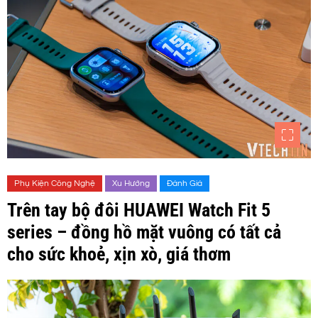
Phụ Kiện Công Nghệ
Xu Hướng
Đánh Giá
Trên tay bộ đôi HUAWEI Watch Fit 5
series – đồng hồ mặt vuông có tất cả
cho sức khoẻ, xịn xò, giá thơm