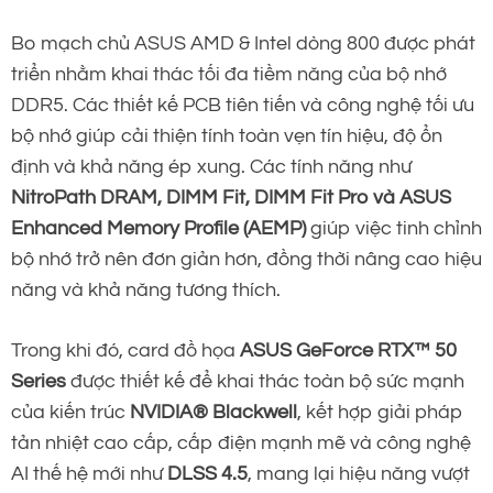
Bo mạch chủ ASUS AMD & Intel dòng 800 được phát
triển nhằm khai thác tối đa tiềm năng của bộ nhớ
DDR5. Các thiết kế PCB tiên tiến và công nghệ tối ưu
bộ nhớ giúp cải thiện tính toàn vẹn tín hiệu, độ ổn
định và khả năng ép xung. Các tính năng như
NitroPath DRAM, DIMM Fit, DIMM Fit Pro và ASUS
Enhanced Memory Profile (AEMP)
giúp việc tinh chỉnh
bộ nhớ trở nên đơn giản hơn, đồng thời nâng cao hiệu
năng và khả năng tương thích.
Trong khi đó, card đồ họa
ASUS GeForce RTX™ 50
Series
được thiết kế để khai thác toàn bộ sức mạnh
của kiến trúc
NVIDIA® Blackwell
, kết hợp giải pháp
tản nhiệt cao cấp, cấp điện mạnh mẽ và công nghệ
AI thế hệ mới như
DLSS 4.5
, mang lại hiệu năng vượt