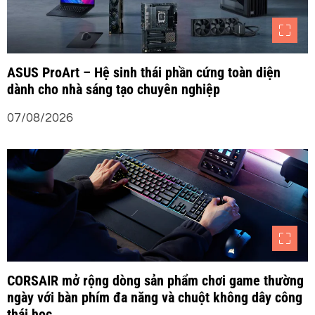
g
b
ASUS ProArt – Hệ sinh thái phần cứng toàn diện
dành cho nhà sáng tạo chuyên nghiệp
à
07/08/2026
i
v
i
ế
t
CORSAIR mở rộng dòng sản phẩm chơi game thường
ngày với bàn phím đa năng và chuột không dây công
thái học