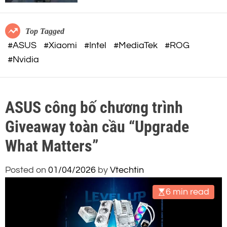
c
o
o
r
m
m
Top Tagged
o
#ASUS
#Xiaomi
#Intel
#MediaTek
#ROG
d
#Nvidia
e
ASUS công bố chương trình
Giveaway toàn cầu “Upgrade
What Matters”
Posted on
01/04/2026
by
Vtechtin
6 min read