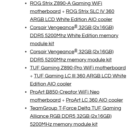
ROG Strix Z890-A Gaming WiFi
motherboard
+
ROG Strix SLC IV 360
ARGB LCD White Edition AIO cooler
®
Corsair Vengeance
32GB (2x16GB)
DDR5 5200Mhz White Edition memory
module kit
®
Corsair Vengeance
32GB (2x16GB)
DDR5 5200Mhz memory module kit
TUF Gaming Z890-Pro WiFi motherboard
+
TUF Gaming LC III 360 ARGB LCD White
Edition AIO cooler
ProArt B850-Creator WiFi Neo
motherboard
+
ProArt LC 360 AIO cooler
TeamGroup T-Force Delta TUF Gaming
Alliance RGB DDR5 32GB (2x16GB)
5200MHz memory module kit