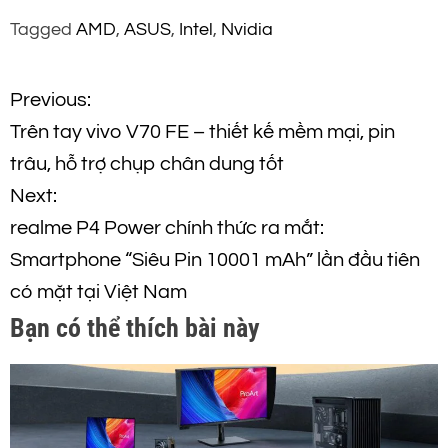
Tagged
AMD
,
ASUS
,
Intel
,
Nvidia
Đ
Previous:
Trên tay vivo V70 FE – thiết kế mềm mại, pin
i
trâu, hỗ trợ chụp chân dung tốt
ề
Next:
realme P4 Power chính thức ra mắt:
u
Smartphone “Siêu Pin 10001 mAh” lần đầu tiên
h
có mặt tại Việt Nam
Bạn có thể thích bài này
ư
ớ
n