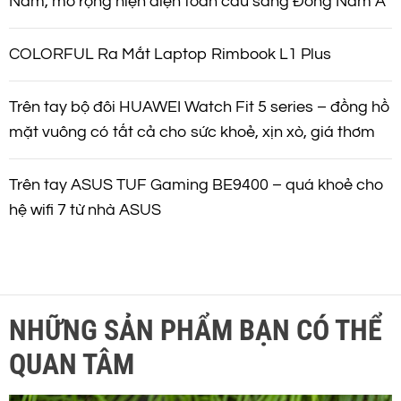
Nam, mở rộng hiện diện toàn cầu sang Đông Nam Á
COLORFUL Ra Mắt Laptop Rimbook L1 Plus
Trên tay bộ đôi HUAWEI Watch Fit 5 series – đồng hồ
mặt vuông có tất cả cho sức khoẻ, xịn xò, giá thơm
Trên tay ASUS TUF Gaming BE9400 – quá khoẻ cho
hệ wifi 7 từ nhà ASUS
NHỮNG SẢN PHẨM BẠN CÓ THỂ
QUAN TÂM