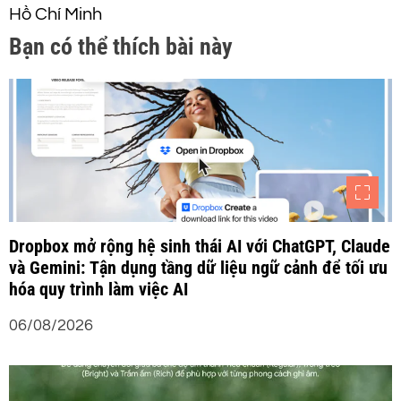
Hồ Chí Minh
ư
Bạn có thể thích bài này
ớ
n
g
b
à
Dropbox mở rộng hệ sinh thái AI với ChatGPT, Claude
và Gemini: Tận dụng tầng dữ liệu ngữ cảnh để tối ưu
i
hóa quy trình làm việc AI
06/08/2026
v
i