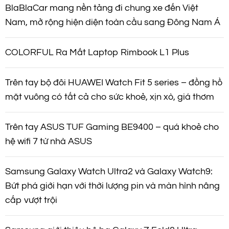
BlaBlaCar mang nền tảng đi chung xe đến Việt
Nam, mở rộng hiện diện toàn cầu sang Đông Nam Á
COLORFUL Ra Mắt Laptop Rimbook L1 Plus
Trên tay bộ đôi HUAWEI Watch Fit 5 series – đồng hồ
mặt vuông có tất cả cho sức khoẻ, xịn xò, giá thơm
Trên tay ASUS TUF Gaming BE9400 – quá khoẻ cho
hệ wifi 7 từ nhà ASUS
Samsung Galaxy Watch Ultra2 và Galaxy Watch9:
Bứt phá giới hạn với thời lượng pin và màn hình nâng
cấp vượt trội