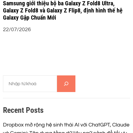
Samsung giới thiệu bộ ba Galaxy Z Fold8 Ultra,
Galaxy Z Fold8 và Galaxy Z Flip8, định hình thế hệ
Galaxy Gập Chuẩn Mới
22/07/2026
T
ì
m
k
Recent Posts
i
ế
m
Dropbox mở rộng hệ sinh thái AI với ChatGPT, Claude