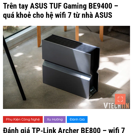
Trên tay ASUS TUF Gaming BE9400 –
quá khoẻ cho hệ wifi 7 từ nhà ASUS
Phụ Kiện Công Nghệ
Xu Hướng
Đánh Giá
Đánh giá TP-Link Archer BE800 – wifi 7