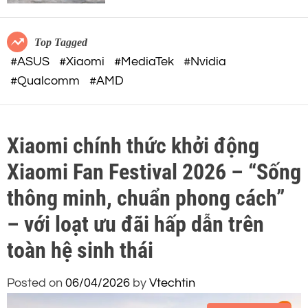
c
o
32-BIT FLOAT mạnh mẽ
o
r
m
m
Top Tagged
o
#ASUS
#Xiaomi
#MediaTek
#Nvidia
d
#Qualcomm
#AMD
e
Xiaomi chính thức khởi động
Xiaomi Fan Festival 2026 – “Sống
thông minh, chuẩn phong cách”
– với loạt ưu đãi hấp dẫn trên
toàn hệ sinh thái
Posted on
06/04/2026
by
Vtechtin