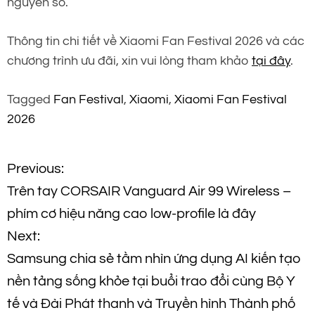
nguyên số.
Thông tin chi tiết về Xiaomi Fan Festival 2026 và các
chương trình ưu đãi, xin vui lòng tham khảo
tại đây
.
Tagged
Fan Festival
,
Xiaomi
,
Xiaomi Fan Festival
2026
Đ
Previous:
Trên tay CORSAIR Vanguard Air 99 Wireless –
i
phím cơ hiệu năng cao low-profile là đây
ề
Next:
Samsung chia sẻ tầm nhìn ứng dụng AI kiến tạo
u
nền tảng sống khỏe tại buổi trao đổi cùng Bộ Y
h
tế và Đài Phát thanh và Truyền hình Thành phố