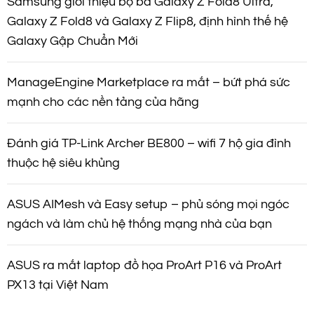
Samsung giới thiệu bộ ba Galaxy Z Fold8 Ultra,
Galaxy Z Fold8 và Galaxy Z Flip8, định hình thế hệ
Galaxy Gập Chuẩn Mới
ManageEngine Marketplace ra mắt – bứt phá sức
mạnh cho các nền tảng của hãng
Đánh giá TP-Link Archer BE800 – wifi 7 hộ gia đình
thuộc hệ siêu khủng
ASUS AIMesh và Easy setup – phủ sóng mọi ngóc
ngách và làm chủ hệ thống mạng nhà của bạn
ASUS ra mắt laptop đồ họa ProArt P16 và ProArt
PX13 tại Việt Nam