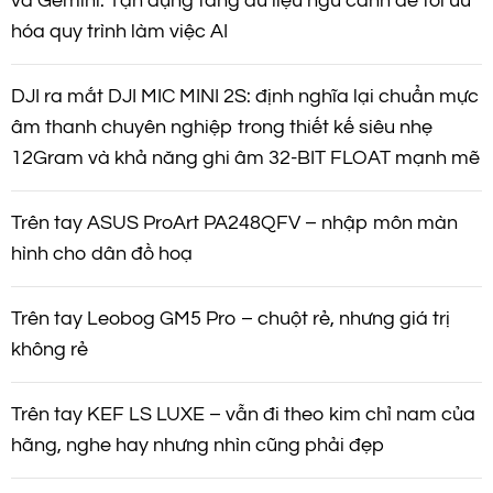
và Gemini: Tận dụng tầng dữ liệu ngữ cảnh để tối ưu
hóa quy trình làm việc AI
DJI ra mắt DJI MIC MINI 2S: định nghĩa lại chuẩn mực
âm thanh chuyên nghiệp trong thiết kế siêu nhẹ
12Gram và khả năng ghi âm 32-BIT FLOAT mạnh mẽ
Trên tay ASUS ProArt PA248QFV – nhập môn màn
hình cho dân đồ hoạ
Trên tay Leobog GM5 Pro – chuột rẻ, nhưng giá trị
không rẻ
Trên tay KEF LS LUXE – vẫn đi theo kim chỉ nam của
hãng, nghe hay nhưng nhìn cũng phải đẹp