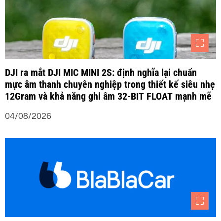
ế
t
DJI ra mắt DJI MIC MINI 2S: định nghĩa lại chuẩn
mực âm thanh chuyên nghiệp trong thiết kế siêu nhẹ
12Gram và khả năng ghi âm 32-BIT FLOAT mạnh mẽ
04/08/2026