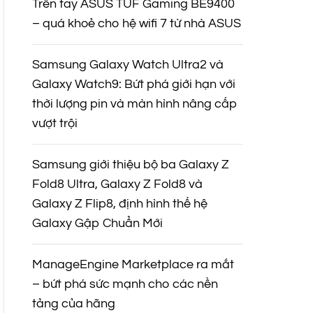
Trên tay ASUS TUF Gaming BE9400
– quá khoẻ cho hệ wifi 7 từ nhà ASUS
Samsung Galaxy Watch Ultra2 và
Galaxy Watch9: Bứt phá giới hạn với
thời lượng pin và màn hình nâng cấp
vượt trội
Samsung giới thiệu bộ ba Galaxy Z
Fold8 Ultra, Galaxy Z Fold8 và
Galaxy Z Flip8, định hình thế hệ
Galaxy Gập Chuẩn Mới
ManageEngine Marketplace ra mắt
– bứt phá sức mạnh cho các nền
tảng của hãng