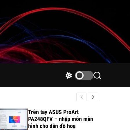
S
S
w
e
i
a
t
r
c
c
h
h
Trên tay ASUS ProArt
c
PA248QFV – nhập môn màn
o
hình cho dân đồ hoạ
l