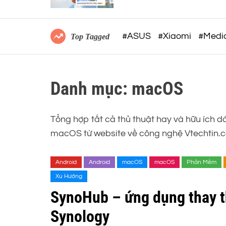
ngữ cảnh để tối ưu hóa quy
trình làm việc AI
#ASUS
#Xiaomi
#Medi
Top Tagged
Danh mục:
macOS
Tổng hợp tất cả thủ thuật hay và hữu ích d
macOS từ website về công nghệ Vtechtin.
Android
Android
macOS
macOS
Phần Mềm
Xu Hướng
SynoHub – ứng dụng thay t
Synology