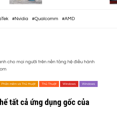
c
thiết kế siêu nhẹ 12Gram và
khả năng ghi âm 32-BIT FLOAT
o
mạnh mẽ
m
aTek
#Nvidia
#Qualcomm
#AMD
ành cho mọi người trên nền tảng hệ điều hành
com
Phần mềm và Thủ thuật
Thủ Thuật
Windows
Windows
hế tất cả ứng dụng gốc của