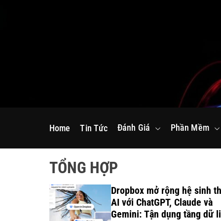
S
k
i
p
t
o
c
o
n
Đánh Giá
Phần Mềm
Home
Tin Tức
t
e
n
TỔNG HỢP
t
 2 5G
Dropbox mở rộng hệ sinh th
NG
AI với ChatGPT, Claude và
HỨC RA
Gemini: Tận dụng tầng dữ l