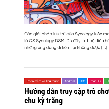
Các giải pháp lưu trữ của Synology luôn man
là OS Synology DSM. Dù đây là 1 hệ điều hàn
những ứng dụng đi kèm lại không được […]
Phần mềm và Thủ thuật
Android
iOS
macOS
T
Hướng dẫn truy cập trò chơ
chu kỳ trăng