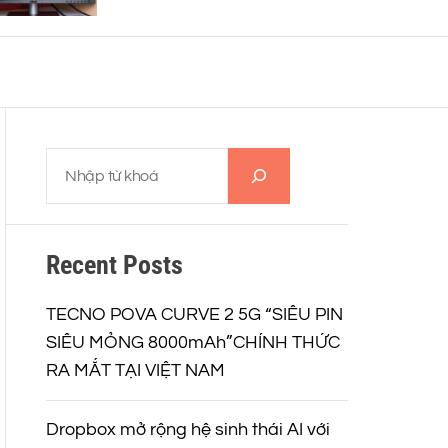
o
r
m
o
d
e
T
ì
m
k
Recent Posts
i
ế
m
TECNO POVA CURVE 2 5G “SIÊU PIN
SIÊU MỎNG 8000mAh”CHÍNH THỨC
RA MẮT TẠI VIỆT NAM
Dropbox mở rộng hệ sinh thái AI với