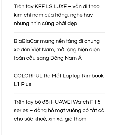
Trên tay KEF LS LUXE – vẫn đi theo
kim chỉ nam của hãng, nghe hay
nhưng nhìn cũng phải đẹp
BlaBlaCar mang nền tảng đi chung
xe đến Việt Nam, mở rộng hiện diện
toàn cầu sang Đông Nam Á
COLORFUL Ra Mắt Laptop Rimbook
L1 Plus
Trên tay bộ đôi HUAWEI Watch Fit 5
series – đồng hồ mặt vuông có tất cả
cho sức khoẻ, xịn xò, giá thơm