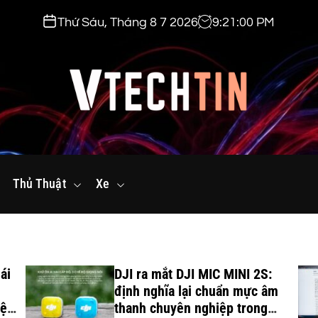
Thứ Sáu, Tháng 8 7 2026
9
:
21
:
01
PM
v
t
Thủ Thuật
e
Xe
c
h
t
i
ái
DJI ra mắt DJI MIC MINI 2S:
n
định nghĩa lại chuẩn mực âm
.
iệu
thanh chuyên nghiệp trong