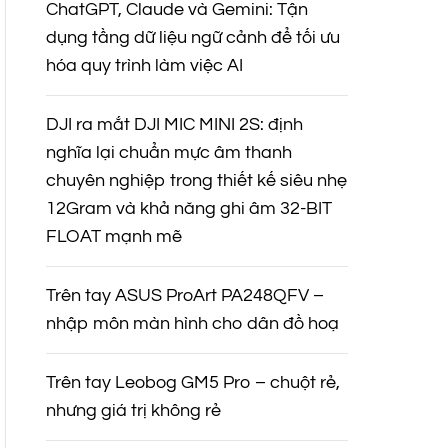
ChatGPT, Claude và Gemini: Tận
dụng tầng dữ liệu ngữ cảnh để tối ưu
hóa quy trình làm việc AI
DJI ra mắt DJI MIC MINI 2S: định
nghĩa lại chuẩn mực âm thanh
chuyên nghiệp trong thiết kế siêu nhẹ
12Gram và khả năng ghi âm 32-BIT
FLOAT mạnh mẽ
Trên tay ASUS ProArt PA248QFV –
nhập môn màn hình cho dân đồ hoạ
Trên tay Leobog GM5 Pro – chuột rẻ,
nhưng giá trị không rẻ