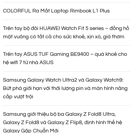
COLORFUL Ra Mắt Laptop Rimbook L1 Plus
Trên tay bộ đôi HUAWEI Watch Fit 5 series – đồng hồ
mặt vuông có tất cả cho sức khoẻ, xịn xò, giá thơm
Trên tay ASUS TUF Gaming BE9400 – quá khoẻ cho
hệ wifi 7 từ nhà ASUS
Samsung Galaxy Watch Ultra2 và Galaxy Watch9:
Bứt phá giới hạn với thời lượng pin và màn hình nâng
cấp vượt trội
Samsung giới thiệu bộ ba Galaxy Z Fold8 Ultra,
Galaxy Z Fold8 và Galaxy Z Flip8, định hình thế hệ
Galaxy Gập Chuẩn Mới