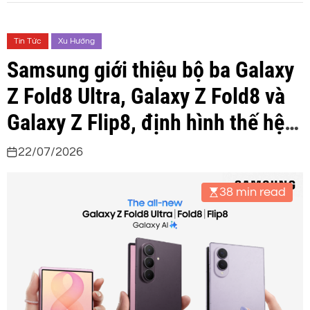
Tin Tức
Xu Hướng
Samsung giới thiệu bộ ba Galaxy
Z Fold8 Ultra, Galaxy Z Fold8 và
Galaxy Z Flip8, định hình thế hệ
Galaxy Gập Chuẩn Mới
22/07/2026
38 min read