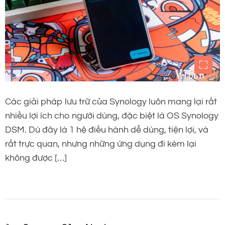
Các giải pháp lưu trữ của Synology luôn mang lại rất
nhiều lợi ích cho người dùng, đặc biệt là OS Synology
DSM. Dù đây là 1 hệ điều hành dễ dùng, tiện lợi, và
rất trực quan, nhưng những ứng dụng đi kèm lại
không được […]
P
…