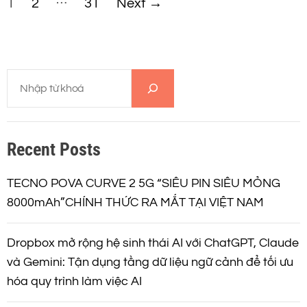
1
2
31
Next
→
h
â
T
n
ì
m
t
k
Recent Posts
i
r
ế
m
TECNO POVA CURVE 2 5G “SIÊU PIN SIÊU MỎNG
a
8000mAh”CHÍNH THỨC RA MẮT TẠI VIỆT NAM
n
Dropbox mở rộng hệ sinh thái AI với ChatGPT, Claude
g
và Gemini: Tận dụng tầng dữ liệu ngữ cảnh để tối ưu
hóa quy trình làm việc AI
b