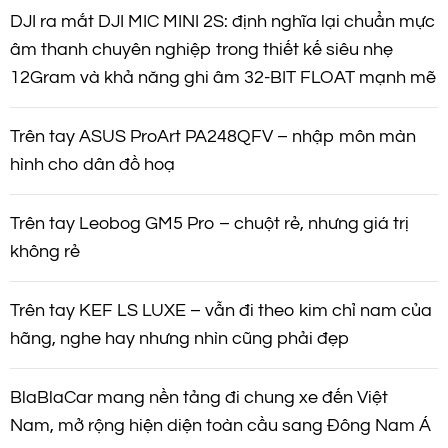
à
DJI ra mắt DJI MIC MINI 2S: định nghĩa lại chuẩn mực
âm thanh chuyên nghiệp trong thiết kế siêu nhẹ
i
12Gram và khả năng ghi âm 32-BIT FLOAT mạnh mẽ
v
Trên tay ASUS ProArt PA248QFV – nhập môn màn
i
hình cho dân đồ hoạ
ế
Trên tay Leobog GM5 Pro – chuột rẻ, nhưng giá trị
không rẻ
t
Trên tay KEF LS LUXE – vẫn đi theo kim chỉ nam của
hãng, nghe hay nhưng nhìn cũng phải đẹp
BlaBlaCar mang nền tảng đi chung xe đến Việt
Nam, mở rộng hiện diện toàn cầu sang Đông Nam Á