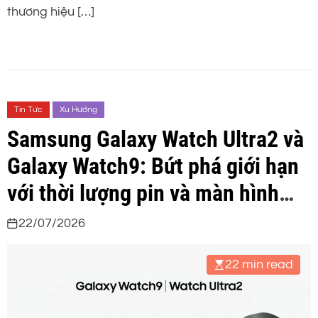
thương hiệu […]
Tin Tức
Xu Hướng
Samsung Galaxy Watch Ultra2 và
Galaxy Watch9: Bứt phá giới hạn
với thời lượng pin và màn hình
nâng cấp vượt trội
22/07/2026
22 min read