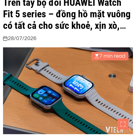
Trên tay bộ đôi HUAWEI Watch
Fit 5 series – đồng hồ mặt vuông
có tất cả cho sức khoẻ, xịn xò,
giá thơm
28/07/2026
7 min read