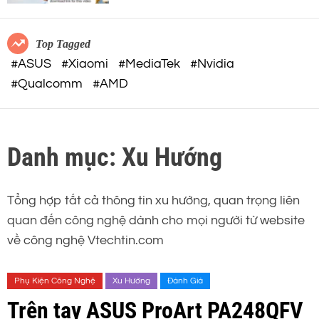
c
o
việc AI
o
r
m
m
Top Tagged
o
#ASUS
#Xiaomi
#MediaTek
#Nvidia
d
#Qualcomm
#AMD
e
Danh mục:
Xu Hướng
Tổng hợp tất cả thông tin xu hướng, quan trọng liên
quan đến công nghệ dành cho mọi người từ website
về công nghệ Vtechtin.com
Phụ Kiện Công Nghệ
Xu Hướng
Đánh Giá
Trên tay ASUS ProArt PA248QFV