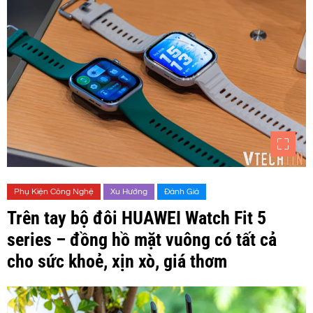
Phụ Kiện Công Nghệ
Xu Hướng
Đánh Giá
Trên tay bộ đôi HUAWEI Watch Fit 5
series – đồng hồ mặt vuông có tất cả
cho sức khoẻ, xịn xò, giá thơm