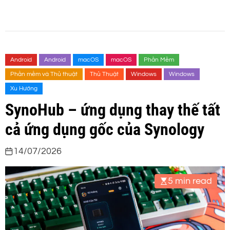
Android
Android
macOS
macOS
Phần Mềm
Phần mềm và Thủ thuật
Thủ Thuật
Windows
Windows
Xu Hướng
SynoHub – ứng dụng thay thế tất
cả ứng dụng gốc của Synology
14/07/2026
5 min read