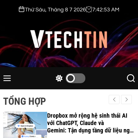
S
Thứ Sáu, Tháng 8 7 2026
7
:
42
:
55
AM
k
i
p
t
o
c
v
o
t
n
e
M
S
S
t
e
w
e
c
e
n
i
a
h
TỔNG HỢP
n
u
t
r
t
t
c
c
i
Dropbox mở rộng hệ sinh thái AI
h
h
c
với ChatGPT, Claude và
n
o
Gemini: Tận dụng tầng dữ liệu ngữ
.
l
cảnh để tối ưu hóa quy trình làm