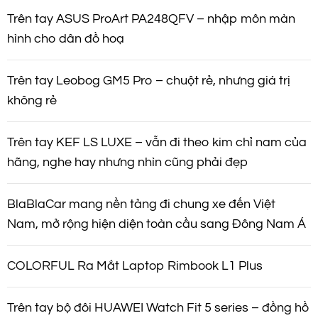
Trên tay ASUS ProArt PA248QFV – nhập môn màn
hình cho dân đồ hoạ
Trên tay Leobog GM5 Pro – chuột rẻ, nhưng giá trị
không rẻ
Trên tay KEF LS LUXE – vẫn đi theo kim chỉ nam của
hãng, nghe hay nhưng nhìn cũng phải đẹp
BlaBlaCar mang nền tảng đi chung xe đến Việt
Nam, mở rộng hiện diện toàn cầu sang Đông Nam Á
COLORFUL Ra Mắt Laptop Rimbook L1 Plus
Trên tay bộ đôi HUAWEI Watch Fit 5 series – đồng hồ