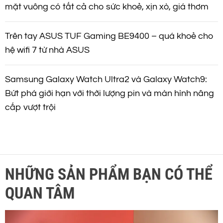
mặt vuông có tất cả cho sức khoẻ, xịn xò, giá thơm
Trên tay ASUS TUF Gaming BE9400 – quá khoẻ cho
hệ wifi 7 từ nhà ASUS
Samsung Galaxy Watch Ultra2 và Galaxy Watch9:
Bứt phá giới hạn với thời lượng pin và màn hình nâng
cấp vượt trội
NHỮNG SẢN PHẨM BẠN CÓ THỂ
QUAN TÂM