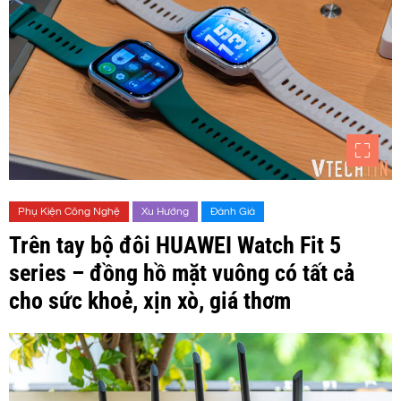
Phụ Kiện Công Nghệ
Xu Hướng
Đánh Giá
Trên tay bộ đôi HUAWEI Watch Fit 5
series – đồng hồ mặt vuông có tất cả
cho sức khoẻ, xịn xò, giá thơm