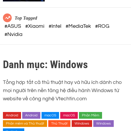
c
o
o
r
m
m
Top Tagged
o
#ASUS
#Xiaomi
#Intel
#MediaTek
#ROG
d
#Nvidia
e
Danh mục:
Windows
Tổng hợp tất cả thủ thuật hay và hữu ích dành cho
mọi người trên nền tảng hệ điều hành Windows từ
website về công nghệ Vtechtin.com
Android
Android
macOS
macOS
Phần Mềm
Phần mềm và Thủ thuật
Thủ Thuật
Windows
Windows