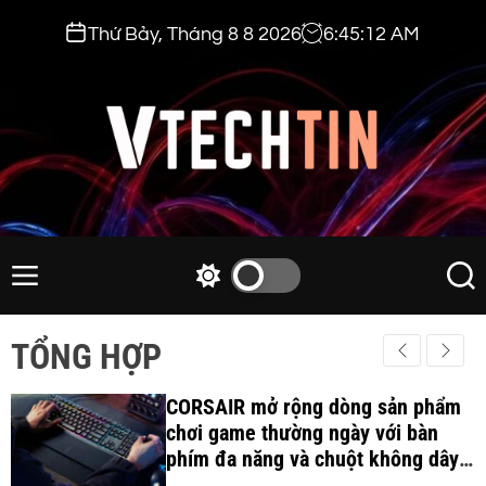
S
Thứ Bảy, Tháng 8 8 2026
6
:
45
:
14
AM
k
i
p
t
o
c
v
o
t
n
e
M
S
S
t
e
w
e
c
e
n
i
a
h
TỔNG HỢP
n
u
t
r
t
t
c
c
i
CORSAIR mở rộng dòng sản phẩm
h
h
c
chơi game thường ngày với bàn
n
o
phím đa năng và chuột không dây
.
l
công thái học