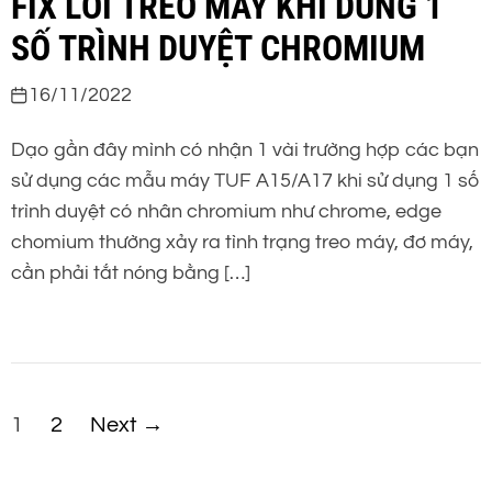
FIX LỖI TREO MÁY KHI DÙNG 1
SỐ TRÌNH DUYỆT CHROMIUM
16/11/2022
Dạo gần đây mình có nhận 1 vài trường hợp các bạn
sử dụng các mẫu máy TUF A15/A17 khi sử dụng 1 số
trình duyệt có nhân chromium như chrome, edge
chomium thường xảy ra tình trạng treo máy, đơ máy,
cần phải tắt nóng bằng […]
P
1
2
Next
→
h