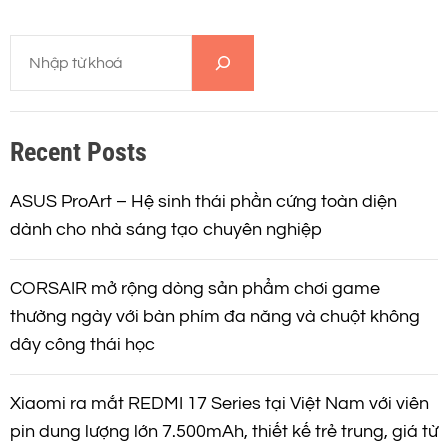
â
T
n
ì
m
t
k
Recent Posts
i
r
ế
m
ASUS ProArt – Hệ sinh thái phần cứng toàn diện
a
dành cho nhà sáng tạo chuyên nghiệp
n
CORSAIR mở rộng dòng sản phẩm chơi game
g
thường ngày với bàn phím đa năng và chuột không
dây công thái học
b
à
Xiaomi ra mắt REDMI 17 Series tại Việt Nam với viên
pin dung lượng lớn 7.500mAh, thiết kế trẻ trung, giá từ