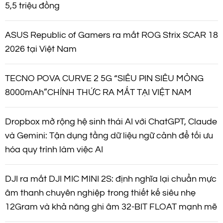
i
5,5 triệu đồng
v
ASUS Republic of Gamers ra mắt ROG Strix SCAR 18
i
2026 tại Việt Nam
ế
TECNO POVA CURVE 2 5G “SIÊU PIN SIÊU MỎNG
8000mAh”CHÍNH THỨC RA MẮT TẠI VIỆT NAM
t
Dropbox mở rộng hệ sinh thái AI với ChatGPT, Claude
và Gemini: Tận dụng tầng dữ liệu ngữ cảnh để tối ưu
hóa quy trình làm việc AI
DJI ra mắt DJI MIC MINI 2S: định nghĩa lại chuẩn mực
âm thanh chuyên nghiệp trong thiết kế siêu nhẹ
12Gram và khả năng ghi âm 32-BIT FLOAT mạnh mẽ