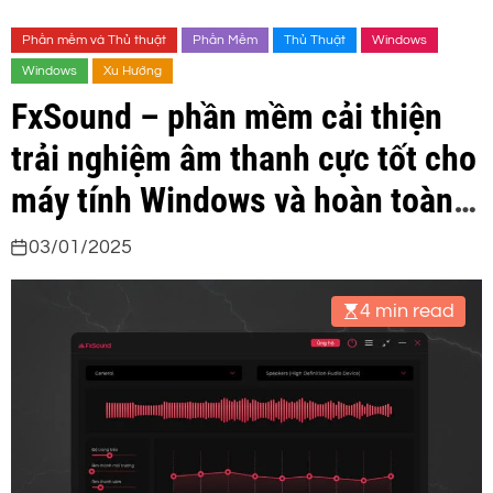
Phần mềm và Thủ thuật
Phần Mềm
Thủ Thuật
Windows
Windows
Xu Hướng
FxSound – phần mềm cải thiện
trải nghiệm âm thanh cực tốt cho
máy tính Windows và hoàn toàn
miễn phí
03/01/2025
4 min read