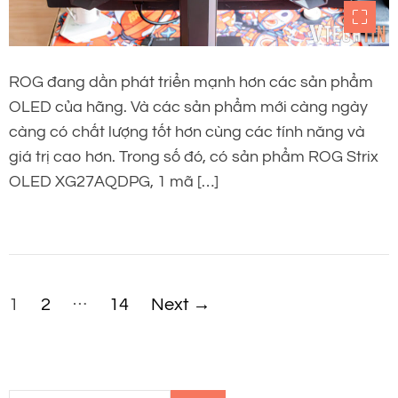
ROG đang dần phát triển mạnh hơn các sản phẩm
OLED của hãng. Và các sản phẩm mới càng ngày
càng có chất lượng tốt hơn cùng các tính năng và
giá trị cao hơn. Trong số đó, có sản phẩm ROG Strix
OLED XG27AQDPG, 1 mã […]
P
…
1
2
14
Next
→
h
â