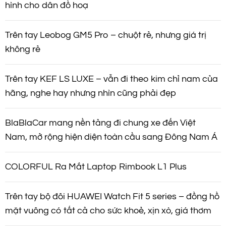
hình cho dân đồ hoạ
Trên tay Leobog GM5 Pro – chuột rẻ, nhưng giá trị
không rẻ
Trên tay KEF LS LUXE – vẫn đi theo kim chỉ nam của
hãng, nghe hay nhưng nhìn cũng phải đẹp
BlaBlaCar mang nền tảng đi chung xe đến Việt
Nam, mở rộng hiện diện toàn cầu sang Đông Nam Á
COLORFUL Ra Mắt Laptop Rimbook L1 Plus
Trên tay bộ đôi HUAWEI Watch Fit 5 series – đồng hồ
mặt vuông có tất cả cho sức khoẻ, xịn xò, giá thơm