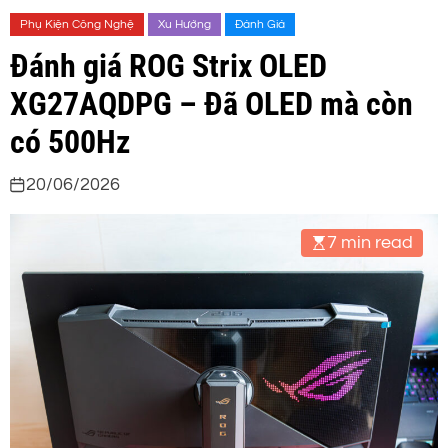
Phụ Kiện Công Nghệ
Xu Hướng
Đánh Giá
Đánh giá ROG Strix OLED
XG27AQDPG – Đã OLED mà còn
có 500Hz
20/06/2026
7 min read