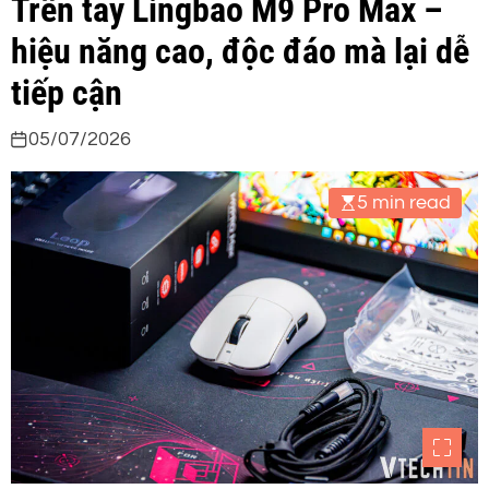
Trên tay Lingbao M9 Pro Max –
hiệu năng cao, độc đáo mà lại dễ
tiếp cận
05/07/2026
5 min read