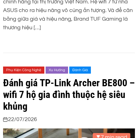
chính hãng tại thị trường Việt Nam. Hệ wifi 7 từ nhà
ASUS cho ra hiệu năng vô cùng ấn tượng. Và để cân
bằng giữa giá và hiệu năng, Brand TUF Gaming là
thương hiệu […]
Phụ Kiện Công Nghệ
Xu Hướng
Đánh Giá
Đánh giá TP-Link Archer BE800 –
wifi 7 hộ gia đình thuộc hệ siêu
khủng
22/07/2026
7 min read