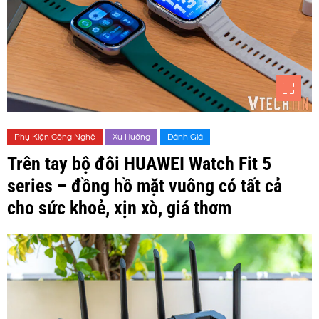
Phụ Kiện Công Nghệ
Xu Hướng
Đánh Giá
Trên tay bộ đôi HUAWEI Watch Fit 5
series – đồng hồ mặt vuông có tất cả
cho sức khoẻ, xịn xò, giá thơm