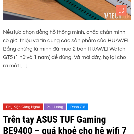
Nếu lựa chọn đồng hồ thông minh, chắc chắn mình
sẽ giới thiệu và tin dùng các sản phẩm của HUAWEI.
Bẳng chứng là mình đã mua 2 bản HUAWEI Watch
GT5 (1 nữ và 1 nam) để dùng. Và mới đây, họ lại cho
ra mắt […]
Phụ Kiện Công Nghệ
Xu Hướng
Đánh Giá
Trên tay ASUS TUF Gaming
BE9400 – quá khoẻ cho hệ wifi 7