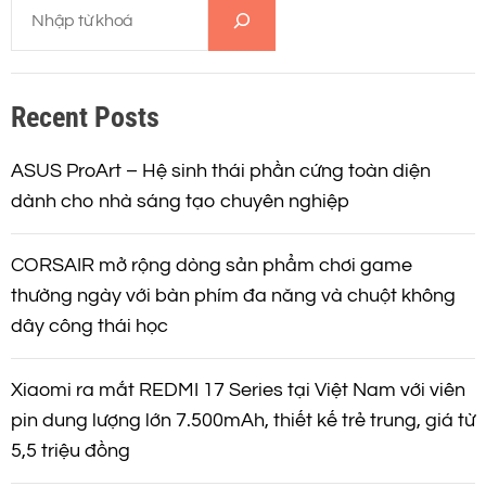
T
n
ì
m
t
k
Recent Posts
i
r
ế
m
ASUS ProArt – Hệ sinh thái phần cứng toàn diện
a
dành cho nhà sáng tạo chuyên nghiệp
n
CORSAIR mở rộng dòng sản phẩm chơi game
g
thường ngày với bàn phím đa năng và chuột không
dây công thái học
b
à
Xiaomi ra mắt REDMI 17 Series tại Việt Nam với viên
pin dung lượng lớn 7.500mAh, thiết kế trẻ trung, giá từ
i
5,5 triệu đồng