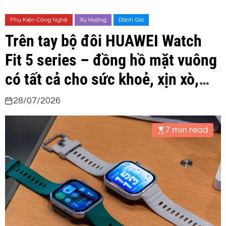
Phụ Kiện Công Nghệ
Xu Hướng
Đánh Giá
Trên tay bộ đôi HUAWEI Watch
Fit 5 series – đồng hồ mặt vuông
có tất cả cho sức khoẻ, xịn xò,
giá thơm
28/07/2026
7 min read