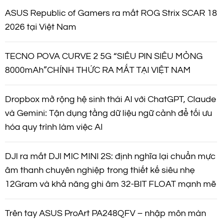
v
ASUS Republic of Gamers ra mắt ROG Strix SCAR 18
i
2026 tại Việt Nam
ế
TECNO POVA CURVE 2 5G “SIÊU PIN SIÊU MỎNG
8000mAh”CHÍNH THỨC RA MẮT TẠI VIỆT NAM
t
Dropbox mở rộng hệ sinh thái AI với ChatGPT, Claude
và Gemini: Tận dụng tầng dữ liệu ngữ cảnh để tối ưu
hóa quy trình làm việc AI
DJI ra mắt DJI MIC MINI 2S: định nghĩa lại chuẩn mực
âm thanh chuyên nghiệp trong thiết kế siêu nhẹ
12Gram và khả năng ghi âm 32-BIT FLOAT mạnh mẽ
Trên tay ASUS ProArt PA248QFV – nhập môn màn