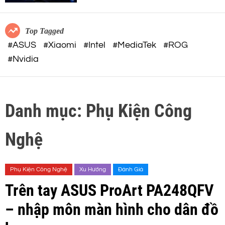
c
o
o
r
m
m
Top Tagged
o
#ASUS
#Xiaomi
#Intel
#MediaTek
#ROG
d
#Nvidia
e
Danh mục:
Phụ Kiện Công
Nghệ
Phụ Kiện Công Nghệ
Xu Hướng
Đánh Giá
Trên tay ASUS ProArt PA248QFV
– nhập môn màn hình cho dân đồ