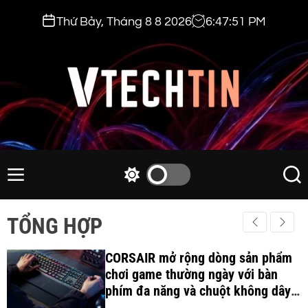
S
Thứ Bảy, Tháng 8 8 2026
6
:
47
:
53
PM
k
i
p
t
o
c
v
o
t
n
e
M
S
S
t
e
w
e
c
e
n
i
a
h
TỔNG HỢP
n
u
t
r
t
t
c
c
i
CORSAIR mở rộng dòng sản phẩm
h
h
c
chơi game thường ngày với bàn
n
o
phím đa năng và chuột không dây
.
l
công thái học