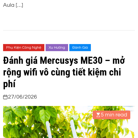
Aula […]
Phụ Kiện Công Nghệ
Xu Hướng
Đánh Giá
Đánh giá Mercusys ME30 – mở
rộng wifi vô cùng tiết kiệm chi
phí
27/06/2026
5 min read