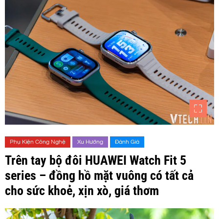
Phụ Kiện Công Nghệ
Xu Hướng
Đánh Giá
Trên tay bộ đôi HUAWEI Watch Fit 5
series – đồng hồ mặt vuông có tất cả
cho sức khoẻ, xịn xò, giá thơm