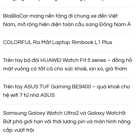
BlaBlaCar mang nền tảng đi chung xe đến Việt
Nam, mở rộng hiện diện toàn cầu sang Đông Nam Á
COLORFUL Ra Mắt Laptop Rimbook L1 Plus
Trên tay bộ đôi HUAWEI Watch Fit 5 series – đồng hồ
mặt vuông có tất cả cho sức khoẻ, xịn xò, giá thơm
Trên tay ASUS TUF Gaming BE9400 – quá khoẻ cho
hệ wifi 7 từ nhà ASUS
Samsung Galaxy Watch Ultra2 và Galaxy Watch9:
Bứt phá giới hạn với thời lượng pin và màn hình nâng
cấp vượt trội