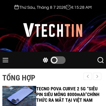
S
Thứ Sáu, Tháng 8 7 2026
4
:
15
:
29
AM
k
i
p
t
o
c
v
o
t
n
e
M
S
S
t
e
w
e
c
e
n
i
a
h
TỔNG HỢP
n
u
t
r
t
t
c
c
i
TECNO POVA CURVE 2 5G “SIÊU
h
h
c
PIN SIÊU MỎNG 8000mAh”CHÍNH
n
o
THỨC RA MẮT TẠI VIỆT NAM
.
l