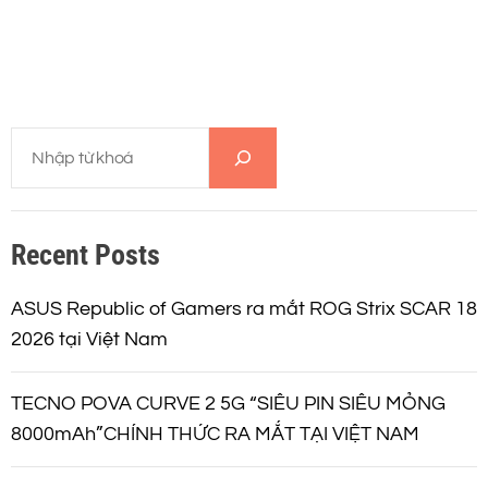
T
ì
m
k
Recent Posts
i
ế
m
ASUS Republic of Gamers ra mắt ROG Strix SCAR 18
2026 tại Việt Nam
TECNO POVA CURVE 2 5G “SIÊU PIN SIÊU MỎNG
8000mAh”CHÍNH THỨC RA MẮT TẠI VIỆT NAM