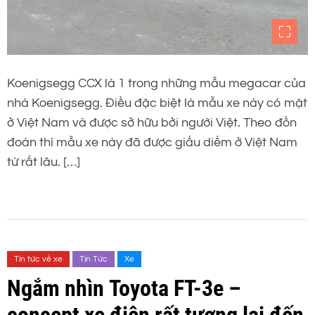
Koenigsegg CCX là 1 trong những mẫu megacar của
nhà Koenigsegg. Điều đặc biệt là mẫu xe này có mặt
ở Việt Nam và được sở hữu bởi người Việt. Theo đồn
đoán thì mẫu xe này đã được giấu diếm ở Việt Nam
từ rất lâu. […]
Tin tức về xe
Tin Tức
Xe
Ngắm nhìn Toyota FT-3e –