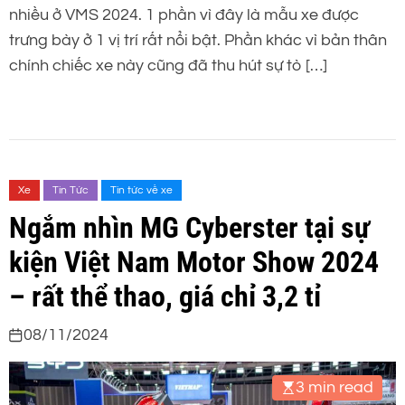
nhiều ở VMS 2024. 1 phần vì đây là mẫu xe được
trưng bày ở 1 vị trí rất nổi bật. Phần khác vì bản thân
chính chiếc xe này cũng đã thu hút sự tò […]
Xe
Tin Tức
Tin tức về xe
Ngắm nhìn MG Cyberster tại sự
kiện Việt Nam Motor Show 2024
– rất thể thao, giá chỉ 3,2 tỉ
08/11/2024
3 min read