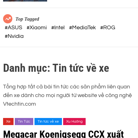
c
o
o
r
m
m
Top Tagged
o
#ASUS
#Xiaomi
#Intel
#MediaTek
#ROG
d
#Nvidia
e
Danh mục:
Tin tức về xe
Tổng hợp tất cả bài tin tức các sản phẩm liên quan
đến xe dành cho mọi người từ website về công nghệ
Vtechtin.com
Xe
Tin Tức
Tin tức về xe
Xu Hướng
Megacar Koenigsegg CCX xuất