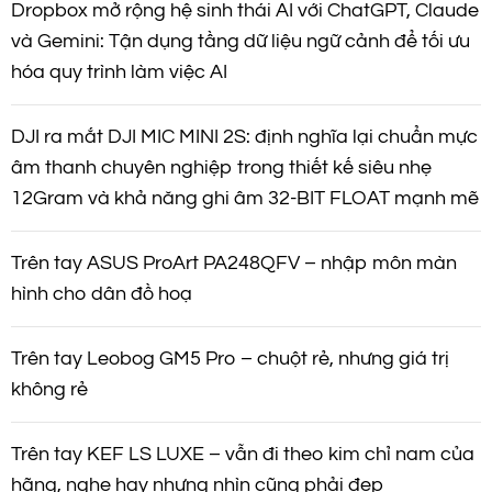
Dropbox mở rộng hệ sinh thái AI với ChatGPT, Claude
và Gemini: Tận dụng tầng dữ liệu ngữ cảnh để tối ưu
hóa quy trình làm việc AI
DJI ra mắt DJI MIC MINI 2S: định nghĩa lại chuẩn mực
âm thanh chuyên nghiệp trong thiết kế siêu nhẹ
12Gram và khả năng ghi âm 32-BIT FLOAT mạnh mẽ
Trên tay ASUS ProArt PA248QFV – nhập môn màn
hình cho dân đồ hoạ
Trên tay Leobog GM5 Pro – chuột rẻ, nhưng giá trị
không rẻ
Trên tay KEF LS LUXE – vẫn đi theo kim chỉ nam của
hãng, nghe hay nhưng nhìn cũng phải đẹp