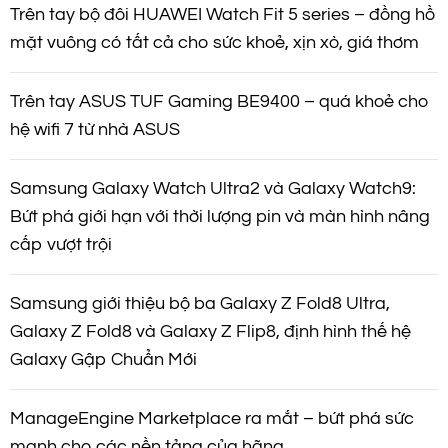
Trên tay bộ đôi HUAWEI Watch Fit 5 series – đồng hồ
mặt vuông có tất cả cho sức khoẻ, xịn xò, giá thơm
Trên tay ASUS TUF Gaming BE9400 – quá khoẻ cho
hệ wifi 7 từ nhà ASUS
Samsung Galaxy Watch Ultra2 và Galaxy Watch9:
Bứt phá giới hạn với thời lượng pin và màn hình nâng
cấp vượt trội
Samsung giới thiệu bộ ba Galaxy Z Fold8 Ultra,
Galaxy Z Fold8 và Galaxy Z Flip8, định hình thế hệ
Galaxy Gập Chuẩn Mới
ManageEngine Marketplace ra mắt – bứt phá sức
mạnh cho các nền tảng của hãng