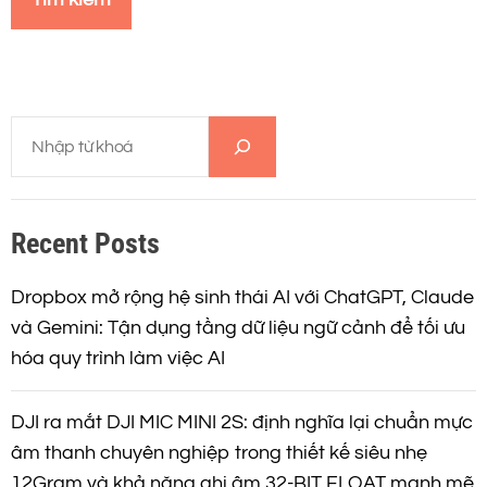
i
ế
m
c
T
h
ì
o
m
:
k
Recent Posts
i
ế
m
Dropbox mở rộng hệ sinh thái AI với ChatGPT, Claude
và Gemini: Tận dụng tầng dữ liệu ngữ cảnh để tối ưu
hóa quy trình làm việc AI
DJI ra mắt DJI MIC MINI 2S: định nghĩa lại chuẩn mực
âm thanh chuyên nghiệp trong thiết kế siêu nhẹ
12Gram và khả năng ghi âm 32-BIT FLOAT mạnh mẽ