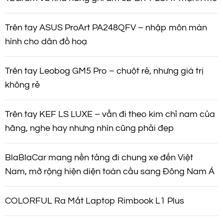
Trên tay ASUS ProArt PA248QFV – nhập môn màn
hình cho dân đồ hoạ
Trên tay Leobog GM5 Pro – chuột rẻ, nhưng giá trị
không rẻ
Trên tay KEF LS LUXE – vẫn đi theo kim chỉ nam của
hãng, nghe hay nhưng nhìn cũng phải đẹp
BlaBlaCar mang nền tảng đi chung xe đến Việt
Nam, mở rộng hiện diện toàn cầu sang Đông Nam Á
COLORFUL Ra Mắt Laptop Rimbook L1 Plus