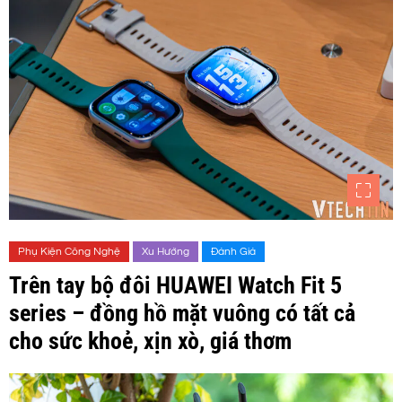
Phụ Kiện Công Nghệ
Xu Hướng
Đánh Giá
Trên tay bộ đôi HUAWEI Watch Fit 5
series – đồng hồ mặt vuông có tất cả
cho sức khoẻ, xịn xò, giá thơm