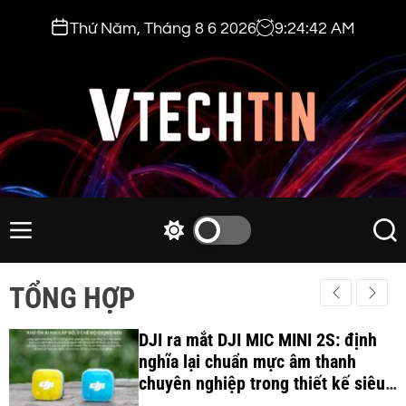
S
Thứ Năm, Tháng 8 6 2026
9
:
24
:
43
AM
k
i
p
t
o
c
v
o
t
n
e
M
S
S
t
e
w
e
c
e
n
i
a
h
TỔNG HỢP
n
u
t
r
t
t
c
c
i
DJI ra mắt DJI MIC MINI 2S: định
h
h
c
nghĩa lại chuẩn mực âm thanh
n
o
chuyên nghiệp trong thiết kế siêu
.
l
nhẹ 12Gram và khả năng ghi âm