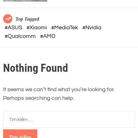
c
o
32-BIT FLOAT mạnh mẽ
o
r
m
m
Top Tagged
o
#ASUS
#Xiaomi
#MediaTek
#Nvidia
d
#Qualcomm
#AMD
e
Nothing Found
It seems we can’t find what you’re looking for.
Perhaps searching can help.
T
ì
m
k