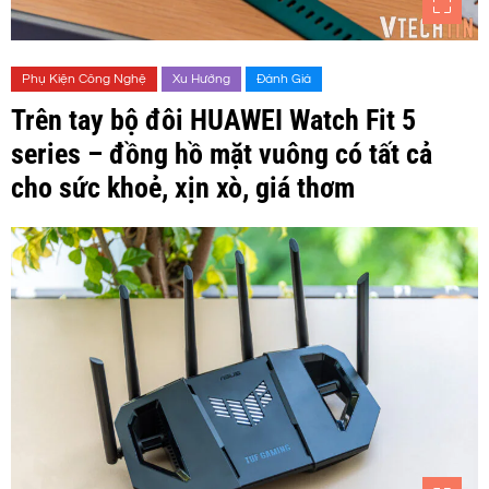
Phụ Kiện Công Nghệ
Xu Hướng
Đánh Giá
Trên tay bộ đôi HUAWEI Watch Fit 5
series – đồng hồ mặt vuông có tất cả
cho sức khoẻ, xịn xò, giá thơm