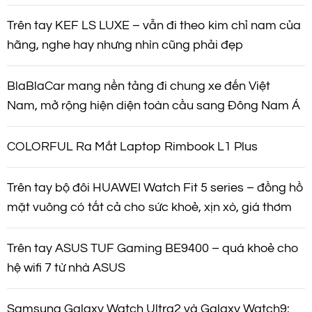
Trên tay KEF LS LUXE – vẫn đi theo kim chỉ nam của
hãng, nghe hay nhưng nhìn cũng phải đẹp
BlaBlaCar mang nền tảng đi chung xe đến Việt
Nam, mở rộng hiện diện toàn cầu sang Đông Nam Á
COLORFUL Ra Mắt Laptop Rimbook L1 Plus
Trên tay bộ đôi HUAWEI Watch Fit 5 series – đồng hồ
mặt vuông có tất cả cho sức khoẻ, xịn xò, giá thơm
Trên tay ASUS TUF Gaming BE9400 – quá khoẻ cho
hệ wifi 7 từ nhà ASUS
Samsung Galaxy Watch Ultra2 và Galaxy Watch9: