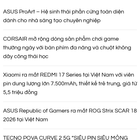
ế
m
ASUS ProArt – Hệ sinh thái phần cứng toàn diện
dành cho nhà sáng tạo chuyên nghiệp
CORSAIR mở rộng dòng sản phẩm chơi game
thường ngày với bàn phím đa năng và chuột không
dây công thái học
Xiaomi ra mắt REDMI 17 Series tại Việt Nam với viên
pin dung lượng lớn 7.500mAh, thiết kế trẻ trung, giá từ
5,5 triệu đồng
ASUS Republic of Gamers ra mắt ROG Strix SCAR 18
2026 tại Việt Nam
TECNO POVA CURVE 2 5G “SIÊU PIN SIÊU MỎNG