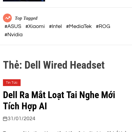
c
o
o
r
m
m
Top Tagged
o
#ASUS
#Xiaomi
#Intel
#MediaTek
#ROG
d
#Nvidia
e
Thẻ:
Dell Wired Headset
Tin Tức
Dell Ra Mắt Loạt Tai Nghe Mới
Tích Hợp AI
31/01/2024