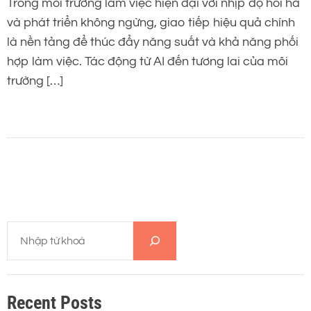
Trong môi trường làm việc hiện đại với nhịp độ hối hả
và phát triển không ngừng, giao tiếp hiệu quả chính
là nền tảng để thúc đẩy năng suất và khả năng phối
hợp làm việc. Tác động từ AI đến tương lai của môi
trường […]
T
ì
m
k
Recent Posts
i