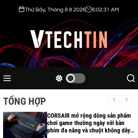
S
Thứ Bảy, Tháng 8 8 2026
6
:
02
:
32
AM
k
i
p
t
o
c
v
o
t
n
e
M
S
S
t
e
w
e
c
e
n
i
a
h
TỔNG HỢP
n
u
t
r
t
t
c
c
i
CORSAIR mở rộng dòng sản phẩm
h
h
c
chơi game thường ngày với bàn
n
o
phím đa năng và chuột không dây
.
l
công thái học