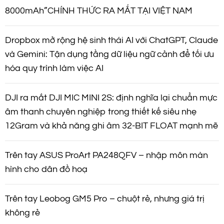
8000mAh”CHÍNH THỨC RA MẮT TẠI VIỆT NAM
Dropbox mở rộng hệ sinh thái AI với ChatGPT, Claude
và Gemini: Tận dụng tầng dữ liệu ngữ cảnh để tối ưu
hóa quy trình làm việc AI
DJI ra mắt DJI MIC MINI 2S: định nghĩa lại chuẩn mực
âm thanh chuyên nghiệp trong thiết kế siêu nhẹ
12Gram và khả năng ghi âm 32-BIT FLOAT mạnh mẽ
Trên tay ASUS ProArt PA248QFV – nhập môn màn
hình cho dân đồ hoạ
Trên tay Leobog GM5 Pro – chuột rẻ, nhưng giá trị
không rẻ