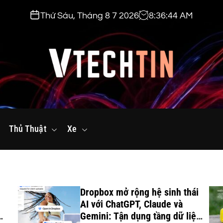
Thứ Sáu, Tháng 8 7 2026
8
:
36
:
45
AM
v
t
Thủ Thuật
e
Xe
c
h
t
i
Dropbox mở rộng hệ sinh thái
n
AI với ChatGPT, Claude và
.
Gemini: Tận dụng tầng dữ liệu