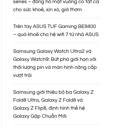
series – đồng hồ mặt vuông có tất cả
cho sức khoẻ, xịn xò, giá thơm
Trên tay ASUS TUF Gaming BE9400
– quá khoẻ cho hệ wifi 7 từ nhà ASUS
Samsung Galaxy Watch Ultra2 và
Galaxy Watch9: Bứt phá giới hạn với
thời lượng pin và màn hình nâng cấp
vượt trội
Samsung giới thiệu bộ ba Galaxy Z
Fold8 Ultra, Galaxy Z Fold8 và
Galaxy Z Flip8, định hình thế hệ
Galaxy Gập Chuẩn Mới