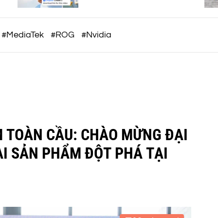
c
ngữ cảnh để tối ưu hóa quy
trình làm việc AI
o
m
#MediaTek
#ROG
#Nvidia
M TOÀN CẦU: CHÀO MỪNG ĐẠI
AI SẢN PHẨM ĐỘT PHÁ TẠI