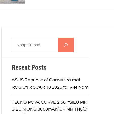
thiết kế siêu nhẹ 12Gram và
o
khả năng ghi âm 32-BIT FLOAT
r
mạnh mẽ
m
o
d
e
T
ì
m
k
Recent Posts
i
ế
m
ASUS Republic of Gamers ra mắt
ROG Strix SCAR 18 2026 tại Việt Nam
TECNO POVA CURVE 2 5G “SIÊU PIN
SIÊU MỎNG 8000mAh”CHÍNH THỨC