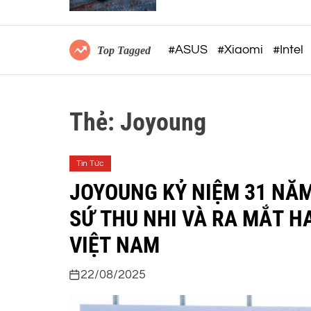
MẮT TẠI VIỆT NAM
#ASUS
#Xiaomi
#Intel
Top Tagged
Thẻ:
Joyoung
Tin Tức
JOYOUNG KỶ NIỆM 31 NĂ
SỨ THU NHI VÀ RA MẮT H
VIỆT NAM
22/08/2025