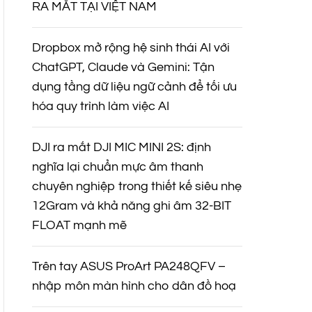
RA MẮT TẠI VIỆT NAM
Dropbox mở rộng hệ sinh thái AI với
ChatGPT, Claude và Gemini: Tận
dụng tầng dữ liệu ngữ cảnh để tối ưu
hóa quy trình làm việc AI
DJI ra mắt DJI MIC MINI 2S: định
nghĩa lại chuẩn mực âm thanh
chuyên nghiệp trong thiết kế siêu nhẹ
12Gram và khả năng ghi âm 32-BIT
FLOAT mạnh mẽ
Trên tay ASUS ProArt PA248QFV –
nhập môn màn hình cho dân đồ hoạ