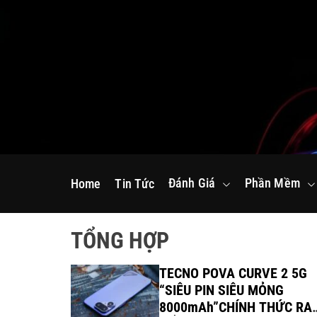
S
k
i
p
t
o
c
o
n
Đánh Giá
Phần Mềm
Home
Tin Tức
t
e
n
TỔNG HỢP
t
amers ra
TECNO POVA CURVE 2 5G
R 18 2026
“SIÊU PIN SIÊU MỎNG
8000mAh”CHÍNH THỨC RA