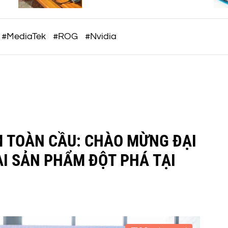
c
thiết kế trẻ trung, giá từ 5,5
triệu đồng
o
m
#MediaTek
#ROG
#Nvidia
M TOÀN CẦU: CHÀO MỪNG ĐẠI
AI SẢN PHẨM ĐỘT PHÁ TẠI