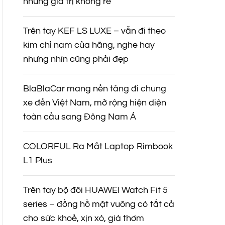
nhưng giá trị không rẻ
Trên tay KEF LS LUXE – vẫn đi theo
kim chỉ nam của hãng, nghe hay
nhưng nhìn cũng phải đẹp
BlaBlaCar mang nền tảng đi chung
xe đến Việt Nam, mở rộng hiện diện
toàn cầu sang Đông Nam Á
COLORFUL Ra Mắt Laptop Rimbook
L1 Plus
Trên tay bộ đôi HUAWEI Watch Fit 5
series – đồng hồ mặt vuông có tất cả
cho sức khoẻ, xịn xò, giá thơm