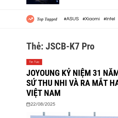
không dây công thái học
#ASUS
#Xiaomi
#Intel
Top Tagged
Thẻ:
JSCB-K7 Pro
Tin Tức
JOYOUNG KỶ NIỆM 31 NĂ
SỨ THU NHI VÀ RA MẮT H
VIỆT NAM
22/08/2025