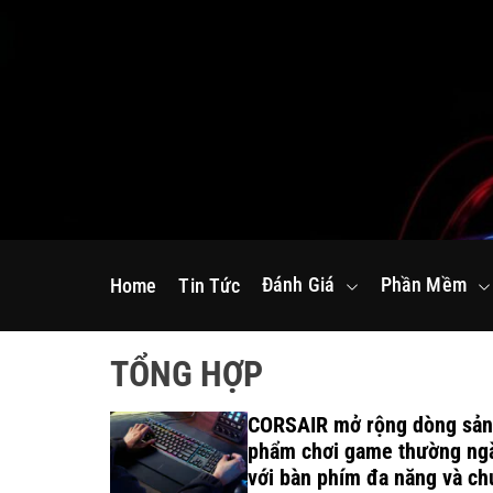
S
k
i
p
t
o
c
o
n
Đánh Giá
Phần Mềm
Home
Tin Tức
t
e
n
TỔNG HỢP
t
inh thái
CORSAIR mở rộng dòng sản
n dành cho
phẩm chơi game thường ng
n nghiệp
với bàn phím đa năng và ch