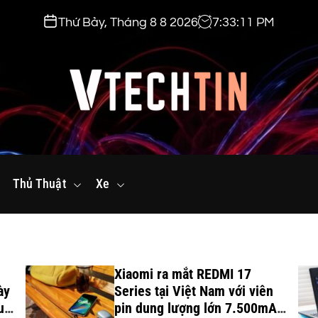
Thứ Bảy, Tháng 8 8 2026
7
:
33
:
12
PM
v
t
Thủ Thuật
e
Xe
c
h
t
i
Xiaomi ra mắt REDMI 17
n
ày
Series tại Việt Nam với viên
.
uột
pin dung lượng lớn 7.500mAh,