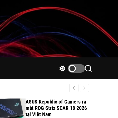
S
S
w
e
i
a
t
r
c
c
h
h
ASUS Republic of Gamers ra
c
mắt ROG Strix SCAR 18 2026
o
tại Việt Nam
l