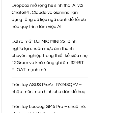
Dropbox mở rộng hệ sinh thái AI với
ChatGPT, Claude và Gemini: Tận
dụng tầng dữ liệu ngữ cảnh để tối ưu
hóa quy trình làm việc AI
DJI ra mắt DJI MIC MINI 2S: định
nghĩa lại chuẩn mực âm thanh
chuyên nghiệp trong thiết kế siêu nhẹ
12Gram và khả năng ghi âm 32-BIT
FLOAT mạnh mẽ
Trên tay ASUS ProArt PA248QFV –
nhập môn màn hình cho dân đồ hoạ
Trên tay Leobog GM5 Pro – chuột rẻ,