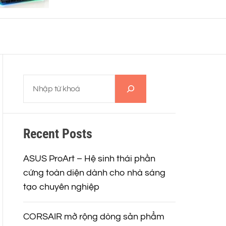
o
r
m
o
d
e
T
ì
m
k
Recent Posts
i
ế
m
ASUS ProArt – Hệ sinh thái phần
cứng toàn diện dành cho nhà sáng
tạo chuyên nghiệp
CORSAIR mở rộng dòng sản phẩm