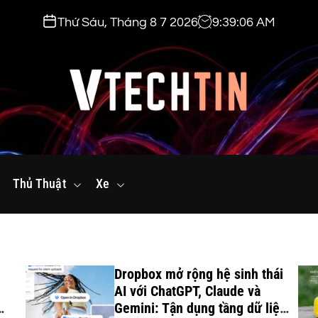
Thứ Sáu, Tháng 8 7 2026
9
:
39
:
08
AM
v
t
Thủ Thuật
e
Xe
c
h
t
i
Dropbox mở rộng hệ sinh thái
n
AI với ChatGPT, Claude và
.
Gemini: Tận dụng tầng dữ liệu