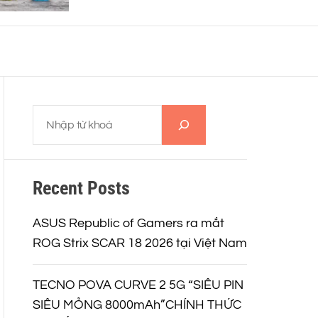
thiết kế siêu nhẹ 12Gram và
o
khả năng ghi âm 32-BIT FLOAT
r
mạnh mẽ
m
o
d
e
T
ì
m
k
Recent Posts
i
ế
m
ASUS Republic of Gamers ra mắt
ROG Strix SCAR 18 2026 tại Việt Nam
TECNO POVA CURVE 2 5G “SIÊU PIN
SIÊU MỎNG 8000mAh”CHÍNH THỨC