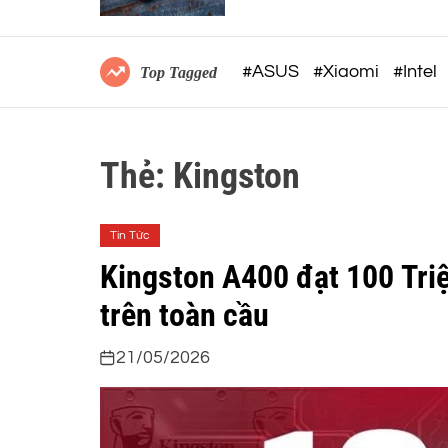
MẮT TẠI VIỆT NAM
#ASUS
#Xiaomi
#Intel
Top Tagged
Thẻ:
Kingston
Tin Tức
Kingston A400 đạt 100 Tri
trên toàn cầu
21/05/2026