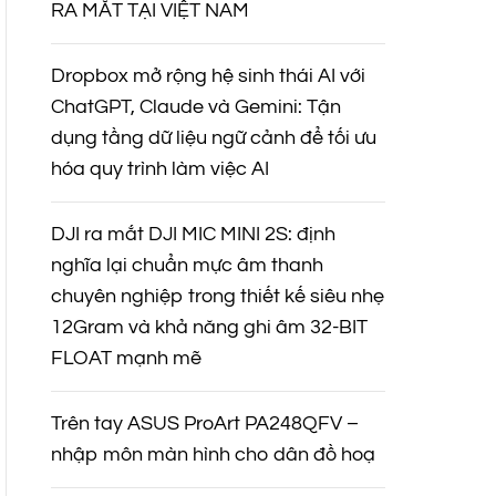
RA MẮT TẠI VIỆT NAM
Dropbox mở rộng hệ sinh thái AI với
ChatGPT, Claude và Gemini: Tận
dụng tầng dữ liệu ngữ cảnh để tối ưu
hóa quy trình làm việc AI
DJI ra mắt DJI MIC MINI 2S: định
nghĩa lại chuẩn mực âm thanh
chuyên nghiệp trong thiết kế siêu nhẹ
12Gram và khả năng ghi âm 32-BIT
FLOAT mạnh mẽ
Trên tay ASUS ProArt PA248QFV –
nhập môn màn hình cho dân đồ hoạ