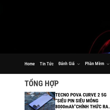
S
k
i
p
t
o
c
o
n
Đánh Giá
Phần Mềm
Home
Tin Tức
t
e
n
TỔNG HỢP
t
amers ra
TECNO POVA CURVE 2 5G
R 18 2026
“SIÊU PIN SIÊU MỎNG
8000mAh”CHÍNH THỨC RA