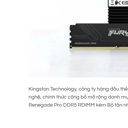
Kingston Technology, công ty hàng đầu thế
nghệ, chính thức công bố mở rộng danh m
Renegade Pro DDR5 RDIMM kèm Bộ tản nhi