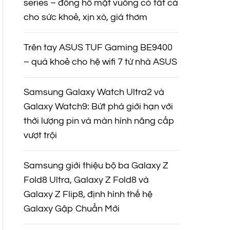
series – đồng hồ mặt vuông có tất cả
cho sức khoẻ, xịn xò, giá thơm
Trên tay ASUS TUF Gaming BE9400
– quá khoẻ cho hệ wifi 7 từ nhà ASUS
Samsung Galaxy Watch Ultra2 và
Galaxy Watch9: Bứt phá giới hạn với
thời lượng pin và màn hình nâng cấp
vượt trội
Samsung giới thiệu bộ ba Galaxy Z
Fold8 Ultra, Galaxy Z Fold8 và
Galaxy Z Flip8, định hình thế hệ
Galaxy Gập Chuẩn Mới