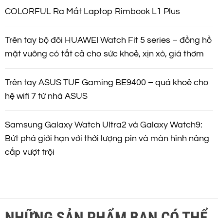
COLORFUL Ra Mắt Laptop Rimbook L1 Plus
Trên tay bộ đôi HUAWEI Watch Fit 5 series – đồng hồ
mặt vuông có tất cả cho sức khoẻ, xịn xò, giá thơm
Trên tay ASUS TUF Gaming BE9400 – quá khoẻ cho
hệ wifi 7 từ nhà ASUS
Samsung Galaxy Watch Ultra2 và Galaxy Watch9:
Bứt phá giới hạn với thời lượng pin và màn hình nâng
cấp vượt trội
NHỮNG SẢN PHẨM BẠN CÓ THỂ