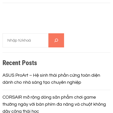
T
ì
m
k
Recent Posts
i
ế
m
ASUS ProArt – Hệ sinh thái phần cứng toàn diện
dành cho nhà sáng tạo chuyên nghiệp
CORSAIR mở rộng dòng sản phẩm chơi game
thường ngày với bàn phím đa năng và chuột không
dây công thái học