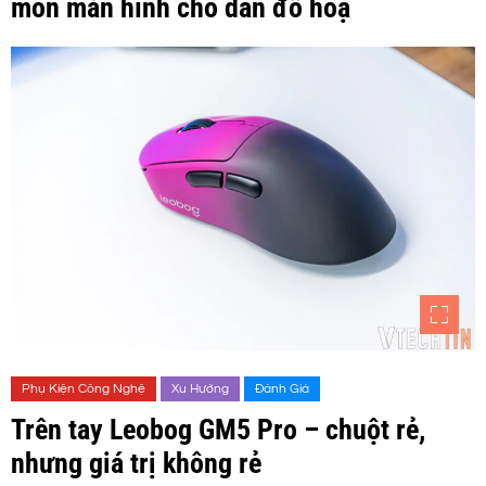
môn màn hình cho dân đồ hoạ
Phụ Kiện Công Nghệ
Xu Hướng
Đánh Giá
Trên tay Leobog GM5 Pro – chuột rẻ,
nhưng giá trị không rẻ