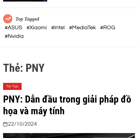
c
o
o
r
m
m
Top Tagged
o
#ASUS
#Xiaomi
#Intel
#MediaTek
#ROG
d
#Nvidia
e
Thẻ:
PNY
Tin Tức
PNY: Dẫn đầu trong giải pháp đồ
họa và máy tính
22/10/2024