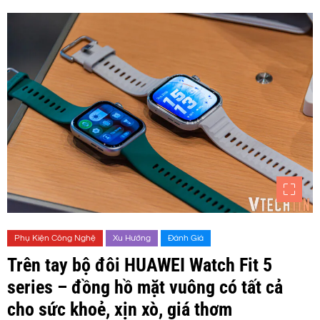
Phụ Kiện Công Nghệ
Xu Hướng
Đánh Giá
Trên tay bộ đôi HUAWEI Watch Fit 5
series – đồng hồ mặt vuông có tất cả
cho sức khoẻ, xịn xò, giá thơm