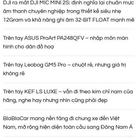
DJI ra mắt DJI MIC MINI 2S: định nghĩa lại chuẩn mực
âm thanh chuyên nghiệp trong thiết kế siêu nhẹ
12Gram và khả năng ghi âm 32-BIT FLOAT mạnh mẽ
Trên tay ASUS ProArt PA248QFV – nhập môn màn
hình cho dân đồ hoạ
Trên tay Leobog GM5 Pro – chuột rẻ, nhưng giá trị
không rẻ
Trên tay KEF LS LUXE – vẫn đi theo kim chỉ nam của
hãng, nghe hay nhưng nhìn cũng phải đẹp
BlaBlaCar mang nền tảng đi chung xe đến Việt
Nam, mở rộng hiện diện toàn cầu sang Đông Nam Á