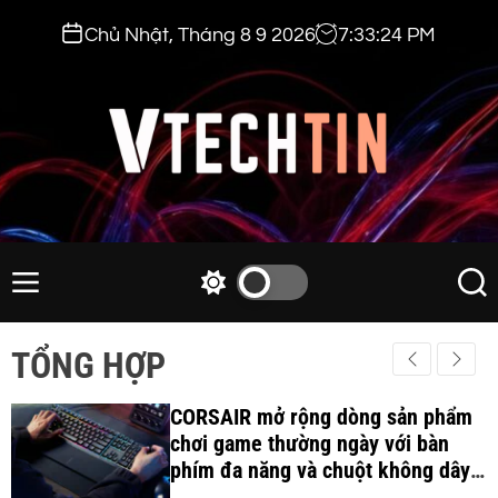
S
Chủ Nhật, Tháng 8 9 2026
7
:
33
:
25
PM
k
i
p
t
o
c
v
o
t
n
e
M
S
S
t
e
w
e
c
e
n
i
a
h
TỔNG HỢP
n
u
t
r
t
t
c
c
i
CORSAIR mở rộng dòng sản phẩm
h
h
c
chơi game thường ngày với bàn
n
o
phím đa năng và chuột không dây
.
l
công thái học