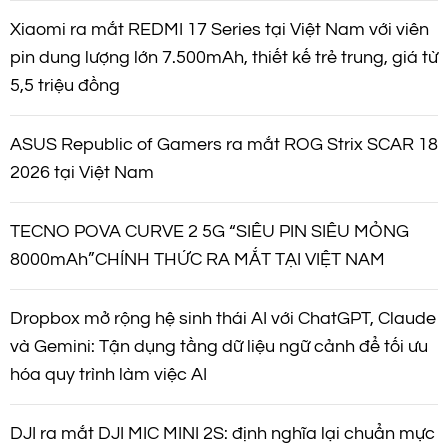
Xiaomi ra mắt REDMI 17 Series tại Việt Nam với viên
pin dung lượng lớn 7.500mAh, thiết kế trẻ trung, giá từ
5,5 triệu đồng
ASUS Republic of Gamers ra mắt ROG Strix SCAR 18
2026 tại Việt Nam
TECNO POVA CURVE 2 5G “SIÊU PIN SIÊU MỎNG
8000mAh”CHÍNH THỨC RA MẮT TẠI VIỆT NAM
Dropbox mở rộng hệ sinh thái AI với ChatGPT, Claude
và Gemini: Tận dụng tầng dữ liệu ngữ cảnh để tối ưu
hóa quy trình làm việc AI
DJI ra mắt DJI MIC MINI 2S: định nghĩa lại chuẩn mực