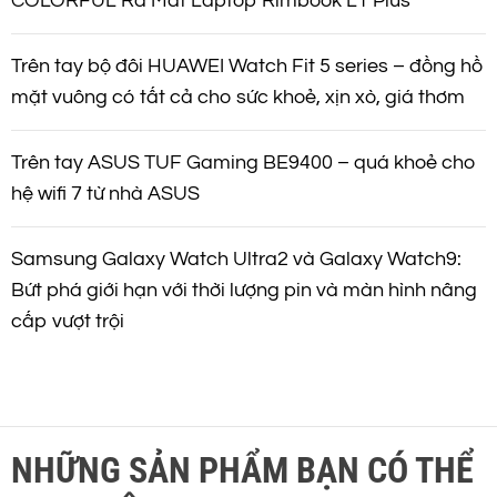
COLORFUL Ra Mắt Laptop Rimbook L1 Plus
Trên tay bộ đôi HUAWEI Watch Fit 5 series – đồng hồ
mặt vuông có tất cả cho sức khoẻ, xịn xò, giá thơm
Trên tay ASUS TUF Gaming BE9400 – quá khoẻ cho
hệ wifi 7 từ nhà ASUS
Samsung Galaxy Watch Ultra2 và Galaxy Watch9:
Bứt phá giới hạn với thời lượng pin và màn hình nâng
cấp vượt trội
NHỮNG SẢN PHẨM BẠN CÓ THỂ