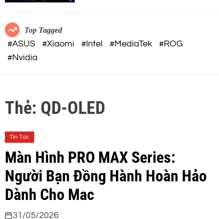
c
o
o
r
m
m
Top Tagged
o
#ASUS
#Xiaomi
#Intel
#MediaTek
#ROG
d
#Nvidia
e
Thẻ:
QD-OLED
Tin Tức
Màn Hình PRO MAX Series:
Người Bạn Đồng Hành Hoàn Hảo
Dành Cho Mac
31/05/2026