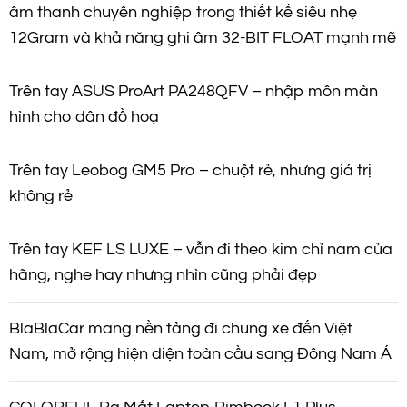
âm thanh chuyên nghiệp trong thiết kế siêu nhẹ
12Gram và khả năng ghi âm 32-BIT FLOAT mạnh mẽ
Trên tay ASUS ProArt PA248QFV – nhập môn màn
hình cho dân đồ hoạ
Trên tay Leobog GM5 Pro – chuột rẻ, nhưng giá trị
không rẻ
Trên tay KEF LS LUXE – vẫn đi theo kim chỉ nam của
hãng, nghe hay nhưng nhìn cũng phải đẹp
BlaBlaCar mang nền tảng đi chung xe đến Việt
Nam, mở rộng hiện diện toàn cầu sang Đông Nam Á