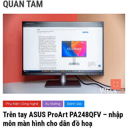
QUAN TÂM
Phụ Kiện Công Nghệ
Xu Hướng
Đánh Giá
Trên tay ASUS ProArt PA248QFV – nhập
môn màn hình cho dân đồ hoạ