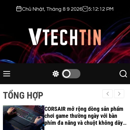
S
Chủ Nhật, Tháng 8 9 2026
5
:
12
:
13
PM
k
i
p
t
o
c
v
o
t
n
e
M
S
S
t
e
w
e
c
e
n
i
a
h
TỔNG HỢP
n
u
t
r
t
t
c
c
i
CORSAIR mở rộng dòng sản phẩm
h
h
c
chơi game thường ngày với bàn
n
o
phím đa năng và chuột không dây
.
l
công thái học