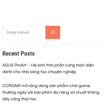
T
ì
m
k
Recent Posts
i
ế
m
ASUS ProArt – Hệ sinh thái phần cứng toàn diện
dành cho nhà sáng tạo chuyên nghiệp
CORSAIR mở rộng dòng sản phẩm chơi game
thường ngày với bàn phím đa năng và chuột không
dây công thái học