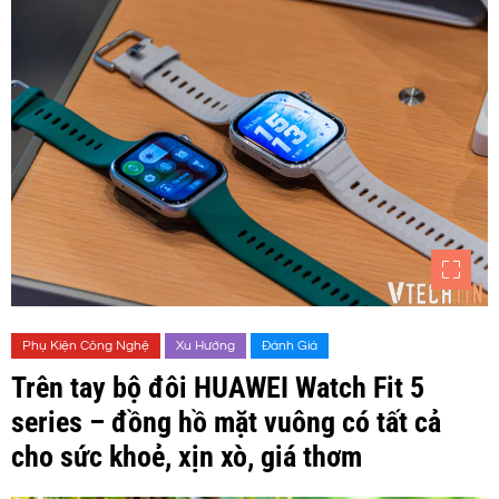
Phụ Kiện Công Nghệ
Xu Hướng
Đánh Giá
Trên tay bộ đôi HUAWEI Watch Fit 5
series – đồng hồ mặt vuông có tất cả
cho sức khoẻ, xịn xò, giá thơm