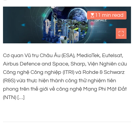
tinh LEO OneWeb
11 min read
Cơ quan Vũ trụ Châu Âu (ESA), MediaTek, Eutelsat,
Airbus Defence and Space, Sharp, Viện Nghiên cứu
Công nghệ Công nghiệp (ITRI) và Rohde & Schwarz
(R&S) vừa thực hiện thành công thử nghiệm tiên
phong trên thế giới về công nghệ Mạng Phi Mặt Đất
(NTN) […]