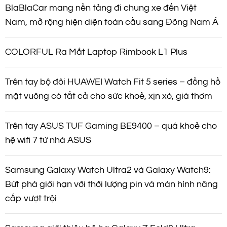
BlaBlaCar mang nền tảng đi chung xe đến Việt
Nam, mở rộng hiện diện toàn cầu sang Đông Nam Á
COLORFUL Ra Mắt Laptop Rimbook L1 Plus
Trên tay bộ đôi HUAWEI Watch Fit 5 series – đồng hồ
mặt vuông có tất cả cho sức khoẻ, xịn xò, giá thơm
Trên tay ASUS TUF Gaming BE9400 – quá khoẻ cho
hệ wifi 7 từ nhà ASUS
Samsung Galaxy Watch Ultra2 và Galaxy Watch9:
Bứt phá giới hạn với thời lượng pin và màn hình nâng
cấp vượt trội