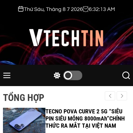
S
Thứ Sáu, Tháng 8 7 2026
6
:
32
:
14
AM
k
i
p
t
o
c
v
o
t
n
e
M
S
S
t
e
w
e
c
e
n
i
a
h
TỔNG HỢP
n
u
t
r
t
t
c
c
i
TECNO POVA CURVE 2 5G “SIÊU
h
h
c
PIN SIÊU MỎNG 8000mAh”CHÍNH
n
o
THỨC RA MẮT TẠI VIỆT NAM
.
l