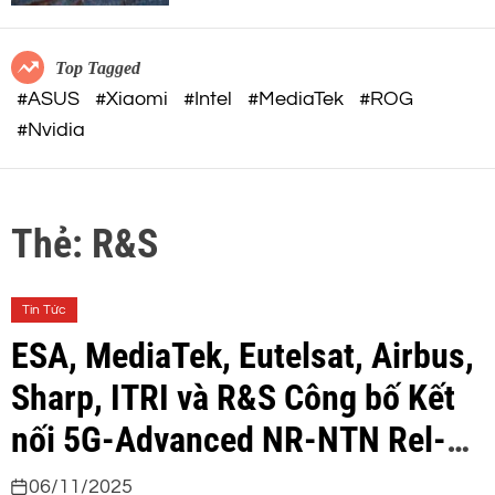
c
o
o
r
m
m
Top Tagged
o
#ASUS
#Xiaomi
#Intel
#MediaTek
#ROG
d
#Nvidia
e
Thẻ:
R&S
Tin Tức
ESA, MediaTek, Eutelsat, Airbus,
Sharp, ITRI và R&S Công bố Kết
nối 5G-Advanced NR-NTN Rel-19
Đầu Tiên trên Thế Giới qua Vệ
06/11/2025