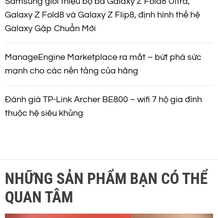
Samsung giới thiệu bộ ba Galaxy Z Fold8 Ultra,
Galaxy Z Fold8 và Galaxy Z Flip8, định hình thế hệ
Galaxy Gập Chuẩn Mới
ManageEngine Marketplace ra mắt – bứt phá sức
mạnh cho các nền tảng của hãng
Đánh giá TP-Link Archer BE800 – wifi 7 hộ gia đình
thuộc hệ siêu khủng
NHỮNG SẢN PHẨM BẠN CÓ THỂ
QUAN TÂM