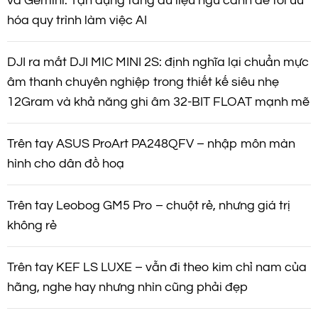
và Gemini: Tận dụng tầng dữ liệu ngữ cảnh để tối ưu
hóa quy trình làm việc AI
DJI ra mắt DJI MIC MINI 2S: định nghĩa lại chuẩn mực
âm thanh chuyên nghiệp trong thiết kế siêu nhẹ
12Gram và khả năng ghi âm 32-BIT FLOAT mạnh mẽ
Trên tay ASUS ProArt PA248QFV – nhập môn màn
hình cho dân đồ hoạ
Trên tay Leobog GM5 Pro – chuột rẻ, nhưng giá trị
không rẻ
Trên tay KEF LS LUXE – vẫn đi theo kim chỉ nam của
hãng, nghe hay nhưng nhìn cũng phải đẹp