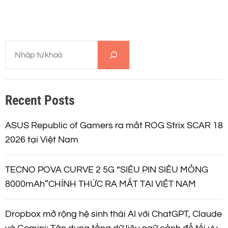
T
ì
m
k
Recent Posts
i
ế
m
ASUS Republic of Gamers ra mắt ROG Strix SCAR 18
2026 tại Việt Nam
TECNO POVA CURVE 2 5G “SIÊU PIN SIÊU MỎNG
8000mAh”CHÍNH THỨC RA MẮT TẠI VIỆT NAM
Dropbox mở rộng hệ sinh thái AI với ChatGPT, Claude