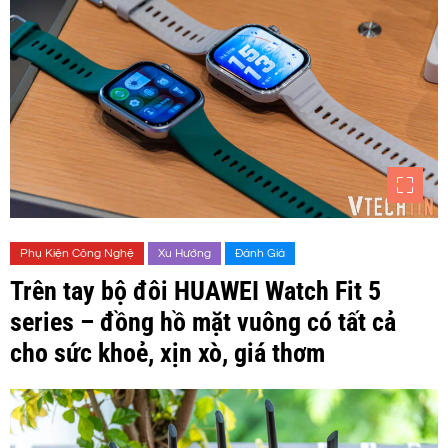
Phụ Kiện Công Nghệ
Xu Hướng
Đánh Giá
Trên tay bộ đôi HUAWEI Watch Fit 5
series – đồng hồ mặt vuông có tất cả
cho sức khoẻ, xịn xò, giá thơm