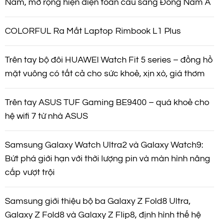
Nam, mở rộng hiện diện toàn cầu sang Đông Nam Á
COLORFUL Ra Mắt Laptop Rimbook L1 Plus
Trên tay bộ đôi HUAWEI Watch Fit 5 series – đồng hồ
mặt vuông có tất cả cho sức khoẻ, xịn xò, giá thơm
Trên tay ASUS TUF Gaming BE9400 – quá khoẻ cho
hệ wifi 7 từ nhà ASUS
Samsung Galaxy Watch Ultra2 và Galaxy Watch9:
Bứt phá giới hạn với thời lượng pin và màn hình nâng
cấp vượt trội
Samsung giới thiệu bộ ba Galaxy Z Fold8 Ultra,
Galaxy Z Fold8 và Galaxy Z Flip8, định hình thế hệ