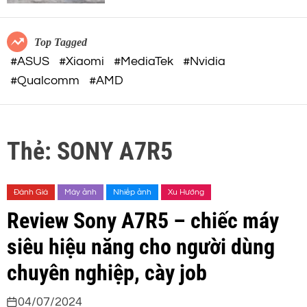
c
o
32-BIT FLOAT mạnh mẽ
o
r
m
m
Top Tagged
o
#ASUS
#Xiaomi
#MediaTek
#Nvidia
d
#Qualcomm
#AMD
e
Thẻ:
SONY A7R5
Đánh Giá
Máy ảnh
Nhiếp ảnh
Xu Hướng
Review Sony A7R5 – chiếc máy
siêu hiệu năng cho người dùng
chuyên nghiệp, cày job
04/07/2024