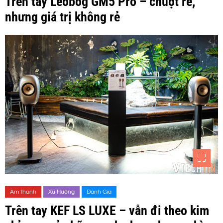
Trên tay Leobog GM5 Pro – chuột rẻ,
nhưng giá trị không rẻ
Âm thanh
Xu Hướng
Đánh Giá
Trên tay KEF LS LUXE – vẫn đi theo kim