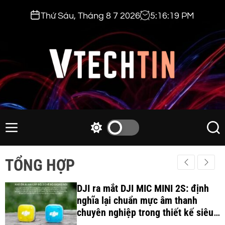
S
Thứ Sáu, Tháng 8 7 2026
5
:
16
:
20
PM
k
i
p
t
o
c
v
o
t
n
e
M
S
S
t
e
w
e
c
e
n
i
a
h
TỔNG HỢP
n
u
t
r
t
t
c
c
i
DJI ra mắt DJI MIC MINI 2S: định
h
h
c
nghĩa lại chuẩn mực âm thanh
n
o
chuyên nghiệp trong thiết kế siêu
.
l
nhẹ 12Gram và khả năng ghi âm