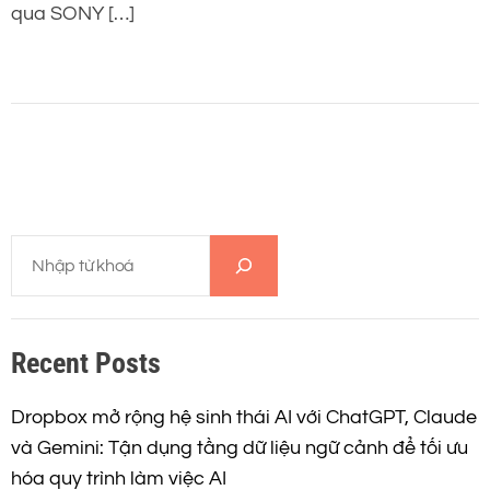
qua SONY […]
T
ì
m
k
Recent Posts
i
ế
m
Dropbox mở rộng hệ sinh thái AI với ChatGPT, Claude
và Gemini: Tận dụng tầng dữ liệu ngữ cảnh để tối ưu
hóa quy trình làm việc AI