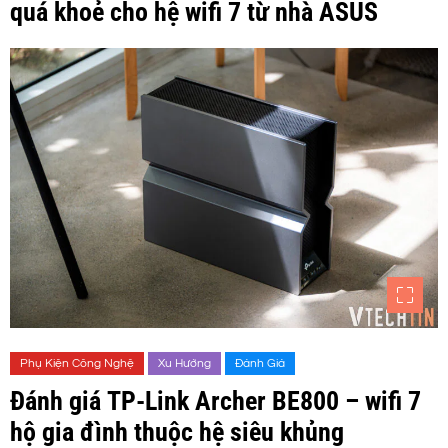
quá khoẻ cho hệ wifi 7 từ nhà ASUS
Phụ Kiện Công Nghệ
Xu Hướng
Đánh Giá
Đánh giá TP-Link Archer BE800 – wifi 7
hộ gia đình thuộc hệ siêu khủng