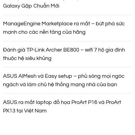
Galaxy Gập Chuẩn Mới
ManageEngine Marketplace ra mắt – bứt phá sức
mạnh cho các nền tảng của hãng
Đánh giá TP-Link Archer BE800 – wifi 7 hộ gia đình
thuộc hệ siêu khủng
ASUS AIMesh và Easy setup – phủ sóng mọi ngóc
ngách và làm chủ hệ thống mạng nhà của bạn
ASUS ra mắt laptop đồ họa ProArt P16 và ProArt
PX13 tại Việt Nam