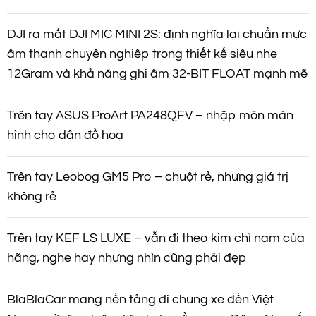
DJI ra mắt DJI MIC MINI 2S: định nghĩa lại chuẩn mực
âm thanh chuyên nghiệp trong thiết kế siêu nhẹ
12Gram và khả năng ghi âm 32-BIT FLOAT mạnh mẽ
Trên tay ASUS ProArt PA248QFV – nhập môn màn
hình cho dân đồ hoạ
Trên tay Leobog GM5 Pro – chuột rẻ, nhưng giá trị
không rẻ
Trên tay KEF LS LUXE – vẫn đi theo kim chỉ nam của
hãng, nghe hay nhưng nhìn cũng phải đẹp
BlaBlaCar mang nền tảng đi chung xe đến Việt