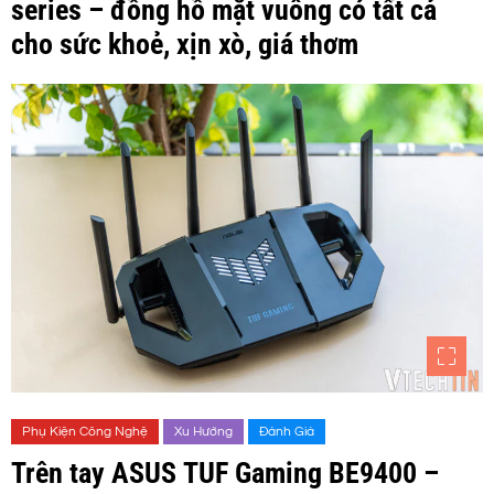
series – đồng hồ mặt vuông có tất cả
cho sức khoẻ, xịn xò, giá thơm
Phụ Kiện Công Nghệ
Xu Hướng
Đánh Giá
Trên tay ASUS TUF Gaming BE9400 –