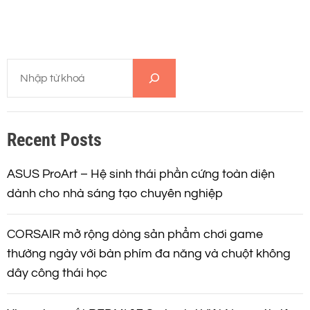
T
ì
m
k
Recent Posts
i
ế
m
ASUS ProArt – Hệ sinh thái phần cứng toàn diện
dành cho nhà sáng tạo chuyên nghiệp
CORSAIR mở rộng dòng sản phẩm chơi game
thường ngày với bàn phím đa năng và chuột không
dây công thái học