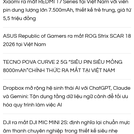
Xiaomi ra mắt REDMI 17 Series tại Việt Nam với viên
pin dung lượng lớn 7.500mAh, thiết kế trẻ trung, giá từ
5,5 triệu đồng
ASUS Republic of Gamers ra mắt ROG Strix SCAR 18
2026 tại Việt Nam
TECNO POVA CURVE 2 5G “SIÊU PIN SIÊU MỎNG
8000mAh”CHÍNH THỨC RA MẮT TẠI VIỆT NAM
Dropbox mở rộng hệ sinh thái AI với ChatGPT, Claude
và Gemini: Tận dụng tầng dữ liệu ngữ cảnh để tối ưu
hóa quy trình làm việc AI
DJI ra mắt DJI MIC MINI 2S: định nghĩa lại chuẩn mực
âm thanh chuyên nghiệp trong thiết kế siêu nhẹ