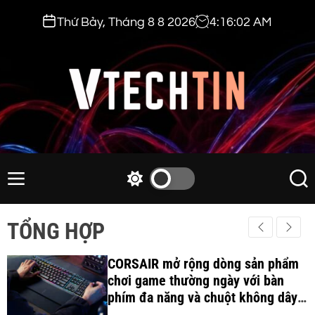
S
Thứ Bảy, Tháng 8 8 2026
4
:
16
:
03
AM
k
i
p
t
o
c
v
o
t
n
e
M
S
S
t
e
w
e
c
e
n
i
a
h
TỔNG HỢP
n
u
t
r
t
t
c
c
i
CORSAIR mở rộng dòng sản phẩm
h
h
c
chơi game thường ngày với bàn
n
o
phím đa năng và chuột không dây
.
l
công thái học