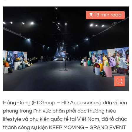
NAM
19 min read
Hằng Đặng (HDGroup – HD Accessories), đơn vị tiên
phong trong lĩnh vực phân phối các thương hiệu
lifestyle và phụ kiện quốc tế tại Việt Nam, đã tổ chức
thành công sự kiện KEEP MOVING – GRAND EVENT