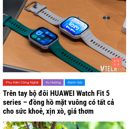
Phụ Kiện Công Nghệ
Xu Hướng
Đánh Giá
Trên tay bộ đôi HUAWEI Watch Fit 5
series – đồng hồ mặt vuông có tất cả
cho sức khoẻ, xịn xò, giá thơm