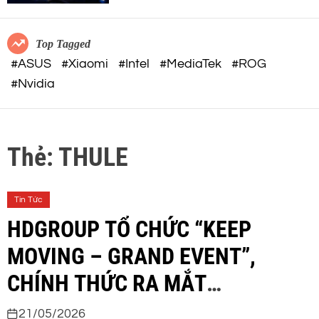
c
o
o
r
m
m
Top Tagged
o
#ASUS
#Xiaomi
#Intel
#MediaTek
#ROG
d
#Nvidia
e
Thẻ:
THULE
Tin Tức
HDGROUP TỔ CHỨC “KEEP
MOVING – GRAND EVENT”,
CHÍNH THỨC RA MẮT
JANSPORT VÀ THULE TẠI VIỆT
21/05/2026