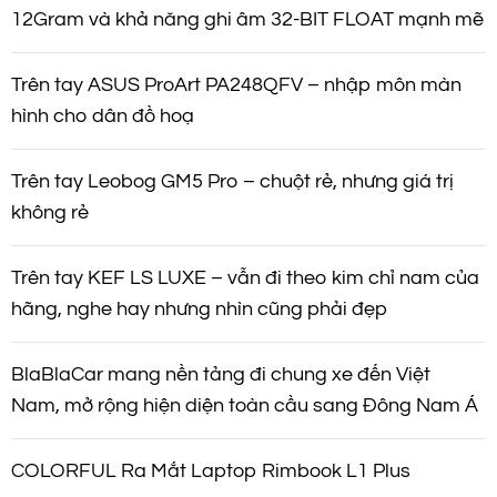
12Gram và khả năng ghi âm 32-BIT FLOAT mạnh mẽ
Trên tay ASUS ProArt PA248QFV – nhập môn màn
hình cho dân đồ hoạ
Trên tay Leobog GM5 Pro – chuột rẻ, nhưng giá trị
không rẻ
Trên tay KEF LS LUXE – vẫn đi theo kim chỉ nam của
hãng, nghe hay nhưng nhìn cũng phải đẹp
BlaBlaCar mang nền tảng đi chung xe đến Việt
Nam, mở rộng hiện diện toàn cầu sang Đông Nam Á
COLORFUL Ra Mắt Laptop Rimbook L1 Plus