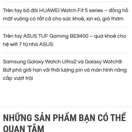
Trên tay bộ đôi HUAWEI Watch Fit 5 series – đồng hồ
mặt vuông có tất cả cho sức khoẻ, xịn xò, giá thơm
Trên tay ASUS TUF Gaming BE9400 – quá khoẻ cho
hệ wifi 7 từ nhà ASUS
Samsung Galaxy Watch Ultra2 và Galaxy Watch9:
Bứt phá giới hạn với thời lượng pin và màn hình nâng
cấp vượt trội
NHỮNG SẢN PHẨM BẠN CÓ THỂ
QUAN TÂM