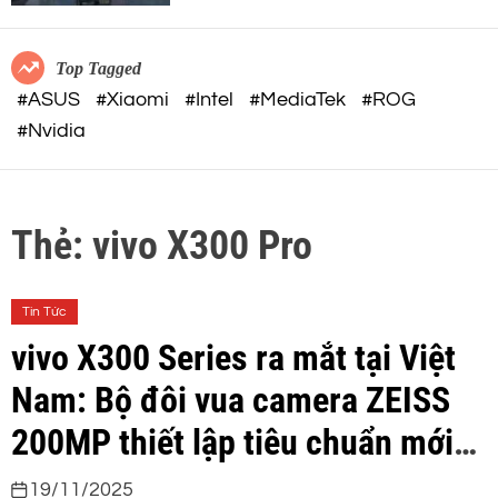
c
o
o
r
m
m
Top Tagged
o
#ASUS
#Xiaomi
#Intel
#MediaTek
#ROG
d
#Nvidia
e
Thẻ:
vivo X300 Pro
Tin Tức
vivo X300 Series ra mắt tại Việt
Nam: Bộ đôi vua camera ZEISS
200MP thiết lập tiêu chuẩn mới
trong kỷ nhiếp ảnh di động
19/11/2025