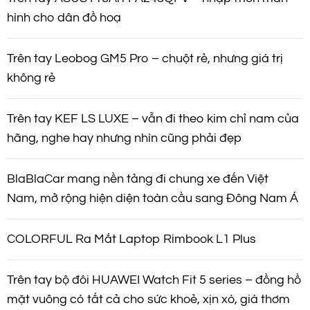
hình cho dân đồ hoạ
Trên tay Leobog GM5 Pro – chuột rẻ, nhưng giá trị
không rẻ
Trên tay KEF LS LUXE – vẫn đi theo kim chỉ nam của
hãng, nghe hay nhưng nhìn cũng phải đẹp
BlaBlaCar mang nền tảng đi chung xe đến Việt
Nam, mở rộng hiện diện toàn cầu sang Đông Nam Á
COLORFUL Ra Mắt Laptop Rimbook L1 Plus
Trên tay bộ đôi HUAWEI Watch Fit 5 series – đồng hồ
mặt vuông có tất cả cho sức khoẻ, xịn xò, giá thơm