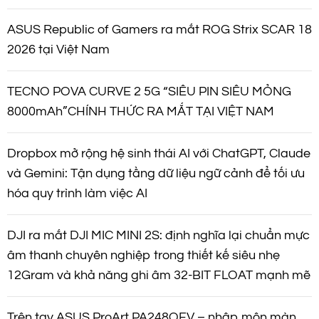
ASUS Republic of Gamers ra mắt ROG Strix SCAR 18
2026 tại Việt Nam
TECNO POVA CURVE 2 5G “SIÊU PIN SIÊU MỎNG
8000mAh”CHÍNH THỨC RA MẮT TẠI VIỆT NAM
Dropbox mở rộng hệ sinh thái AI với ChatGPT, Claude
và Gemini: Tận dụng tầng dữ liệu ngữ cảnh để tối ưu
hóa quy trình làm việc AI
DJI ra mắt DJI MIC MINI 2S: định nghĩa lại chuẩn mực
âm thanh chuyên nghiệp trong thiết kế siêu nhẹ
12Gram và khả năng ghi âm 32-BIT FLOAT mạnh mẽ
Trên tay ASUS ProArt PA248QFV – nhập môn màn