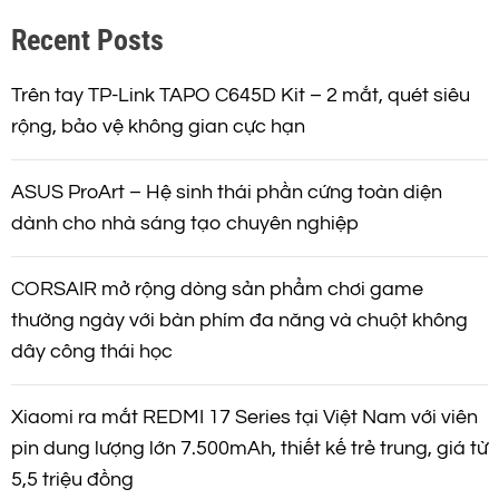
k
Recent Posts
i
ế
m
Trên tay TP-Link TAPO C645D Kit – 2 mắt, quét siêu
rộng, bảo vệ không gian cực hạn
ASUS ProArt – Hệ sinh thái phần cứng toàn diện
dành cho nhà sáng tạo chuyên nghiệp
CORSAIR mở rộng dòng sản phẩm chơi game
thường ngày với bàn phím đa năng và chuột không
dây công thái học
Xiaomi ra mắt REDMI 17 Series tại Việt Nam với viên
pin dung lượng lớn 7.500mAh, thiết kế trẻ trung, giá từ
5,5 triệu đồng