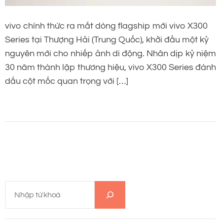
vivo chính thức ra mắt dòng flagship mới vivo X300
Series tại Thượng Hải (Trung Quốc), khởi đầu một kỷ
nguyên mới cho nhiếp ảnh di động. Nhân dịp kỷ niệm
30 năm thành lập thương hiệu, vivo X300 Series đánh
dấu cột mốc quan trọng với […]
T
ì
m