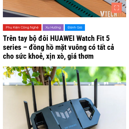
Phụ Kiện Công Nghệ
Xu Hướng
Đánh Giá
Trên tay bộ đôi HUAWEI Watch Fit 5
series – đồng hồ mặt vuông có tất cả
cho sức khoẻ, xịn xò, giá thơm