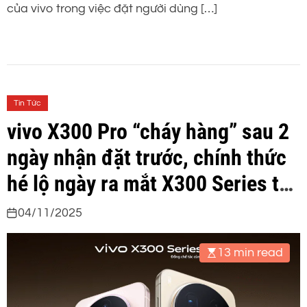
của vivo trong việc đặt người dùng […]
Tin Tức
vivo X300 Pro “cháy hàng” sau 2
ngày nhận đặt trước, chính thức
hé lộ ngày ra mắt X300 Series tại
Việt Nam
04/11/2025
13 min read