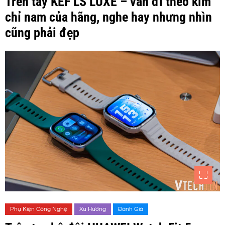
Trên tay KEF LS LUXE – vẫn đi theo kim
chỉ nam của hãng, nghe hay nhưng nhìn
cũng phải đẹp
Phụ Kiện Công Nghệ
Xu Hướng
Đánh Giá