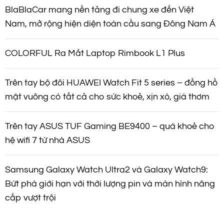
BlaBlaCar mang nền tảng đi chung xe đến Việt
Nam, mở rộng hiện diện toàn cầu sang Đông Nam Á
COLORFUL Ra Mắt Laptop Rimbook L1 Plus
Trên tay bộ đôi HUAWEI Watch Fit 5 series – đồng hồ
mặt vuông có tất cả cho sức khoẻ, xịn xò, giá thơm
Trên tay ASUS TUF Gaming BE9400 – quá khoẻ cho
hệ wifi 7 từ nhà ASUS
Samsung Galaxy Watch Ultra2 và Galaxy Watch9:
Bứt phá giới hạn với thời lượng pin và màn hình nâng
cấp vượt trội