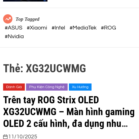
c
o
o
r
m
m
Top Tagged
o
#ASUS
#Xiaomi
#Intel
#MediaTek
#ROG
d
#Nvidia
e
Thẻ:
XG32UCWMG
Đánh Giá
Phụ Kiện Công Nghệ
Xu Hướng
Trên tay ROG Strix OLED
XG32UCWMG – Màn hình gaming
OLED 2 cấu hình, đa dụng nhu
cầu
11/10/2025