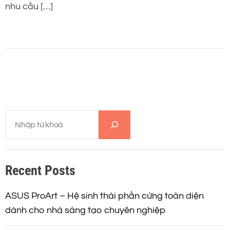
nhu cầu […]
T
ì
m
k
Recent Posts
i
ế
m
ASUS ProArt – Hệ sinh thái phần cứng toàn diện
dành cho nhà sáng tạo chuyên nghiệp