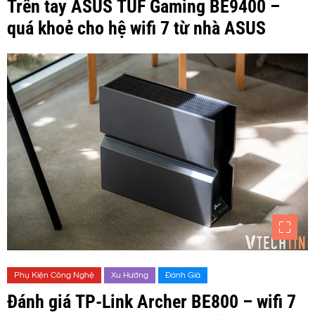
Trên tay ASUS TUF Gaming BE9400 –
quá khoẻ cho hệ wifi 7 từ nhà ASUS
Phụ Kiện Công Nghệ
Xu Hướng
Đánh Giá
Đánh giá TP-Link Archer BE800 – wifi 7