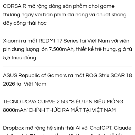
CORSAIR mở rộng dòng sản phẩm chơi game
thường ngày với bàn phím đa năng và chuột không
dây công thái học
Xiaomi ra mắt REDMI 17 Series tại Việt Nam với viên
pin dung lượng lớn 7.500mAh, thiết kế trẻ trung, giá từ
5,5 triệu đồng
ASUS Republic of Gamers ra mắt ROG Strix SCAR 18
2026 tại Việt Nam
TECNO POVA CURVE 2 5G “SIÊU PIN SIÊU MỎNG
8000mAh”CHÍNH THỨC RA MẮT TẠI VIỆT NAM
Dropbox mở rộng hệ sinh thái AI với ChatGPT, Claude