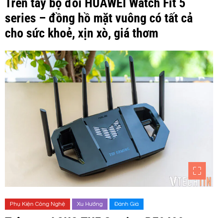
Trên tay bộ đôi HUAWEI Watch Fit 5
series – đồng hồ mặt vuông có tất cả
cho sức khoẻ, xịn xò, giá thơm
Phụ Kiện Công Nghệ
Xu Hướng
Đánh Giá