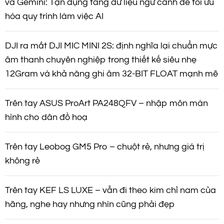
và Gemini: Tận dụng tầng dữ liệu ngữ cảnh để tối ưu
hóa quy trình làm việc AI
DJI ra mắt DJI MIC MINI 2S: định nghĩa lại chuẩn mực
âm thanh chuyên nghiệp trong thiết kế siêu nhẹ
12Gram và khả năng ghi âm 32-BIT FLOAT mạnh mẽ
Trên tay ASUS ProArt PA248QFV – nhập môn màn
hình cho dân đồ hoạ
Trên tay Leobog GM5 Pro – chuột rẻ, nhưng giá trị
không rẻ
Trên tay KEF LS LUXE – vẫn đi theo kim chỉ nam của
hãng, nghe hay nhưng nhìn cũng phải đẹp