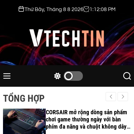
S
Thứ Bảy, Tháng 8 8 2026
1
:
12
:
09
PM
k
i
p
t
o
c
v
o
t
n
e
M
S
S
t
e
w
e
c
e
n
i
a
h
TỔNG HỢP
n
u
t
r
t
t
c
c
i
CORSAIR mở rộng dòng sản phẩm
h
h
c
chơi game thường ngày với bàn
n
o
phím đa năng và chuột không dây
.
l
công thái học