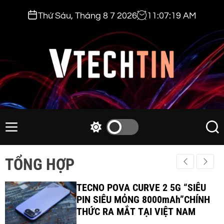
S
Thứ Sáu, Tháng 8 7 2026
11
:
07
:
20
AM
k
i
p
t
o
c
v
o
t
n
e
M
S
S
t
e
w
e
c
e
n
i
a
h
TỔNG HỢP
n
u
t
r
t
t
c
c
i
TECNO POVA CURVE 2 5G “SIÊU
h
h
c
PIN SIÊU MỎNG 8000mAh”CHÍNH
n
o
THỨC RA MẮT TẠI VIỆT NAM
.
l