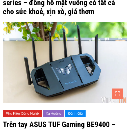
series – đồng hồ mặt vuông có tất cả
cho sức khoẻ, xịn xò, giá thơm
Phụ Kiện Công Nghệ
Xu Hướng
Đánh Giá
Trên tay ASUS TUF Gaming BE9400 –