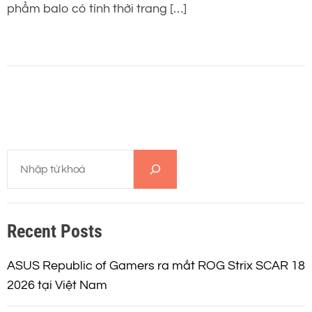
phẩm balo có tính thời trang […]
T
ì
m
k
Recent Posts
i
ế
m
ASUS Republic of Gamers ra mắt ROG Strix SCAR 18
2026 tại Việt Nam