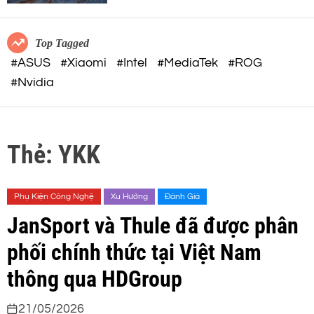
c
o
o
r
m
m
Top Tagged
o
#ASUS
#Xiaomi
#Intel
#MediaTek
#ROG
d
#Nvidia
e
Thẻ:
YKK
Phụ Kiện Công Nghệ
Xu Hướng
Đánh Giá
JanSport và Thule đã được phân
phối chính thức tại Việt Nam
thông qua HDGroup
21/05/2026