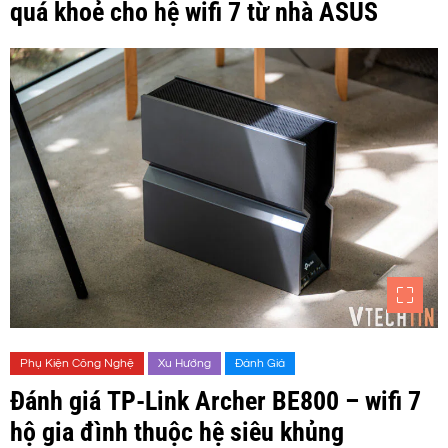
quá khoẻ cho hệ wifi 7 từ nhà ASUS
Phụ Kiện Công Nghệ
Xu Hướng
Đánh Giá
Đánh giá TP-Link Archer BE800 – wifi 7
hộ gia đình thuộc hệ siêu khủng