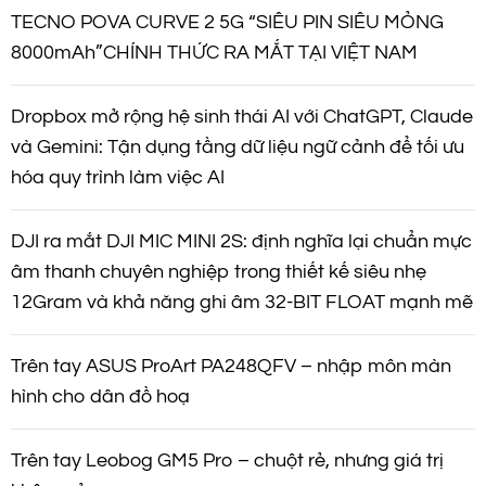
TECNO POVA CURVE 2 5G “SIÊU PIN SIÊU MỎNG
8000mAh”CHÍNH THỨC RA MẮT TẠI VIỆT NAM
Dropbox mở rộng hệ sinh thái AI với ChatGPT, Claude
và Gemini: Tận dụng tầng dữ liệu ngữ cảnh để tối ưu
hóa quy trình làm việc AI
DJI ra mắt DJI MIC MINI 2S: định nghĩa lại chuẩn mực
âm thanh chuyên nghiệp trong thiết kế siêu nhẹ
12Gram và khả năng ghi âm 32-BIT FLOAT mạnh mẽ
Trên tay ASUS ProArt PA248QFV – nhập môn màn
hình cho dân đồ hoạ
Trên tay Leobog GM5 Pro – chuột rẻ, nhưng giá trị