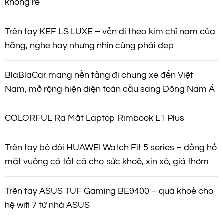
không rẻ
Trên tay KEF LS LUXE – vẫn đi theo kim chỉ nam của
hãng, nghe hay nhưng nhìn cũng phải đẹp
BlaBlaCar mang nền tảng đi chung xe đến Việt
Nam, mở rộng hiện diện toàn cầu sang Đông Nam Á
COLORFUL Ra Mắt Laptop Rimbook L1 Plus
Trên tay bộ đôi HUAWEI Watch Fit 5 series – đồng hồ
mặt vuông có tất cả cho sức khoẻ, xịn xò, giá thơm
Trên tay ASUS TUF Gaming BE9400 – quá khoẻ cho
hệ wifi 7 từ nhà ASUS