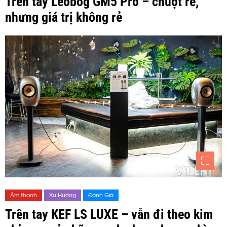
Trên tay Leobog GM5 Pro – chuột rẻ,
nhưng giá trị không rẻ
Âm thanh
Xu Hướng
Đánh Giá
Trên tay KEF LS LUXE – vẫn đi theo kim