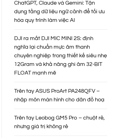
ChatGPT, Claude và Gemini: Tận
dụng tầng dữ liệu ngữ cảnh để tối ưu
hóa quy trình làm việc AI
DJI ra mắt DJI MIC MINI 2S: định
nghĩa lại chuẩn mực âm thanh
chuyên nghiệp trong thiết kế siêu nhẹ
12Gram và khả năng ghi âm 32-BIT
FLOAT mạnh mẽ
Trên tay ASUS ProArt PA248QFV –
nhập môn màn hình cho dân đồ hoạ
Trên tay Leobog GM5 Pro – chuột rẻ,
nhưng giá trị không rẻ