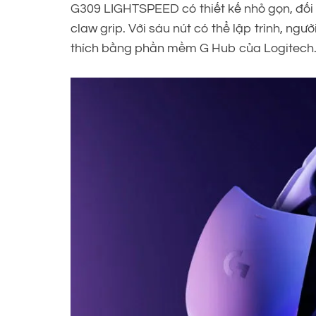
G309 LIGHTSPEED có thiết kế nhỏ gọn, đối 
claw grip. Với sáu nút có thể lập trình, ngư
thích bằng phần mềm G Hub của Logitech