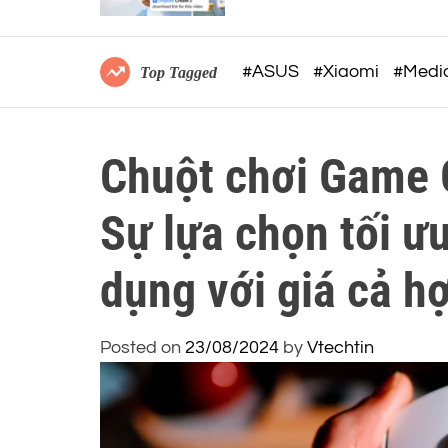
ngữ cảnh để tối ưu hóa quy
trình làm việc AI
#ASUS
#Xiaomi
#Medi
Top Tagged
Chuột chơi Game
Sự lựa chọn tối ư
dụng với giá cả hợ
Posted on
23/08/2024
by
Vtechtin