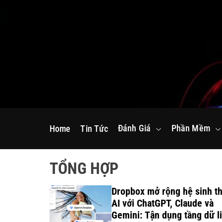
S
k
i
p
t
o
c
o
n
Đánh Giá
Phần Mềm
Home
Tin Tức
t
e
n
TỔNG HỢP
t
 2 5G
Dropbox mở rộng hệ sinh th
NG
AI với ChatGPT, Claude và
HỨC RA
Gemini: Tận dụng tầng dữ l