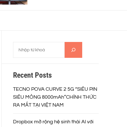
o
r
m
o
d
e
T
ì
m
k
Recent Posts
i
ế
m
TECNO POVA CURVE 2 5G “SIÊU PIN
SIÊU MỎNG 8000mAh”CHÍNH THỨC
RA MẮT TẠI VIỆT NAM
Dropbox mở rộng hệ sinh thái AI với