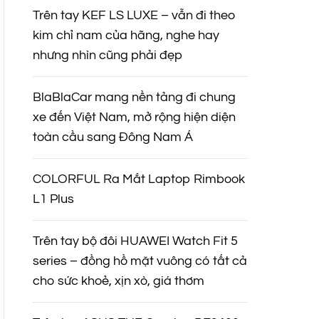
Trên tay KEF LS LUXE – vẫn đi theo
kim chỉ nam của hãng, nghe hay
nhưng nhìn cũng phải đẹp
BlaBlaCar mang nền tảng đi chung
xe đến Việt Nam, mở rộng hiện diện
toàn cầu sang Đông Nam Á
COLORFUL Ra Mắt Laptop Rimbook
L1 Plus
Trên tay bộ đôi HUAWEI Watch Fit 5
series – đồng hồ mặt vuông có tất cả
cho sức khoẻ, xịn xò, giá thơm