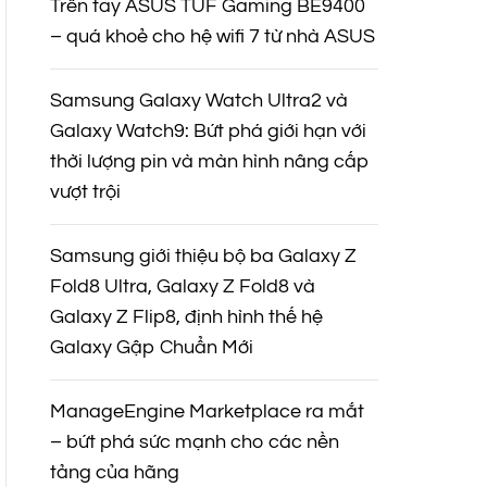
Trên tay ASUS TUF Gaming BE9400
– quá khoẻ cho hệ wifi 7 từ nhà ASUS
Samsung Galaxy Watch Ultra2 và
Galaxy Watch9: Bứt phá giới hạn với
thời lượng pin và màn hình nâng cấp
vượt trội
Samsung giới thiệu bộ ba Galaxy Z
Fold8 Ultra, Galaxy Z Fold8 và
Galaxy Z Flip8, định hình thế hệ
Galaxy Gập Chuẩn Mới
ManageEngine Marketplace ra mắt
– bứt phá sức mạnh cho các nền
tảng của hãng