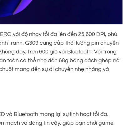
RO với độ nhạy tối đa lên đến 25.600 DPI, phù
ạnh tranh. G309 cung cấp thời lượng pin chuyển
hông dây, trên 600 giờ với Bluetooth. Với trọng
oàn toàn có thể nhẹ đến 68g bằng cách ghép nối
chuột mang đến sự di chuyển nhẹ nhàng và
và Bluetooth mang lại sự linh hoạt tối đa.
n mạch và đáng tin cậy, giúp bạn chơi game