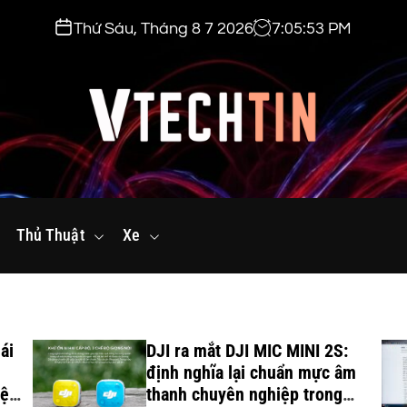
Thứ Sáu, Tháng 8 7 2026
7
:
05
:
54
PM
v
t
Thủ Thuật
e
Xe
c
h
t
i
ái
DJI ra mắt DJI MIC MINI 2S:
n
định nghĩa lại chuẩn mực âm
.
iệu
thanh chuyên nghiệp trong