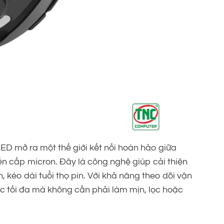
D mở ra một thế giới kết nối hoàn hảo giữa
đến cấp micron. Đây là công nghệ giúp cải thiện
, kéo dài tuổi thọ pin. Với khả năng theo dõi vận
c tối đa mà không cần phải làm mịn, lọc hoặc