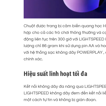
Chuột được trang bị cảm biến quang học HE
hợp cho cả các trò chơi thông thường và c
động liên tục trên 300 giờ với LIGHTSPEED k
lượng chỉ 86 gram khi sử dụng pin AA và h
với hệ thống sạc không dây POWERPLAY , 
chính xác.
Hiệu suất linh hoạt tối đa
Kết nối không dây đa năng qua LIGHTSPEED 
LIGHTSPEED không dây đem đến kết nối liề
một cách tự tin và không bị gián đoạn.