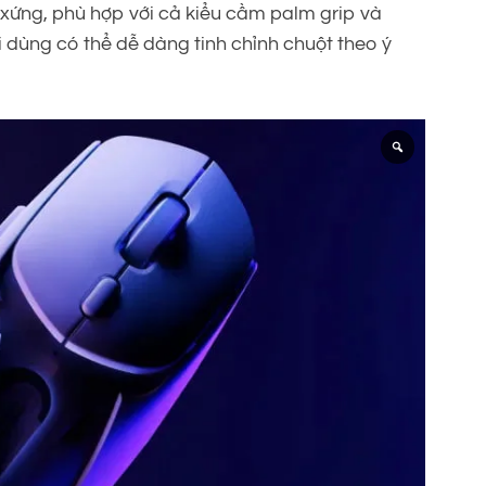
xứng, phù hợp với cả kiểu cầm palm grip và
ời dùng có thể dễ dàng tinh chỉnh chuột theo ý
.