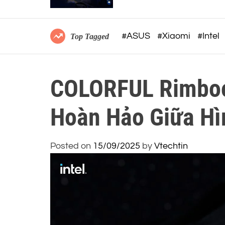
không dây công thái học
#ASUS
#Xiaomi
#Intel
Top Tagged
COLORFUL Rimboo
Hoàn Hảo Giữa Hì
Posted on
15/09/2025
by
Vtechtin