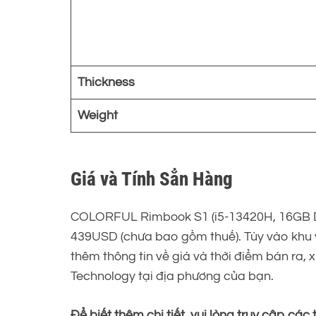
Thickness
Weight
Giá và Tính Sẳn Hàng
COLORFUL Rimbook S1 (i5-13420H, 16GB DD
439USD (chưa bao gồm thuế). Tùy vào khu 
thêm thông tin về giá và thời điểm bán ra, 
Technology tại địa phương của bạn.
Để biết thêm chi tiết, vui lòng truy cập 