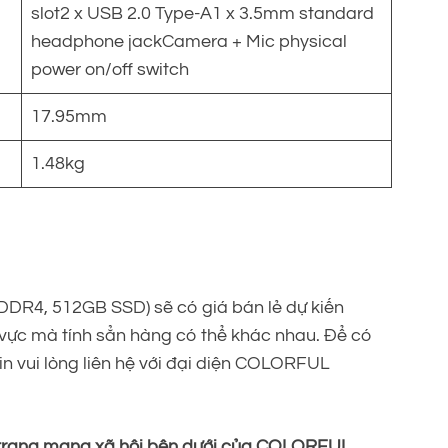
slot2 x USB 2.0 Type-A1 x 3.5mm standard
headphone jackCamera + Mic physical
power on/off switch
17.95mm
1.48kg
R4, 512GB SSD) sẽ có giá bán lẻ dự kiến
vực mà tính sẳn hàng có thể khác nhau. Để có
xin vui lòng liên hệ với đại diện COLORFUL
các trang mạng xã hội bên dưới của COLORFUL