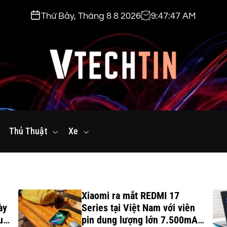
Thứ Bảy, Tháng 8 8 2026
9
:
47
:
48
AM
v
t
Thủ Thuật
e
Xe
c
h
t
i
Xiaomi ra mắt REDMI 17
n
ày
Series tại Việt Nam với viên
.
uột
pin dung lượng lớn 7.500mAh,