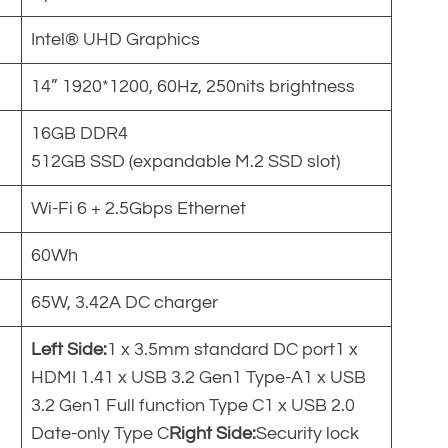
Intel® UHD Graphics
14” 1920*1200, 60Hz, 250nits brightness
16GB DDR4
512GB SSD (expandable M.2 SSD slot)
Wi-Fi 6 + 2.5Gbps Ethernet
60Wh
65W, 3.42A DC charger
Left Side:
1 x 3.5mm standard DC port1 x
HDMI 1.41 x USB 3.2 Gen1 Type-A1 x USB
3.2 Gen1 Full function Type C1 x USB 2.0
Date-only Type C
Right Side:
Security lock