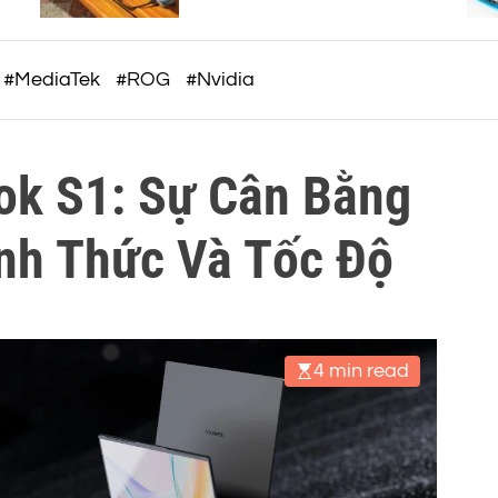
c
thiết kế trẻ trung, giá từ 5,5
triệu đồng
o
m
#MediaTek
#ROG
#Nvidia
k S1: Sự Cân Bằng
nh Thức Và Tốc Độ
4 min read