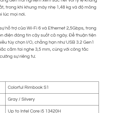
ang đến trải nghiệm xem sắc nét với tỷ lệ khung
uất, trong khi khung máy nhẹ 1,48 kg và độ mỏng
lúc mọi nơi.
sự hỗ trợ của Wi-Fi 6 và Ethernet 2,5Gbps, trong
điện đáng tin cậy suốt cả ngày. Để thuận tiện
iều tùy chọn I/O, chẳng hạn như USB 3.2 Gen1
iắc cắm tai nghe 3,5 mm, cùng với công tắc
cường sự riêng tư.
Colorful Rimbook S1
Gray / Silvery
Up to Intel Core i5 13420H