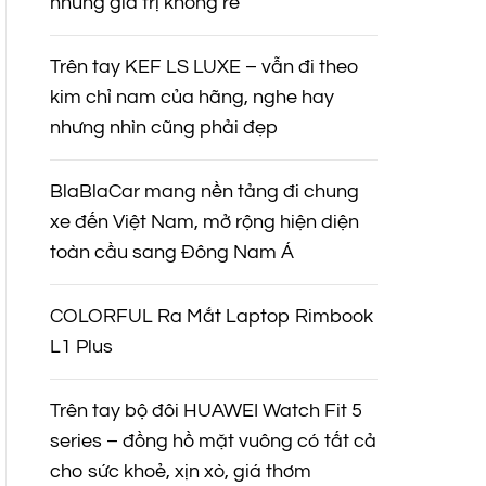
nhưng giá trị không rẻ
Trên tay KEF LS LUXE – vẫn đi theo
kim chỉ nam của hãng, nghe hay
nhưng nhìn cũng phải đẹp
BlaBlaCar mang nền tảng đi chung
xe đến Việt Nam, mở rộng hiện diện
toàn cầu sang Đông Nam Á
COLORFUL Ra Mắt Laptop Rimbook
L1 Plus
Trên tay bộ đôi HUAWEI Watch Fit 5
series – đồng hồ mặt vuông có tất cả
cho sức khoẻ, xịn xò, giá thơm