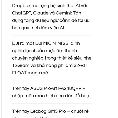
Dropbox mở rộng hệ sinh thái AI với
ChatGPT, Claude và Gemini: Tận
dụng tầng dữ liệu ngữ cảnh để tối ưu
hóa quy trình làm việc AI
DJI ra mắt DJI MIC MINI 2S: định
nghĩa lại chuẩn mực âm thanh
chuyên nghiệp trong thiết kế siêu nhẹ
12Gram và khả năng ghi âm 32-BIT
FLOAT mạnh mẽ
Trên tay ASUS ProArt PA248QFV –
nhập môn màn hình cho dân đồ hoạ
Trên tay Leobog GM5 Pro – chuột rẻ,