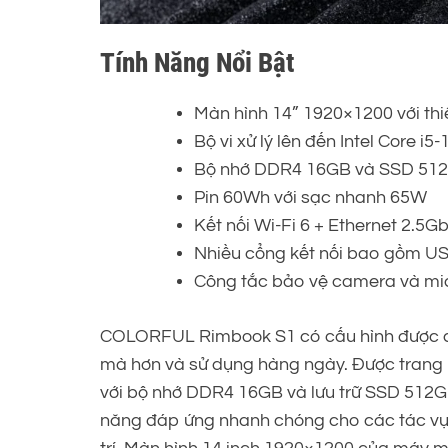
Tính Năng Nổi Bật
Màn hình 14” 1920×1200 với thi
Bộ vi xử lý lên đến Intel Core 
Bộ nhớ DDR4 16GB và SSD 512G
Pin 60Wh với sạc nhanh 65W
Kết nối Wi-Fi 6 + Ethernet 2.5G
Nhiều cổng kết nối bao gồm US
Công tắc bảo vệ camera và mi
COLORFUL Rimbook S1 có cấu hình được c
mà hơn và sử dụng hàng ngày. Được trang bị
với bộ nhớ DDR4 16GB và lưu trữ SSD 512G
năng đáp ứng nhanh chóng cho các tác vụ t