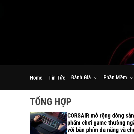
S
k
i
p
t
o
c
o
n
Đánh Giá
Phần Mềm
Home
Tin Tức
t
e
n
TỔNG HỢP
t
inh thái
CORSAIR mở rộng dòng sản
n dành cho
phẩm chơi game thường ng
n nghiệp
với bàn phím đa năng và ch