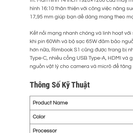
trí. Màn hình 14 inch 1920×1200 của máy m
hình 16:10 thân thiện với công việc năng s
17,95 mm giúp bạn dễ dàng mang theo mọi 
Kết nối mạng nhanh chóng và linh hoạt với 
khi pin 60Wh và bộ sạc 65W đảm bảo nguồn 
hơn nữa, Rimbook S1 cũng được trang bị nh
Type-C, nhiều cổng USB Type-A, HDMI và g
nguồn vật lý cho camera và micrô để tăng 
Thông Số Kỹ Thuật
Product Name
Color
Processor