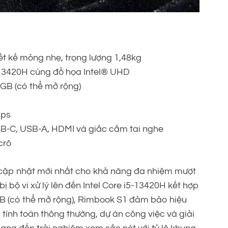
ết kế mỏng nhẹ, trọng lượng 1,48kg
i5-13420H cùng đồ họa Intel® UHD
B (có thể mở rộng)
bps
B-C, USB-A, HDMI và giắc cắm tai nghe
crô
ập nhật mới nhất cho khả năng đa nhiệm mượt
 bộ vi xử lý lên đến Intel Core i5-13420H kết hợp
B (có thể mở rộng), Rimbook S1 đảm bảo hiệu
ính toán thông thường, dự án công việc và giải