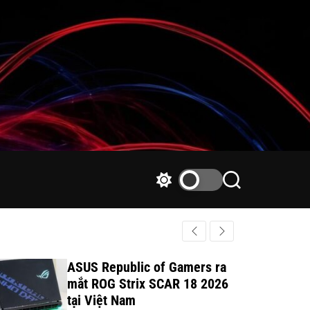
S
S
w
e
i
a
t
r
c
c
h
h
ASUS Republic of Gamers ra
c
mắt ROG Strix SCAR 18 2026
o
tại Việt Nam
l