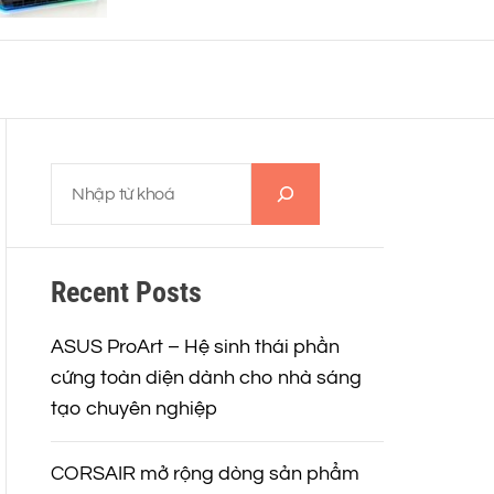
o
r
m
o
d
e
T
ì
m
k
Recent Posts
i
ế
m
ASUS ProArt – Hệ sinh thái phần
cứng toàn diện dành cho nhà sáng
tạo chuyên nghiệp
CORSAIR mở rộng dòng sản phẩm