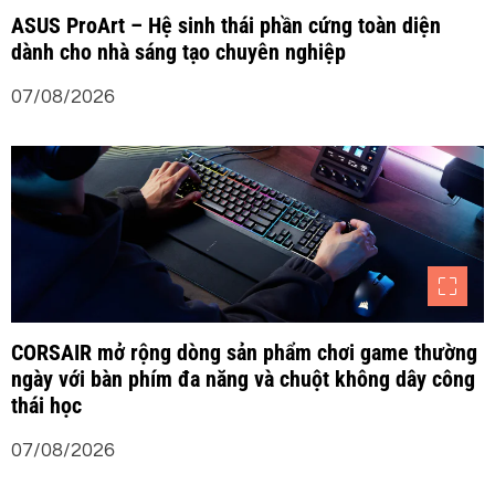
b
ASUS ProArt – Hệ sinh thái phần cứng toàn diện
dành cho nhà sáng tạo chuyên nghiệp
à
07/08/2026
i
v
i
ế
t
CORSAIR mở rộng dòng sản phẩm chơi game thường
ngày với bàn phím đa năng và chuột không dây công
thái học
07/08/2026