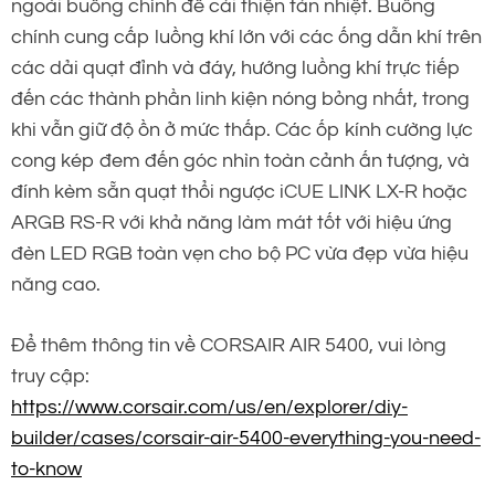
ngoài buồng chính để cải thiện tản nhiệt. Buồng
chính cung cấp luồng khí lớn với các ống dẫn khí trên
các dải quạt đỉnh và đáy, hướng luồng khí trực tiếp
đến các thành phần linh kiện nóng bỏng nhất, trong
khi vẫn giữ độ ồn ở mức thấp. Các ốp kính cường lực
cong kép đem đến góc nhìn toàn cảnh ấn tượng, và
đính kèm sẵn quạt thổi ngược iCUE LINK LX-R hoặc
ARGB RS-R với khả năng làm mát tốt với hiệu ứng
đèn LED RGB toàn vẹn cho bộ PC vừa đẹp vừa hiệu
năng cao.
Để thêm thông tin về CORSAIR AIR 5400, vui lòng
truy cập:
https://www.corsair.com/us/en/explorer/diy-
builder/cases/corsair-air-5400-everything-you-need-
to-know