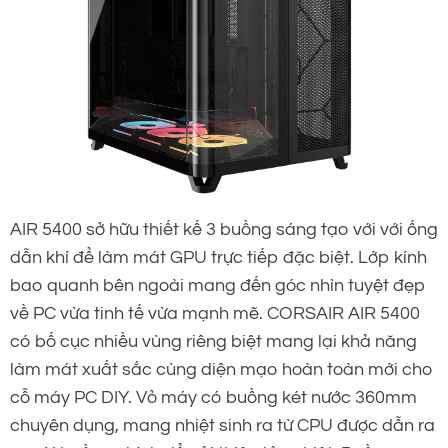
AIR 5400 sở hữu thiết kế 3 buồng sáng tạo với với ống
dẫn khí để làm mát GPU trực tiếp đặc biệt. Lớp kính
bao quanh bên ngoài mang đến góc nhìn tuyệt đẹp
về PC vừa tinh tế vừa mạnh mẽ. CORSAIR AIR 5400
có bố cục nhiều vùng riêng biệt mang lại khả năng
làm mát xuất sắc cùng diện mạo hoàn toàn mới cho
cỗ máy PC DIY. Vỏ máy có buồng két nước 360mm
chuyên dụng, mang nhiệt sinh ra từ CPU được dẫn ra