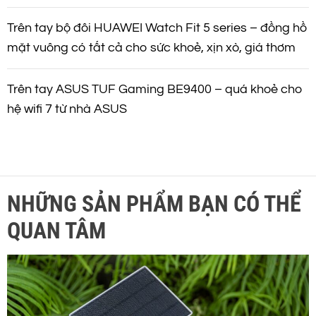
Trên tay bộ đôi HUAWEI Watch Fit 5 series – đồng hồ
mặt vuông có tất cả cho sức khoẻ, xịn xò, giá thơm
Trên tay ASUS TUF Gaming BE9400 – quá khoẻ cho
hệ wifi 7 từ nhà ASUS
NHỮNG SẢN PHẨM BẠN CÓ THỂ
QUAN TÂM