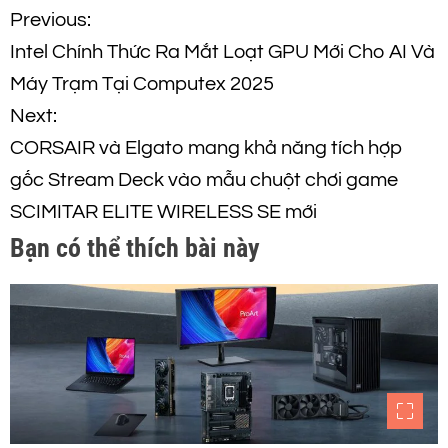
Đ
Previous:
Intel Chính Thức Ra Mắt Loạt GPU Mới Cho AI Và
i
Máy Trạm Tại Computex 2025
ề
Next:
CORSAIR và Elgato mang khả năng tích hợp
u
gốc Stream Deck vào mẫu chuột chơi game
h
SCIMITAR ELITE WIRELESS SE mới
Bạn có thể thích bài này
ư
ớ
n
g