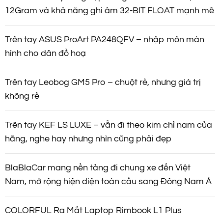
12Gram và khả năng ghi âm 32-BIT FLOAT mạnh mẽ
Trên tay ASUS ProArt PA248QFV – nhập môn màn
hình cho dân đồ hoạ
Trên tay Leobog GM5 Pro – chuột rẻ, nhưng giá trị
không rẻ
Trên tay KEF LS LUXE – vẫn đi theo kim chỉ nam của
hãng, nghe hay nhưng nhìn cũng phải đẹp
BlaBlaCar mang nền tảng đi chung xe đến Việt
Nam, mở rộng hiện diện toàn cầu sang Đông Nam Á
COLORFUL Ra Mắt Laptop Rimbook L1 Plus