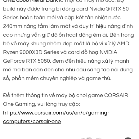
ONE a300 Metal Dark
là một cỗ máy mơ ước. Bộ
build này được trang bị dòng card Nvidia® RTX 50
Series hoàn toàn mới và cặp két tản nhiệt nước
240mm nâng tầm làm mát và duy trì hiệu năng đỉnh
cao nhưng vẫn giữ độ ồn hoạt động êm ái. Bên trong
bộ vỏ máy khung nhôm đẹp mắt là bộ vi xử lý AMD
Ryzen 9000X3D Series và card đồ hoạ NVIDIA
GeForce RTX 5080, đem đến hiệu năng xử lý mạnh
mẽ mà bạn cần đến cho nhu cầu sáng tạo nội dung
số, phần mềm chuyên nghiệp và game thủ.
Để thêm thông tin về máy bộ chơi game CORSAIR
One Gaming, vui lòng truy cập:
https://www.corsair.com/us/en/c/gaming-
computers/corsair-one