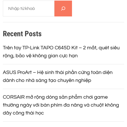
T
ì
m
k
Recent Posts
i
ế
m
Trên tay TP-Link TAPO C645D Kit – 2 mắt, quét siêu
rộng, bảo vệ không gian cực hạn
ASUS ProArt – Hệ sinh thái phần cứng toàn diện
dành cho nhà sáng tạo chuyên nghiệp
CORSAIR mở rộng dòng sản phẩm chơi game
thường ngày với bàn phím đa năng và chuột không
dây công thái học