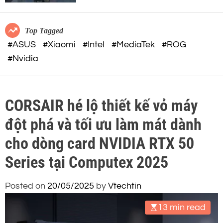
c
o
o
r
m
m
Top Tagged
o
#ASUS
#Xiaomi
#Intel
#MediaTek
#ROG
d
#Nvidia
e
CORSAIR hé lộ thiết kế vỏ máy
đột phá và tối ưu làm mát dành
cho dòng card NVIDIA RTX 50
Series tại Computex 2025
Posted on
20/05/2025
by
Vtechtin
13 min read