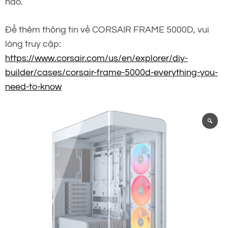
hảo.
Để thêm thông tin về CORSAIR FRAME 5000D, vui
lòng truy cập:
https://www.corsair.com/us/en/explorer/diy-
builder/cases/corsair-frame-5000d-everything-you-
need-to-know