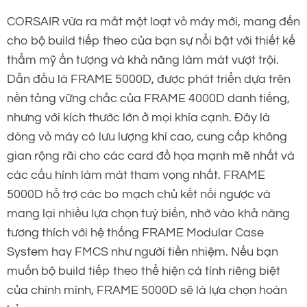
CORSAIR vừa ra mắt một loạt vỏ máy mới, mang đến
cho bộ build tiếp theo của bạn sự nổi bật với thiết kế
thẩm mỹ ấn tượng và khả năng làm mát vượt trội.
Dẫn đầu là FRAME 5000D, được phát triển dựa trên
nền tảng vững chắc của FRAME 4000D danh tiếng,
nhưng với kích thước lớn ở mọi khía cạnh. Đây là
dòng vỏ máy có lưu lượng khí cao, cung cấp không
gian rộng rãi cho các card đồ họa mạnh mẽ nhất và
các cấu hình làm mát tham vọng nhất. FRAME
5000D hỗ trợ các bo mạch chủ kết nối ngược và
mang lại nhiều lựa chọn tuỳ biến, nhờ vào khả năng
tương thích với hệ thống FRAME Modular Case
System hay FMCS như người tiền nhiệm. Nếu bạn
muốn bộ build tiếp theo thể hiện cá tính riêng biệt
của chính mình, FRAME 5000D sẽ là lựa chọn hoàn