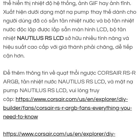
thể hiển thị nhiệt độ hệ thống, ảnh GIF hay ảnh tĩnh.
Xuất hiện dưới dạng mặt nạ pump thay thế dành cho
người dùng đã có sẵn tản nhiệt nước và bộ tản nhiệt
nước độc lập được lắp sẵn màn hình LCD, bộ tản
nhiệt
NAUTILUS RS LCD
sở hữu nhiều tính năng và
hiệu suất cao cấp với giá thành phải chăng, dễ tiếp
cận hơn.
Để thêm thông tin về quạt thổi ngược CORSAIR RS-R
ARGB, tản nhiệt nước NAUTILUS RS LCD, và mặt nạ
pump NAUTILUS RS LCD, vui lòng truy
cập:
https://www.corsair.com/us/en/explorer/diy-
builder/fans/corsair-rs-r-argb-fans-everything-you-
need-to-know
https://www.corsair.com/us/en/explorer/diy-