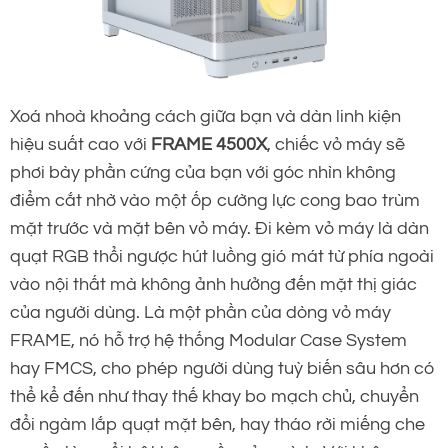
Xoá nhoà khoảng cách giữa bạn và dàn linh kiện
hiệu suất cao với
FRAME 4500X
, chiếc vỏ máy sẽ
phơi bày phần cứng của bạn với góc nhìn không
điểm cắt nhờ vào một ốp cường lực cong bao trùm
mặt trước và mặt bên vỏ máy. Đi kèm vỏ máy là dàn
quạt RGB thổi ngược hút luồng gió mát từ phía ngoài
vào nội thất mà không ảnh hưởng đến mặt thị giác
của người dùng. Là một phần của dòng vỏ máy
FRAME, nó hỗ trợ hệ thống Modular Case System
hay FMCS, cho phép người dùng tuỳ biến sâu hơn có
thể kể đến như thay thế khay bo mạch chủ, chuyển
đổi ngàm lắp quạt mặt bên, hay tháo rời miếng che