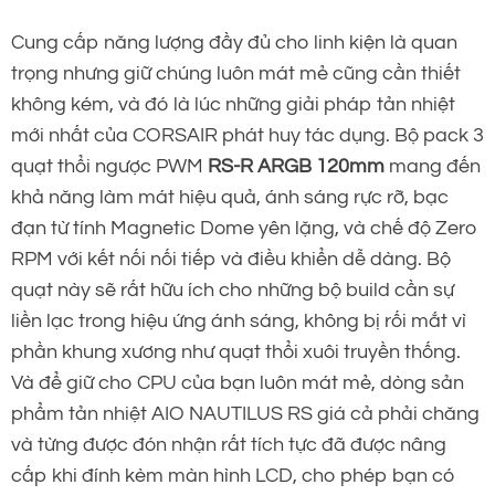
Cung cấp năng lượng đầy đủ cho linh kiện là quan
trọng nhưng giữ chúng luôn mát mẻ cũng cần thiết
không kém, và đó là lúc những giải pháp tản nhiệt
mới nhất của CORSAIR phát huy tác dụng. Bộ pack 3
quạt thổi ngược PWM
RS-R ARGB 120mm
mang đến
khả năng làm mát hiệu quả, ánh sáng rực rỡ, bạc
đạn từ tính Magnetic Dome yên lặng, và chế độ Zero
RPM với kết nối nối tiếp và điều khiển dễ dàng. Bộ
quạt này sẽ rất hữu ích cho những bộ build cần sự
liền lạc trong hiệu ứng ánh sáng, không bị rối mắt vì
phần khung xương như quạt thổi xuôi truyền thống.
Và để giữ cho CPU của bạn luôn mát mẻ, dòng sản
phẩm tản nhiệt AIO NAUTILUS RS giá cả phải chăng
và từng được đón nhận rất tích tực đã được nâng
cấp khi đính kèm màn hình LCD, cho phép bạn có