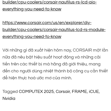
builder/cpu-coolers/corsair-nautilus-rs-lcd-aio-
everything-you-need-to-know
https://www.corsair.com/us/en/explorer/diy-
builder/cpu-coolers/corsair-nautilus-lcd-rs-module-
everything-you-need-to-know
Với những gì đã xuất hiện hôm nay, CORSAIR một lần
nữa đã nêu bật hiệu suất hoạt động và những cải
tiến trên các thiết bị mà hãng đã giới thiệu, mang
đến cho người dùng nhiệt thành bộ công cụ cần thiết
để hiện thực hoá ước mơ của mình.
Tagged
COMPUTEX 2025
,
Corsair
,
FRAME
,
iCUE
,
Nvidia