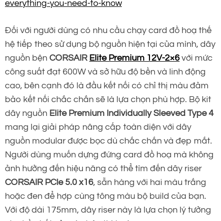
everything-you-need-to-know
Đối với người dùng có nhu cầu chạy card đồ hoạ thế
hệ tiếp theo sử dụng bộ nguồn hiện tại của mình, dây
nguồn bện
CORSAIR
Elite
Premium 12V-2×6
với mức
công suất đạt 600W và sở hữu độ bền và linh động
cao, bên cạnh đó là đầu kết nối có chỉ thị màu đảm
bảo kết nối chắc chắn sẽ là lựa chọn phù hợp. Bộ kit
dây nguồn
Elite Premium Individually Sleeved Type 4
mang lại giải pháp nâng cấp toàn diện với dây
nguồn modular được bọc dù chắc chắn và đẹp mắt.
Người dùng muốn dựng đứng card đồ hoạ mà không
ảnh hưởng đến hiệu năng có thể tìm đến dây riser
CORSAIR PCIe 5.0 x16
, sẵn hàng với hai màu trắng
hoặc đen để hợp cùng tông màu bộ build của bạn.
Với độ dài 175mm, dây riser này là lựa chọn lý tưởng