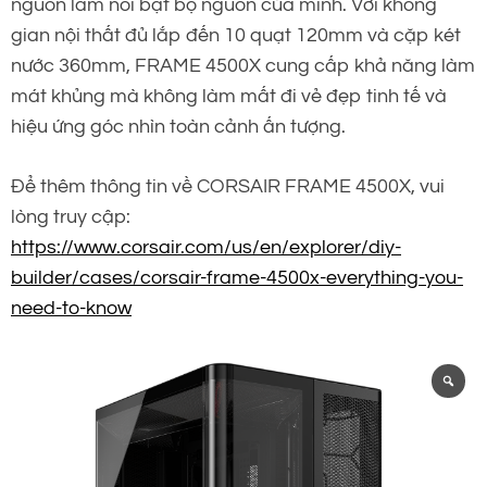
nguồn làm nổi bật bộ nguồn của mình. Với không
gian nội thất đủ lắp đến 10 quạt 120mm và cặp két
nước 360mm, FRAME 4500X cung cấp khả năng làm
mát khủng mà không làm mất đi vẻ đẹp tinh tế và
hiệu ứng góc nhìn toàn cảnh ấn tượng.
Để thêm thông tin về CORSAIR FRAME 4500X, vui
lòng truy cập:
https://www.corsair.com/us/en/explorer/diy-
builder/cases/corsair-frame-4500x-everything-you-
need-to-know