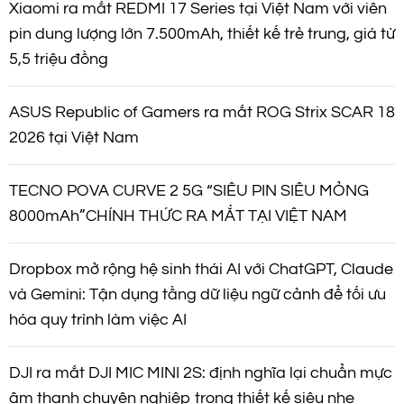
Xiaomi ra mắt REDMI 17 Series tại Việt Nam với viên
pin dung lượng lớn 7.500mAh, thiết kế trẻ trung, giá từ
5,5 triệu đồng
ASUS Republic of Gamers ra mắt ROG Strix SCAR 18
2026 tại Việt Nam
TECNO POVA CURVE 2 5G “SIÊU PIN SIÊU MỎNG
8000mAh”CHÍNH THỨC RA MẮT TẠI VIỆT NAM
Dropbox mở rộng hệ sinh thái AI với ChatGPT, Claude
và Gemini: Tận dụng tầng dữ liệu ngữ cảnh để tối ưu
hóa quy trình làm việc AI
DJI ra mắt DJI MIC MINI 2S: định nghĩa lại chuẩn mực
âm thanh chuyên nghiệp trong thiết kế siêu nhẹ