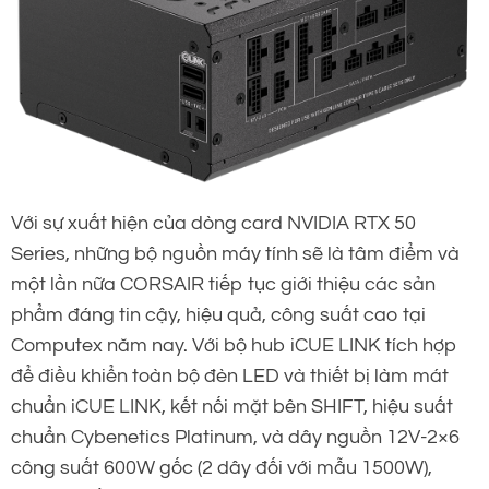
Với sự xuất hiện của dòng card NVIDIA RTX 50
Series, những bộ nguồn máy tính sẽ là tâm điểm và
một lần nữa CORSAIR tiếp tục giới thiệu các sản
phẩm đáng tin cậy, hiệu quả, công suất cao tại
Computex năm nay. Với bộ hub iCUE LINK tích hợp
để điều khiển toàn bộ đèn LED và thiết bị làm mát
chuẩn iCUE LINK, kết nối mặt bên SHIFT, hiệu suất
chuẩn Cybenetics Platinum, và dây nguồn 12V-2×6
công suất 600W gốc (2 dây đối với mẫu 1500W),