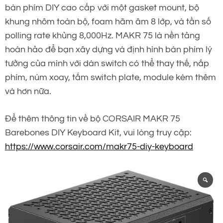
bàn phím DIY cao cấp với một gasket mount, bộ
khung nhôm toàn bộ, foam hãm âm 8 lớp, và tần số
polling rate khủng 8,000Hz. MAKR 75 là nền tảng
hoàn hảo để bạn xây dựng và định hình bàn phím lý
tưởng của mình với dàn switch có thể thay thế, nắp
phím, núm xoay, tấm switch plate, module kèm thêm
và hơn nữa.
Để thêm thông tin về bộ CORSAIR MAKR 75
Barebones DIY Keyboard Kit, vui lòng truy cập:
https://www.corsair.com/makr75-diy-keyboard