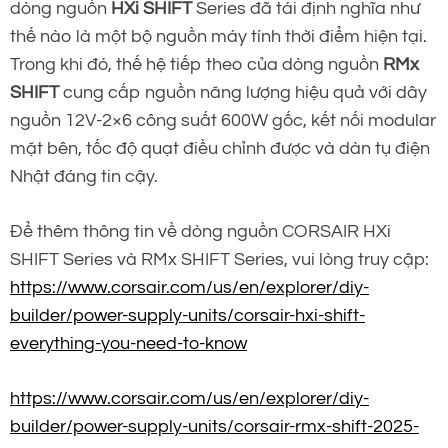
dòng nguồn
HXi SHIFT
Series đã tái định nghĩa như
thế nào là một bộ nguồn máy tính thời điểm hiện tại.
Trong khi đó, thế hệ tiếp theo của dòng nguồn
RMx
SHIFT
cung cấp nguồn năng lượng hiệu quả với dây
nguồn 12V-2×6 công suất 600W gốc, kết nối modular
mặt bên, tốc độ quạt điều chỉnh được và dàn tụ điện
Nhật đáng tin cậy.
Để thêm thông tin về dòng nguồn CORSAIR HXi
SHIFT Series và RMx SHIFT Series, vui lòng truy cập:
https://www.corsair.com/us/en/explorer/diy-
builder/power-supply-units/corsair-hxi-shift-
everything-you-need-to-know
https://www.corsair.com/us/en/explorer/diy-
builder/power-supply-units/corsair-rmx-shift-2025-