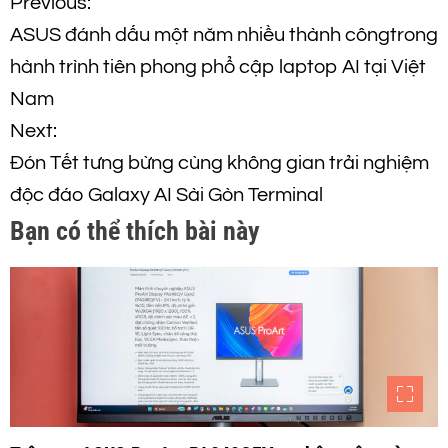
Đ
Previous:
ASUS đánh dấu một năm nhiều thành côngtrong
i
hành trình tiên phong phổ cập laptop AI tại Việt
ề
Nam
Next:
u
Đón Tết tưng bừng cùng không gian trải nghiệm
h
độc đáo Galaxy AI Sài Gòn Terminal
Bạn có thể thích bài này
ư
ớ
n
g
b