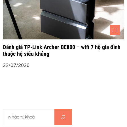
Đánh giá TP-Link Archer BE800 – wifi 7 hộ gia đình
thuộc hệ siêu khủng
22/07/2026
T
ì
m