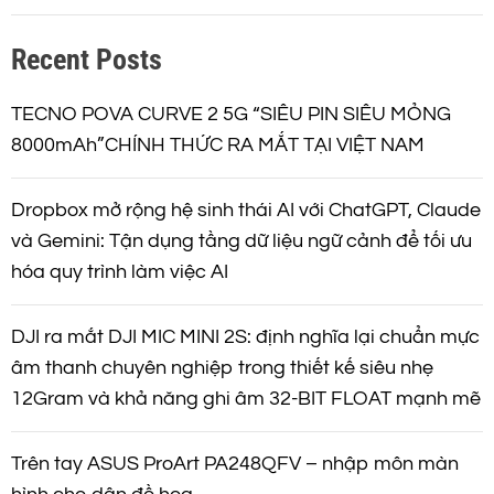
k
Recent Posts
i
ế
m
TECNO POVA CURVE 2 5G “SIÊU PIN SIÊU MỎNG
8000mAh”CHÍNH THỨC RA MẮT TẠI VIỆT NAM
Dropbox mở rộng hệ sinh thái AI với ChatGPT, Claude
và Gemini: Tận dụng tầng dữ liệu ngữ cảnh để tối ưu
hóa quy trình làm việc AI
DJI ra mắt DJI MIC MINI 2S: định nghĩa lại chuẩn mực
âm thanh chuyên nghiệp trong thiết kế siêu nhẹ
12Gram và khả năng ghi âm 32-BIT FLOAT mạnh mẽ
Trên tay ASUS ProArt PA248QFV – nhập môn màn