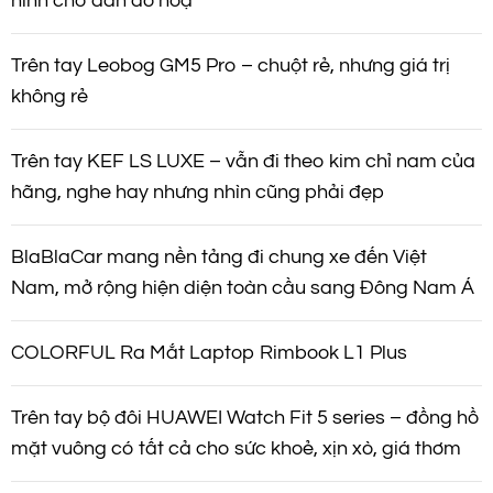
hình cho dân đồ hoạ
Trên tay Leobog GM5 Pro – chuột rẻ, nhưng giá trị
không rẻ
Trên tay KEF LS LUXE – vẫn đi theo kim chỉ nam của
hãng, nghe hay nhưng nhìn cũng phải đẹp
BlaBlaCar mang nền tảng đi chung xe đến Việt
Nam, mở rộng hiện diện toàn cầu sang Đông Nam Á
COLORFUL Ra Mắt Laptop Rimbook L1 Plus
Trên tay bộ đôi HUAWEI Watch Fit 5 series – đồng hồ
mặt vuông có tất cả cho sức khoẻ, xịn xò, giá thơm