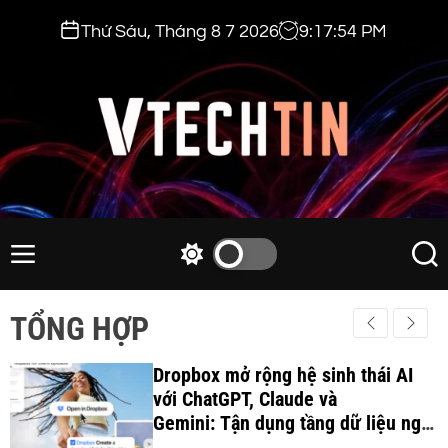
S
Thứ Sáu, Tháng 8 7 2026
9
:
17
:
56
PM
k
i
p
t
o
c
v
o
t
n
e
M
S
S
t
e
w
e
c
e
n
i
a
h
TỔNG HỢP
n
u
t
r
t
t
c
c
i
Dropbox mở rộng hệ sinh thái AI
h
h
c
với ChatGPT, Claude và
n
o
Gemini: Tận dụng tầng dữ liệu ngữ
.
l
cảnh để tối ưu hóa quy trình làm