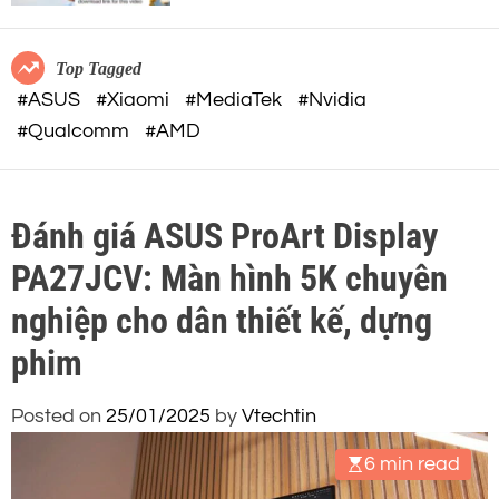
c
o
việc AI
o
r
m
m
Top Tagged
o
#ASUS
#Xiaomi
#MediaTek
#Nvidia
d
#Qualcomm
#AMD
e
Đánh giá ASUS ProArt Display
PA27JCV: Màn hình 5K chuyên
nghiệp cho dân thiết kế, dựng
phim
Posted on
25/01/2025
by
Vtechtin
6 min read