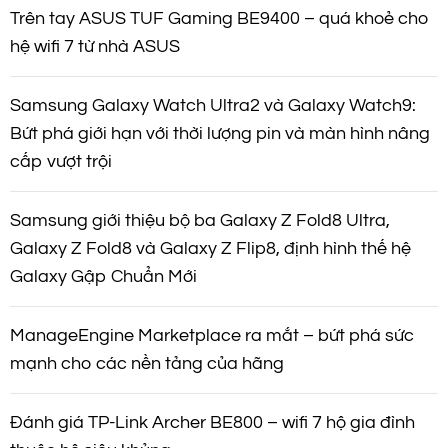
Trên tay ASUS TUF Gaming BE9400 – quá khoẻ cho
hệ wifi 7 từ nhà ASUS
Samsung Galaxy Watch Ultra2 và Galaxy Watch9:
Bứt phá giới hạn với thời lượng pin và màn hình nâng
cấp vượt trội
Samsung giới thiệu bộ ba Galaxy Z Fold8 Ultra,
Galaxy Z Fold8 và Galaxy Z Flip8, định hình thế hệ
Galaxy Gập Chuẩn Mới
ManageEngine Marketplace ra mắt – bứt phá sức
mạnh cho các nền tảng của hãng
Đánh giá TP-Link Archer BE800 – wifi 7 hộ gia đình