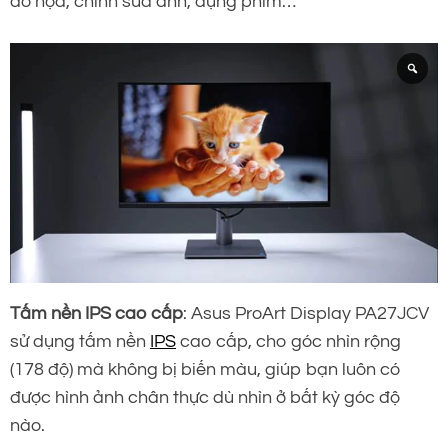
đồ họa, chỉnh sửa ảnh, dựng phim…
Tấm nền IPS cao cấp
: Asus ProArt Display PA27JCV
sử dụng tấm nền
IPS
cao cấp, cho góc nhìn rộng
(178 độ) mà không bị biến màu, giúp bạn luôn có
được hình ảnh chân thực dù nhìn ở bất kỳ góc độ
nào.