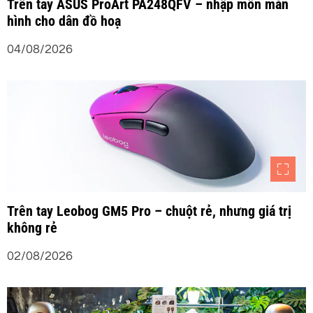
Trên tay ASUS ProArt PA248QFV – nhập môn màn
hình cho dân đồ hoạ
à
04/08/2026
i
v
i
ế
t
Trên tay Leobog GM5 Pro – chuột rẻ, nhưng giá trị
không rẻ
02/08/2026