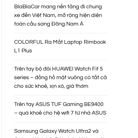
BlaBlaCar mang nền tảng đi chung
xe đến Việt Nam, mở rộng hiện diện
toàn cầu sang Đông Nam Á
COLORFUL Ra Mắt Laptop Rimbook
L1 Plus
Trên tay bộ đôi HUAWEI Watch Fit 5
series – đồng hồ mặt vuông có tất cả
cho sức khoẻ, xịn xò, giá thơm
Trên tay ASUS TUF Gaming BE9400
– quá khoẻ cho hệ wifi 7 từ nhà ASUS
Samsung Galaxy Watch Ultra2 và