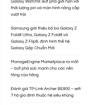
Galaxy Watch9: Bứt phá giới hạn với
thời lượng pin và màn hình nâng cấp
vượt trội
Samsung giới thiệu bộ ba Galaxy Z
Fold8 Ultra, Galaxy Z Fold8 và
Galaxy Z Flip8, định hình thế hệ
Galaxy Gập Chuẩn Mới
ManageEngine Marketplace ra mắt
– bứt phá sức mạnh cho các nền
tảng của hãng
Đánh giá TP-Link Archer BE800 – wifi
7 hộ gia đình thuộc hệ siêu khủng