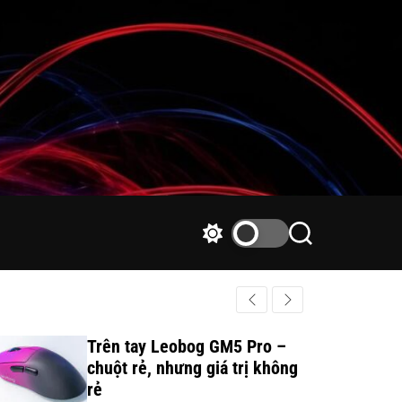
S
S
w
e
i
a
t
r
c
c
h
h
Trên tay Leobog GM5 Pro –
c
chuột rẻ, nhưng giá trị không
o
rẻ
l