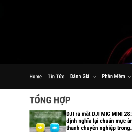
S
k
i
p
t
o
c
o
n
Đánh Giá
Phần Mềm
Home
Tin Tức
t
e
n
TỔNG HỢP
t
 sinh thái
DJI ra mắt DJI MIC MINI 2S:
ude và
định nghĩa lại chuẩn mực â
ng dữ liệu
thanh chuyên nghiệp trong