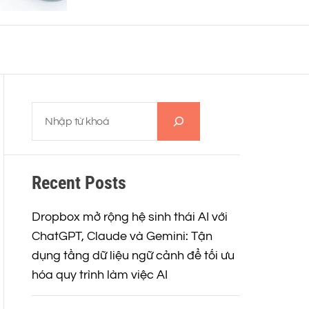
o
r
m
o
d
e
T
ì
m
k
Recent Posts
i
ế
m
Dropbox mở rộng hệ sinh thái AI với
ChatGPT, Claude và Gemini: Tận
dụng tầng dữ liệu ngữ cảnh để tối ưu
hóa quy trình làm việc AI