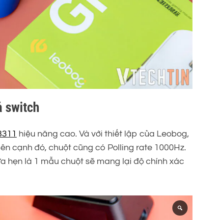
ả switch
3311
hiệu năng cao. Và với thiết lập của Leobog,
Bên cạnh đó, chuột cũng có Polling rate 1000Hz.
a hẹn là 1 mẫu chuột sẽ mang lại độ chính xác