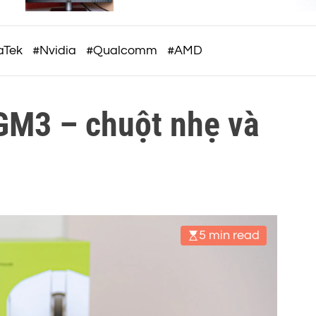
c
à
OAT
o
m
aTek
#Nvidia
#Qualcomm
#AMD
GM3 – chuột nhẹ và
5 min read