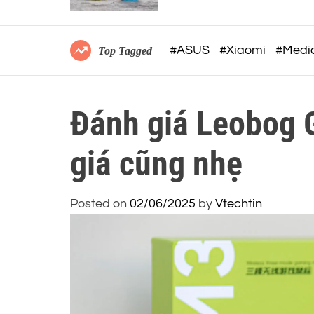
 hóa quy
thiết kế siêu nhẹ 12Gram v
khả năng ghi âm 32-BIT FL
mạnh mẽ
#ASUS
#Xiaomi
#Medi
Top Tagged
Đánh giá Leobog 
giá cũng nhẹ
Posted on
02/06/2025
by
Vtechtin