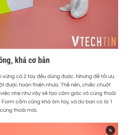
ông, khá cơ bản
 xứng cả 2 tay đều dùng được. Nhưng để tối ưu
ột được hoàn thiện nhựa. Thế nên, chiếc chuột
 việc nhẹ như vậy sẽ tạo cảm giác vô cùng thoải
ột. Form cầm cũng khá ôm tay, và dù bạn có là 1
 cùng thoải mái.