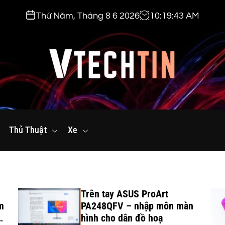
Thứ Năm, Tháng 8 6 2026
10
:
19
:
44
AM
v
t
Thủ Thuật
e
Xe
c
h
t
i
Trên tay ASUS ProArt
n
m
PA248QFV – nhập môn màn
.
hình cho dân đồ hoạ