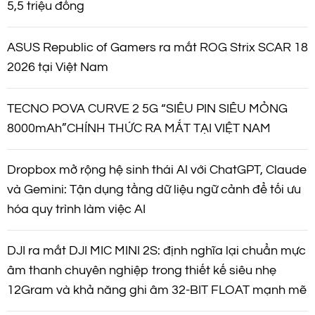
5,5 triệu đồng
ASUS Republic of Gamers ra mắt ROG Strix SCAR 18
2026 tại Việt Nam
TECNO POVA CURVE 2 5G “SIÊU PIN SIÊU MỎNG
8000mAh”CHÍNH THỨC RA MẮT TẠI VIỆT NAM
Dropbox mở rộng hệ sinh thái AI với ChatGPT, Claude
và Gemini: Tận dụng tầng dữ liệu ngữ cảnh để tối ưu
hóa quy trình làm việc AI
DJI ra mắt DJI MIC MINI 2S: định nghĩa lại chuẩn mực
âm thanh chuyên nghiệp trong thiết kế siêu nhẹ
12Gram và khả năng ghi âm 32-BIT FLOAT mạnh mẽ