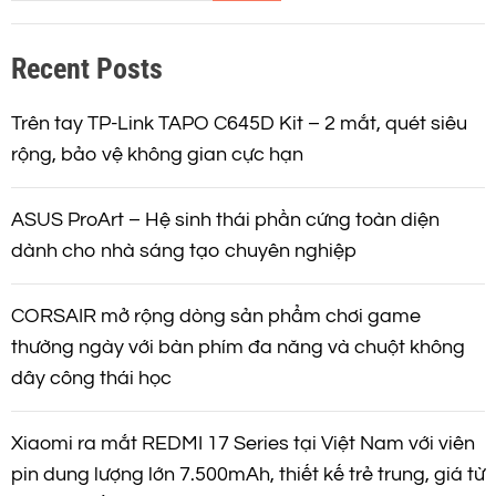
m
k
Recent Posts
i
ế
m
Trên tay TP-Link TAPO C645D Kit – 2 mắt, quét siêu
rộng, bảo vệ không gian cực hạn
ASUS ProArt – Hệ sinh thái phần cứng toàn diện
dành cho nhà sáng tạo chuyên nghiệp
CORSAIR mở rộng dòng sản phẩm chơi game
thường ngày với bàn phím đa năng và chuột không
dây công thái học
Xiaomi ra mắt REDMI 17 Series tại Việt Nam với viên
pin dung lượng lớn 7.500mAh, thiết kế trẻ trung, giá từ