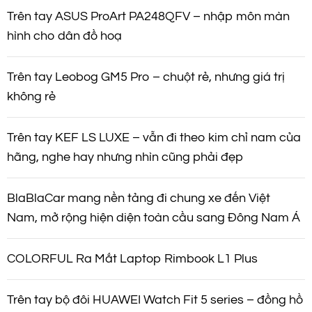
Trên tay ASUS ProArt PA248QFV – nhập môn màn
hình cho dân đồ hoạ
Trên tay Leobog GM5 Pro – chuột rẻ, nhưng giá trị
không rẻ
Trên tay KEF LS LUXE – vẫn đi theo kim chỉ nam của
hãng, nghe hay nhưng nhìn cũng phải đẹp
BlaBlaCar mang nền tảng đi chung xe đến Việt
Nam, mở rộng hiện diện toàn cầu sang Đông Nam Á
COLORFUL Ra Mắt Laptop Rimbook L1 Plus
Trên tay bộ đôi HUAWEI Watch Fit 5 series – đồng hồ