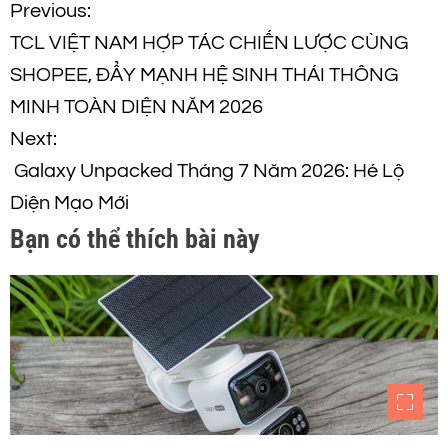
Đ
Previous:
TCL VIỆT NAM HỢP TÁC CHIẾN LƯỢC CÙNG
i
SHOPEE, ĐẨY MẠNH HỆ SINH THÁI THÔNG
ề
MINH TOÀN DIỆN NĂM 2026
Next:
u
Galaxy Unpacked Tháng 7 Năm 2026: Hé Lộ
h
Diện Mạo Mới
Bạn có thể thích bài này
ư
ớ
n
g