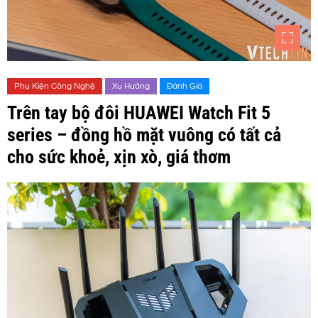
Phụ Kiện Công Nghệ
Xu Hướng
Đánh Giá
Trên tay bộ đôi HUAWEI Watch Fit 5
series – đồng hồ mặt vuông có tất cả
cho sức khoẻ, xịn xò, giá thơm