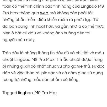
toàn có thể tinh chỉnh các tính năng của Lingbao M9
Pro Max thông qua
web
mà không cần phải tải
những phần mềm điều khiển rườm rà phức tạp. Từ
đó, bạn cũng linh hoạt hơn, và gần như là có thể thực
hiện ở bất cứ đâu và không ảnh hưởng đến tài
nguyên của máy.
Trên đây là những thông tin đầy đủ và chi tiết về mẫu
chuột Lingbao M9 Pro Max. 1 mẫu chuột được trang
bị những gì xịn xò nhất phục vụ cho game thủ, sự độc
đáo về việc tháo rời pin sạc và cả cảm giác sử dụng
tương tự những mẫu sản phẩm có tiếng.
Tagged
lingbao
,
M9 Pro Max