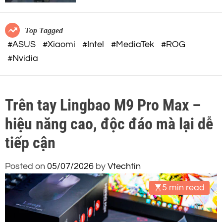
c
o
o
r
m
m
Top Tagged
o
#ASUS
#Xiaomi
#Intel
#MediaTek
#ROG
d
#Nvidia
e
Trên tay Lingbao M9 Pro Max –
hiệu năng cao, độc đáo mà lại dễ
tiếp cận
Posted on
05/07/2026
by
Vtechtin
5 min read