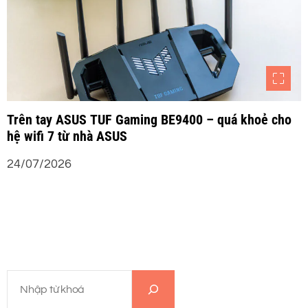
Trên tay ASUS TUF Gaming BE9400 – quá khoẻ cho
hệ wifi 7 từ nhà ASUS
24/07/2026
T
ì