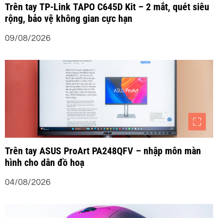
b
Trên tay TP-Link TAPO C645D Kit – 2 mắt, quét siêu
rộng, bảo vệ không gian cực hạn
à
09/08/2026
i
v
i
ế
t
Trên tay ASUS ProArt PA248QFV – nhập môn màn
hình cho dân đồ hoạ
04/08/2026