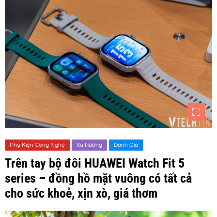
Phụ Kiện Công Nghệ
Xu Hướng
Đánh Giá
Trên tay bộ đôi HUAWEI Watch Fit 5
series – đồng hồ mặt vuông có tất cả
cho sức khoẻ, xịn xò, giá thơm