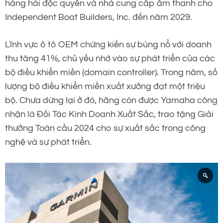
hàng hải độc quyền và nhà cung cấp âm thanh cho
Independent Boat Builders, Inc. đến năm 2029.
Lĩnh vực ô tô OEM chứng kiến sự bùng nổ với doanh
thu tăng 41%, chủ yếu nhờ vào sự phát triển của các
bộ điều khiển miền (domain controller). Trong năm, số
lượng bộ điều khiển miền xuất xưởng đạt một triệu
bộ. Chưa dừng lại ở đó, hãng còn được Yamaha công
nhận là Đối Tác Kinh Doanh Xuất Sắc, trao tặng Giải
thưởng Toàn cầu 2024 cho sự xuất sắc trong công
nghệ và sự phát triển.