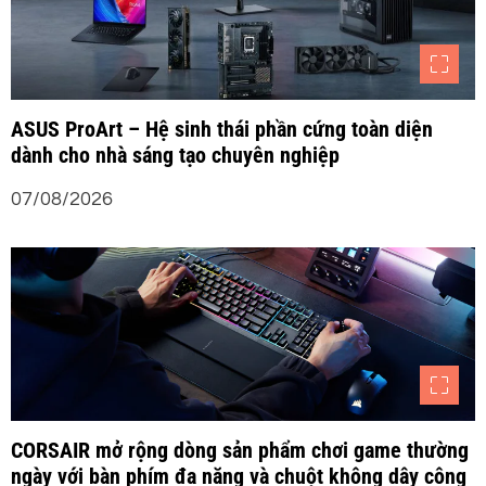
n
g
b
ASUS ProArt – Hệ sinh thái phần cứng toàn diện
dành cho nhà sáng tạo chuyên nghiệp
à
07/08/2026
i
v
i
ế
t
CORSAIR mở rộng dòng sản phẩm chơi game thường
ngày với bàn phím đa năng và chuột không dây công