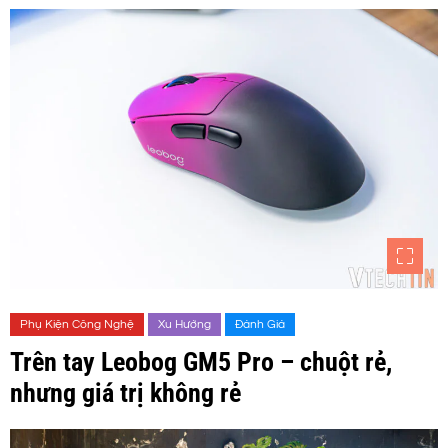
Phụ Kiện Công Nghệ
Xu Hướng
Đánh Giá
Trên tay Leobog GM5 Pro – chuột rẻ,
nhưng giá trị không rẻ