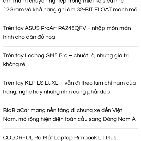
âm thanh chuyên nghiệp trong thiết kế siêu nhẹ
12Gram và khả năng ghi âm 32-BIT FLOAT mạnh mẽ
Trên tay ASUS ProArt PA248QFV – nhập môn màn
hình cho dân đồ hoạ
Trên tay Leobog GM5 Pro – chuột rẻ, nhưng giá trị
không rẻ
Trên tay KEF LS LUXE – vẫn đi theo kim chỉ nam của
hãng, nghe hay nhưng nhìn cũng phải đẹp
BlaBlaCar mang nền tảng đi chung xe đến Việt
Nam, mở rộng hiện diện toàn cầu sang Đông Nam Á
COLORFUL Ra Mắt Laptop Rimbook L1 Plus