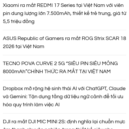
Xiaomi ra mắt REDMI 17 Series tại Việt Nam với viên
pin dung lượng lớn 7.500mAh, thiết kế trẻ trung, giá từ
5,5 triệu đồng
ASUS Republic of Gamers ra mắt ROG Strix SCAR 18
2026 tại Việt Nam
TECNO POVA CURVE 2 5G “SIÊU PIN SIÊU MỎNG
8000mAh”CHÍNH THỨC RA MẮT TẠI VIỆT NAM
Dropbox mở rộng hệ sinh thái AI với ChatGPT, Claude
và Gemini: Tận dụng tầng dữ liệu ngữ cảnh để tối ưu
hóa quy trình làm việc AI
DJI ra mắt DJI MIC MINI 2S: định nghĩa lại chuẩn mực