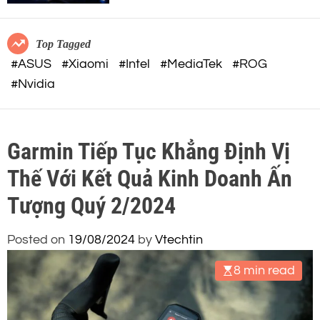
c
o
o
r
m
m
Top Tagged
o
#ASUS
#Xiaomi
#Intel
#MediaTek
#ROG
d
#Nvidia
e
Garmin Tiếp Tục Khẳng Định Vị
Thế Với Kết Quả Kinh Doanh Ấn
Tượng Quý 2/2024
Posted on
19/08/2024
by
Vtechtin
8 min read