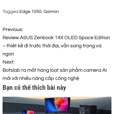
Tagged
Edge 1050
,
Garmin
Đ
Previous:
Review ASUS Zenbook 14X OLED Space Edition
i
– thiết kế đi trước thời đại, vẫn sang trọng và
ề
ngon
Next:
u
Botslab ra mắt hàng loạt sản phẩm camera AI
h
mới với nhiều nâng cấp công nghệ
Bạn có thể thích bài này
ư
ớ