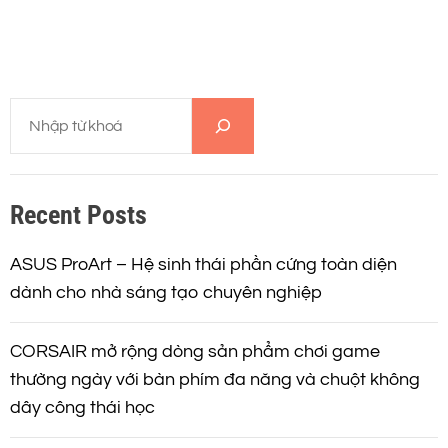
T
ì
m
k
Recent Posts
i
ế
m
ASUS ProArt – Hệ sinh thái phần cứng toàn diện
dành cho nhà sáng tạo chuyên nghiệp
CORSAIR mở rộng dòng sản phẩm chơi game
thường ngày với bàn phím đa năng và chuột không
dây công thái học