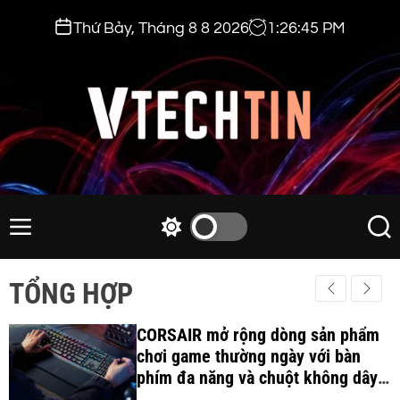
S
Thứ Bảy, Tháng 8 8 2026
1
:
26
:
47
PM
k
i
p
t
o
c
v
o
t
n
e
M
S
S
t
e
w
e
c
e
n
i
a
h
TỔNG HỢP
n
u
t
r
t
t
c
c
i
CORSAIR mở rộng dòng sản phẩm
h
h
c
chơi game thường ngày với bàn
n
o
phím đa năng và chuột không dây
.
l
công thái học