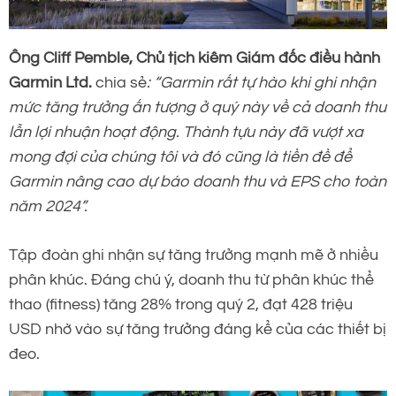
Ông Cliff Pemble, Chủ tịch kiêm Giám đốc điều hành
Garmin Ltd.
chia sẻ
: “Garmin rất tự hào khi ghi nhận
mức tăng trưởng ấn tượng ở quý này về cả doanh thu
lẫn lợi nhuận hoạt động. Thành tựu này đã vượt xa
mong đợi của chúng tôi và đó cũng là tiền đề để
Garmin nâng cao dự báo doanh thu và EPS cho toàn
năm 2024”.
Tập đoàn ghi nhận sự tăng trưởng mạnh mẽ ở nhiều
phân khúc. Đáng chú ý, doanh thu từ phân khúc thể
thao (fitness) tăng 28% trong quý 2, đạt 428 triệu
USD nhờ vào sự tăng trưởng đáng kể của các thiết bị
đeo.