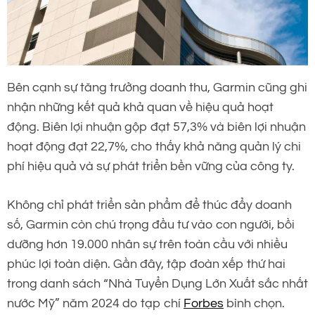
Bên cạnh sự tăng trưởng doanh thu, Garmin cũng ghi
nhận những kết quả khả quan về hiệu quả hoạt
động. Biên lợi nhuận gộp đạt 57,3% và biên lợi nhuận
hoạt động đạt 22,7%, cho thấy khả năng quản lý chi
phí hiệu quả và sự phát triển bền vững của công ty.
Không chỉ phát triển sản phẩm để thúc đẩy doanh
số, Garmin còn chú trọng đầu tư vào con người, bồi
dưỡng hơn 19.000 nhân sự trên toàn cầu với nhiều
phúc lợi toàn diện. Gần đây, tập đoàn xếp thứ hai
trong danh sách “Nhà Tuyển Dụng Lớn Xuất sắc nhất
nước Mỹ” năm 2024 do tạp chí
Forbes
bình chọn.