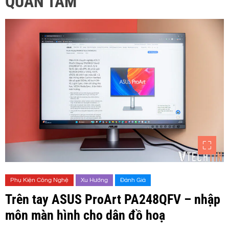
QUAN TÂM
Phụ Kiện Công Nghệ
Xu Hướng
Đánh Giá
Trên tay ASUS ProArt PA248QFV – nhập
môn màn hình cho dân đồ hoạ