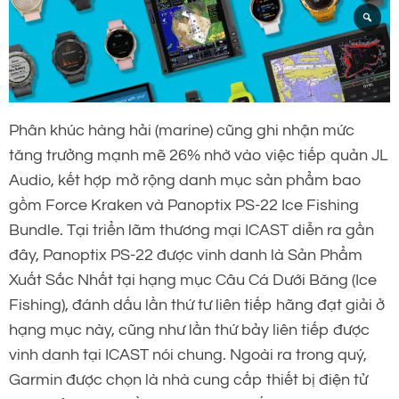
Phân khúc hàng hải (marine) cũng ghi nhận mức
tăng trưởng mạnh mẽ 26% nhờ vào việc tiếp quản JL
Audio, kết hợp mở rộng danh mục sản phẩm bao
gồm Force Kraken và Panoptix PS-22 Ice Fishing
Bundle. Tại triển lãm thương mại ICAST diễn ra gần
đây, Panoptix PS-22 được vinh danh là Sản Phẩm
Xuất Sắc Nhất tại hạng mục Câu Cá Dưới Băng (Ice
Fishing), đánh dấu lần thứ tư liên tiếp hãng đạt giải ở
hạng mục này, cũng như lần thứ bảy liên tiếp được
vinh danh tại ICAST nói chung. Ngoài ra trong quý,
Garmin được chọn là nhà cung cấp thiết bị điện tử