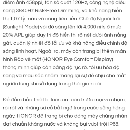
điểm ảnh 458ppi, tần số quét 120Hz, công nghệ điều
sáng 3840Hz Risk-Free Dimming, và khả năng hiển
thị 1,07 tỷ màu vô cùng tiên tiến. Chế độ Ngoài trời
(Sunlight Mode) với độ sáng lên tới 4.000 nits ở mức
20% APL giúp duy trì độ hiển thị rõ nét dưới ánh nắng
gắt, quản lý nhiệt độ tối ưu và khả năng điều chỉnh độ
sáng linh hoạt. Ngoài ra, máy còn trang bị thêm màn
hình Bảo vệ mắt (HONOR Eye Comfort Display)
thông minh giúp cân bằng độ rực rỡ, tối ưu hóa độ
sáng và màu sắc nhằm mang lại sự dễ chịu cho mắt
người dùng khi sử dụng trong thời gian dài.
Để đảm bảo thiết bị luôn an toàn trước mọi va chạm,
rơi rớt và những sự cố bất ngờ trong cuộc sống hàng
ngày, HONOR đã trang bị cho dòng máy chứng nhận
đạt chuẩn kháng nước và kháng bụi vượt trội IP68,