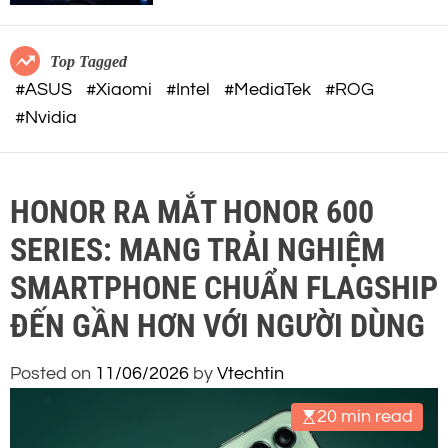
c
o
o
r
m
m
Top Tagged
o
#ASUS
#Xiaomi
#Intel
#MediaTek
#ROG
d
#Nvidia
e
HONOR RA MẮT HONOR 600
SERIES: MANG TRẢI NGHIỆM
SMARTPHONE CHUẨN FLAGSHIP
ĐẾN GẦN HƠN VỚI NGƯỜI DÙNG
Posted on
11/06/2026
by
Vtechtin
20 min read