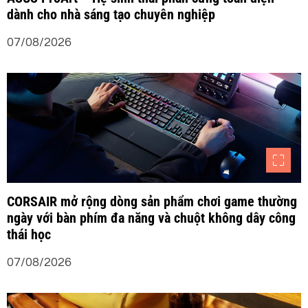
dành cho nhà sáng tạo chuyên nghiệp
à
07/08/2026
i
v
i
ế
t
CORSAIR mở rộng dòng sản phẩm chơi game thường
ngày với bàn phím đa năng và chuột không dây công
thái học
07/08/2026