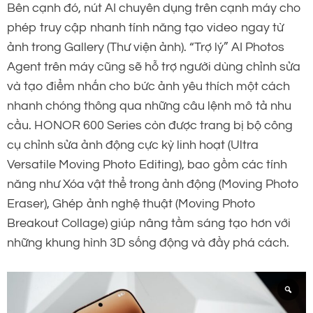
Bên cạnh đó, nút AI chuyên dụng trên cạnh máy cho
phép truy cập nhanh tính năng tạo video ngay từ
ảnh trong Gallery (Thư viện ảnh). “Trợ lý” AI Photos
Agent trên máy cũng sẽ hỗ trợ người dùng chỉnh sửa
và tạo điểm nhấn cho bức ảnh yêu thích một cách
nhanh chóng thông qua những câu lệnh mô tả nhu
cầu. HONOR 600 Series còn được trang bị bộ công
cụ chỉnh sửa ảnh động cực kỳ linh hoạt (Ultra
Versatile Moving Photo Editing), bao gồm các tính
năng như Xóa vật thể trong ảnh động (Moving Photo
Eraser), Ghép ảnh nghệ thuật (Moving Photo
Breakout Collage) giúp nâng tầm sáng tạo hơn với
những khung hình 3D sống động và đầy phá cách.