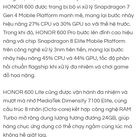
HONOR 600 được trang bị bộ vi xử lý Snapdragon 7
Gen 4 Mobile Platform mạnh mẽ, mang lại bước nhảy
hiệu năng 27% CPU và 30% GPU so với thế hệ trước.
Trong khi đó, HONOR 600 Pro bước lên đỉnh cao hiệu
năng với chip Snapdragon 8 Elite Mobile Platform
trên công nghệ xử lý 3nm tiên tiến, mang lại bước
nhảy hiệu năng 45% CPU và 44% GPU, tốc độ phản
hồi chuẩn flagship khi xử lý đa nhiệm và chơi game
đồ họa nặng.
HONOR 600 Lite cũng được vận hành đa nhiệm và
mượt mà nhờ MediaTek Dimensity 7100 Elite, cùng
cấu trúc 8 nhân (Octa-core) kết hợp công nghệ RAM
Turbo mở rộng dung lượng tương đương 24GB, giúp
hàng chục ứng dụng có thể chạy ngầm cùng lúc mà
không hề giật lag.