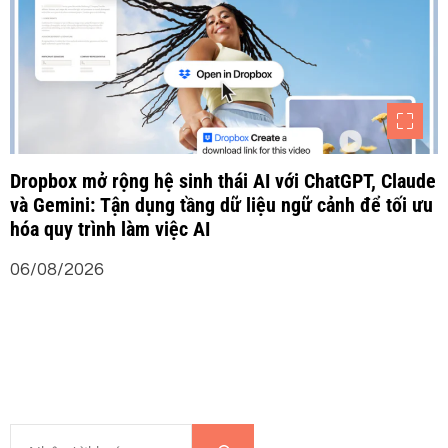
Dropbox mở rộng hệ sinh thái AI với ChatGPT, Claude
và Gemini: Tận dụng tầng dữ liệu ngữ cảnh để tối ưu
hóa quy trình làm việc AI
06/08/2026
T