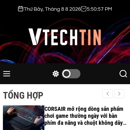
S
Thứ Bảy, Tháng 8 8 2026
5
:
50
:
58
PM
k
i
p
t
o
c
v
o
t
n
e
M
S
S
t
e
w
e
c
e
n
i
a
h
TỔNG HỢP
n
u
t
r
t
t
c
c
i
CORSAIR mở rộng dòng sản phẩm
h
h
c
chơi game thường ngày với bàn
n
o
phím đa năng và chuột không dây
.
l
công thái học