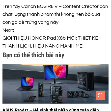
Đ
Trên tay Canon EOS R6 V – Content Creator cần
i
chất lượng thành phẩm thì không nên bỏ qua
ề
con gà đẻ trứng vàng này
Next:
u
GIỚI THIỆU HONOR Pad X8b MỚI: THIẾT KẾ
h
THANH LỊCH, HIỆU NĂNG MẠNH MẼ
Bạn có thể thích bài này
ư
ớ
n
g
b
ASUS ProArt – Hệ sinh thái phần cứng toàn diện