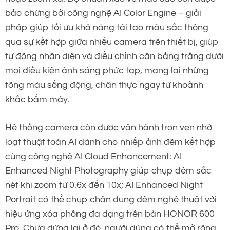
bảo chứng bởi công nghệ AI Color Engine – giải
pháp giúp tối ưu khả năng tái tạo màu sắc thông
qua sự kết hợp giữa nhiều camera trên thiết bị, giúp
tự động nhận diện và điều chỉnh cân bằng trắng dưới
mọi điều kiện ánh sáng phức tạp, mang lại những
tông màu sống động, chân thực ngay từ khoảnh
khắc bấm máy.
Hệ thống camera còn được vận hành trọn vẹn nhờ
loạt thuật toán AI dành cho nhiếp ảnh đêm kết hợp
cùng công nghệ AI Cloud Enhancement: AI
Enhanced Night Photography giúp chụp đêm sắc
nét khi zoom từ 0.6x đến 10x; AI Enhanced Night
Portrait có thể chụp chân dung đêm nghệ thuật với
hiệu ứng xóa phông đa dạng trên bản HONOR 600
Pro. Chưa dừng lại ở đó, người dùng có thể mở rộng