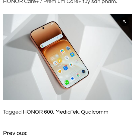
HONOR Care+ / Premium Care+ tùy sản phẩm.
Tagged
HONOR 600
,
MediaTek
,
Qualcomm
Previous: