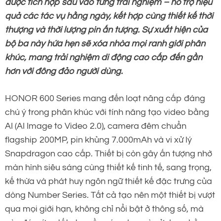
được tích hợp sâu vào từng trải nghiệm – hỗ trợ hiệu
quả các tác vụ hằng ngày, kết hợp cùng thiết kế thời
thượng và thời lượng pin ấn tượng. Sự xuất hiện của
bộ ba này hứa hẹn sẽ xóa nhòa mọi ranh giới phân
khúc, mang trải nghiệm di động cao cấp đến gần
hơn với đông đảo người dùng.
HONOR 600 Series mang đến loạt nâng cấp đáng
chú ý trong phân khúc với tính năng tạo video bằng
AI (AI Image to Video 2.0), camera đêm chuẩn
flagship 200MP, pin khủng 7.000mAh và vi xử lý
Snapdragon cao cấp. Thiết bị còn gây ấn tượng nhờ
màn hình siêu sáng cùng thiết kế tinh tế, sang trọng,
kế thừa và phát huy ngôn ngữ thiết kế đặc trưng của
dòng Number Series. Tất cả tạo nên một thiết bị vượt
qua mọi giới hạn, không chỉ nổi bật ở thông số, mà