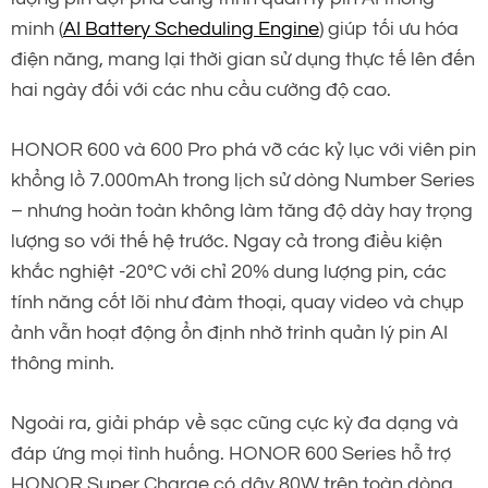
minh (
AI Battery Scheduling Engine
) giúp tối ưu hóa
điện năng, mang lại thời gian sử dụng thực tế lên đến
hai ngày đối với các nhu cầu cường độ cao.
HONOR 600 và 600 Pro phá vỡ các kỷ lục với viên pin
khổng lồ 7.000mAh trong lịch sử dòng Number Series
– nhưng hoàn toàn không làm tăng độ dày hay trọng
lượng so với thế hệ trước. Ngay cả trong điều kiện
khắc nghiệt -20°C với chỉ 20% dung lượng pin, các
tính năng cốt lõi như đàm thoại, quay video và chụp
ảnh vẫn hoạt động ổn định nhờ trình quản lý pin AI
thông minh.
Ngoài ra, giải pháp về sạc cũng cực kỳ đa dạng và
đáp ứng mọi tình huống. HONOR 600 Series hỗ trợ
HONOR Super Charge có dây 80W trên toàn dòng,