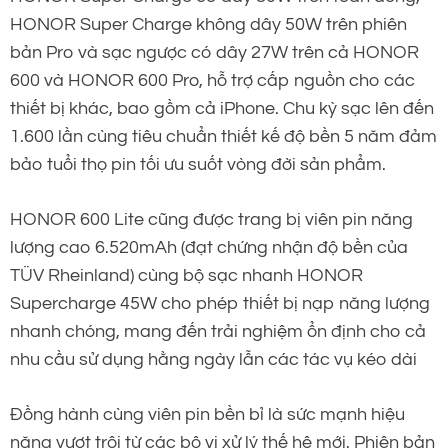
HONOR Super Charge không dây 50W trên phiên
bản Pro và sạc ngược có dây 27W trên cả HONOR
600 và HONOR 600 Pro, hỗ trợ cấp nguồn cho các
thiết bị khác, bao gồm cả iPhone. Chu kỳ sạc lên đến
1.600 lần cùng tiêu chuẩn thiết kế độ bền 5 năm đảm
bảo tuổi thọ pin tối ưu suốt vòng đời sản phẩm.
HONOR 600 Lite cũng được trang bị viên pin năng
lượng cao 6.520mAh (đạt chứng nhận độ bền của
TÜV Rheinland) cùng bộ sạc nhanh HONOR
Supercharge 45W cho phép thiết bị nạp năng lượng
nhanh chóng, mang đến trải nghiệm ổn định cho cả
nhu cầu sử dụng hằng ngày lẫn các tác vụ kéo dài
Đồng hành cùng viên pin bền bỉ là sức mạnh hiệu
năng vượt trội từ các bộ vi xử lý thế hệ mới. Phiên bản