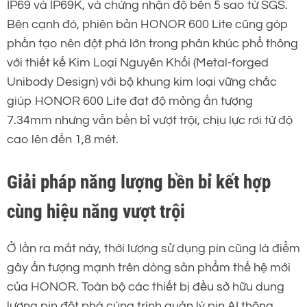
IP69 và IP69K, và chứng nhận độ bền 5 sao từ SGS.
Bên cạnh đó, phiên bản HONOR 600 Lite cũng góp
phần tạo nên đột phá lớn trong phân khúc phổ thông
với thiết kế Kim Loại Nguyên Khối (Metal-forged
Unibody Design) với bộ khung kim loại vững chắc
giúp HONOR 600 Lite đạt độ mỏng ấn tượng
7.34mm nhưng vẫn bền bỉ vượt trội, chịu lực rơi từ độ
cao lên đến 1,8 mét.
Giải pháp năng lượng bền bỉ kết hợp
cùng hiệu năng vượt trội
Ở lần ra mắt này, thời lượng sử dụng pin cũng là điểm
gây ấn tượng mạnh trên dòng sản phẩm thế hệ mới
của HONOR. Toàn bộ các thiết bị đều sở hữu dung
lượng pin đột phá cùng trình quản lý pin AI thông