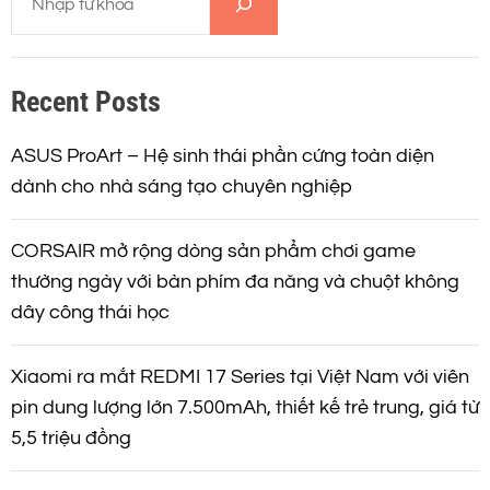
ì
m
k
Recent Posts
i
ế
m
ASUS ProArt – Hệ sinh thái phần cứng toàn diện
dành cho nhà sáng tạo chuyên nghiệp
CORSAIR mở rộng dòng sản phẩm chơi game
thường ngày với bàn phím đa năng và chuột không
dây công thái học
Xiaomi ra mắt REDMI 17 Series tại Việt Nam với viên
pin dung lượng lớn 7.500mAh, thiết kế trẻ trung, giá từ
5,5 triệu đồng