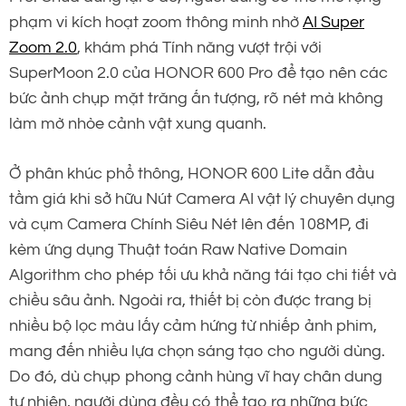
phạm vi kích hoạt zoom thông minh nhờ
AI Super
Zoom 2.0
, khám phá Tính năng vượt trội với
SuperMoon 2.0 của HONOR 600 Pro để tạo nên các
bức ảnh chụp mặt trăng ấn tượng, rõ nét mà không
làm mờ nhòe cảnh vật xung quanh.
Ở phân khúc phổ thông, HONOR 600 Lite dẫn đầu
tầm giá khi sở hữu Nút Camera AI vật lý chuyên dụng
và cụm Camera Chính Siêu Nét lên đến 108MP, đi
kèm ứng dụng Thuật toán Raw Native Domain
Algorithm cho phép tối ưu khả năng tái tạo chi tiết và
chiều sâu ảnh. Ngoài ra, thiết bị còn được trang bị
nhiều bộ lọc màu lấy cảm hứng từ nhiếp ảnh phim,
mang đến nhiều lựa chọn sáng tạo cho người dùng.
Do đó, dù chụp phong cảnh hùng vĩ hay chân dung
tự nhiên, người dùng đều có thể tạo ra những bức