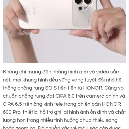
Không chỉ mang đến những hình ảnh và video sắc
nét, mọi khung hình đều vững vàng tuyệt đối nhờ hệ
thống chống rung SOIS tiên tiến từ HONOR. Cùng với
chuẩn chống rung đạt CIPA 6.0 trên camera chính và
CIPA 6.5 trên ống kính tele trong phiên bản HONOR
600 Pro, thiết bị hỗ trợ ghi lại hình ảnh ổn định và chất
lượng hơn trong nhiều tình huống chụp thiếu sáng
hoặc zoom xa. Độ chuẩn xác về màu sắc còn được