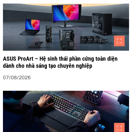
ớ
n
g
b
ASUS ProArt – Hệ sinh thái phần cứng toàn diện
dành cho nhà sáng tạo chuyên nghiệp
à
07/08/2026
i
v
i
ế