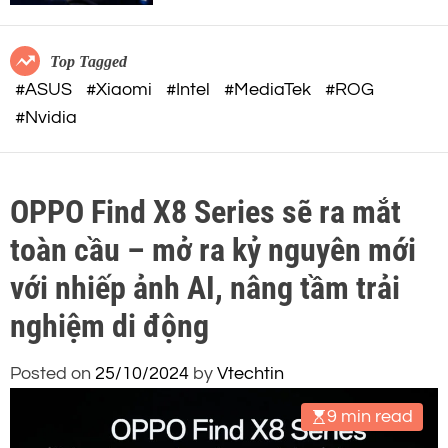
c
o
o
r
m
m
Top Tagged
o
#ASUS
#Xiaomi
#Intel
#MediaTek
#ROG
d
#Nvidia
e
OPPO Find X8 Series sẽ ra mắt
toàn cầu – mở ra kỷ nguyên mới
với nhiếp ảnh AI, nâng tầm trải
nghiệm di động
Posted on
25/10/2024
by
Vtechtin
9 min read