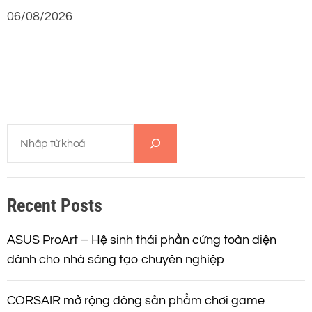
06/08/2026
T
ì
m
k
Recent Posts
i
ế
m
ASUS ProArt – Hệ sinh thái phần cứng toàn diện
dành cho nhà sáng tạo chuyên nghiệp
CORSAIR mở rộng dòng sản phẩm chơi game