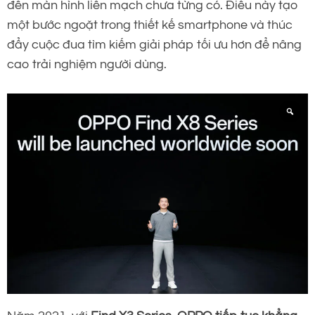
đến màn hình liền mạch chưa từng có. Điều này tạo
một bước ngoặt trong thiết kế smartphone và thúc
đẩy cuộc đua tìm kiếm giải pháp tối ưu hơn để nâng
cao trải nghiệm người dùng.