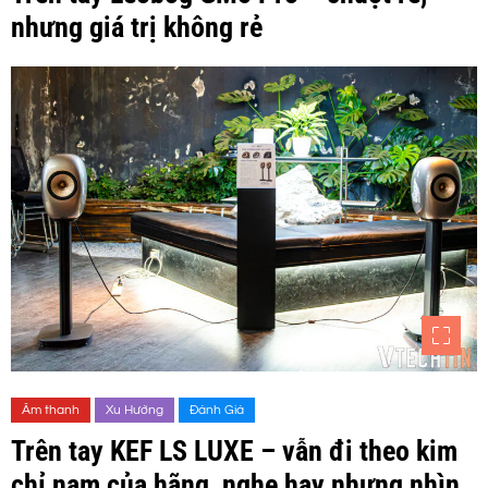
nhưng giá trị không rẻ
Âm thanh
Xu Hướng
Đánh Giá
Trên tay KEF LS LUXE – vẫn đi theo kim
chỉ nam của hãng, nghe hay nhưng nhìn