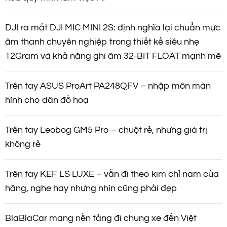
DJI ra mắt DJI MIC MINI 2S: định nghĩa lại chuẩn mực
âm thanh chuyên nghiệp trong thiết kế siêu nhẹ
12Gram và khả năng ghi âm 32-BIT FLOAT mạnh mẽ
Trên tay ASUS ProArt PA248QFV – nhập môn màn
hình cho dân đồ hoạ
Trên tay Leobog GM5 Pro – chuột rẻ, nhưng giá trị
không rẻ
Trên tay KEF LS LUXE – vẫn đi theo kim chỉ nam của
hãng, nghe hay nhưng nhìn cũng phải đẹp
BlaBlaCar mang nền tảng đi chung xe đến Việt