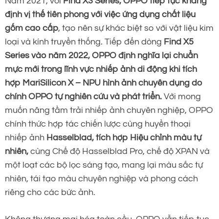
Năm 2021, với
Find X3 Series, OPPO tiếp tục khẳng
định vị thế tiên phong với việc ứng dụng chất liệu
gốm cao cấp
, tạo nên sự khác biệt so với vật liệu kim
loại và kính truyền thống. Tiếp đến dòng
Find X5
Series vào năm 2022, OPPO định nghĩa lại chuẩn
mực mới trong lĩnh vực nhiếp ảnh di động khi tích
hợp MariSilicon X – NPU hình ảnh chuyên dụng do
chính OPPO tự nghiên cứu và phát triển.
Với mong
muốn nâng tầm trải nhiếp ảnh chuyên nghiệp, OPPO
chính thức hợp tác chiến lược cùng huyền thoại
nhiếp ảnh
Hasselblad, tích hợp Hiệu chỉnh màu tự
nhiên,
cùng Chế độ Hasselblad Pro, chế độ XPAN và
một loạt các bộ lọc sáng tạo, mang lại màu sắc tự
nhiên, tái tạo màu chuyên nghiệp và phong cách
riêng cho các bức ảnh.