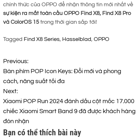
chính thức của OPPO để nhận thông tin mới nhất về
sự kiện ra mắt toàn cầu OPPO Find X8, Find X8 Pro
và ColorOS 15
trong thời gian sắp tới!
Tagged
Find X8 Series
,
Hasselblad
,
OPPO
Đ
Previous:
Bàn phím POP Icon Keys: Đổi mới và phong
i
cách, năng suất tối đa
ề
Next:
Xiaomi POP Run 2024 đánh dấu cột mốc 17.000
u
chiếc Xiaomi Smart Band 9 đã được khách hàng
h
đón nhận
Bạn có thể thích bài này
ư