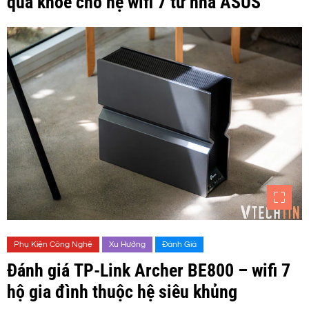
quá khoẻ cho hệ wifi 7 từ nhà ASUS
Phụ Kiện Công Nghệ
Xu Hướng
Đánh Giá
Đánh giá TP-Link Archer BE800 – wifi 7
hộ gia đình thuộc hệ siêu khủng