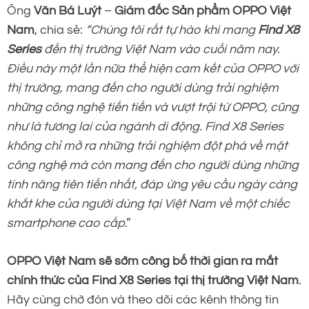
Ông
Văn Bá Luýt
–
Giám đốc Sản phẩm OPPO Việt
Nam
, chia sẻ:
“Chúng tôi rất tự hào khi mang
Find X8
Series
đến thị trường Việt Nam vào cuối năm nay.
Điều này một lần nữa thể hiện cam kết của OPPO với
thị trường, mang đến cho người dùng trải nghiệm
những công nghệ tiến tiến và vượt trội từ OPPO, cũng
như là tương lai của ngành di động. Find X8 Series
không chỉ mở ra những trải nghiệm đột phá về mặt
công nghệ mà còn mang đến cho người dùng những
tính năng tiên tiến nhất, đáp ứng yêu cầu ngày càng
khắt khe của người dùng tại Việt Nam về một chiếc
smartphone cao cấp
.”
OPPO Việt Nam sẽ sớm công bố thời gian ra mắt
chính thức của Find X8 Series tại thị trường Việt Nam
.
Hãy cùng chờ đón và theo dõi các kênh thông tin