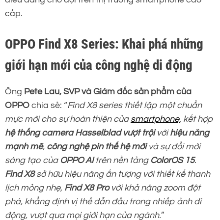
cấp.
OPPO Find X8 Series: Khai phá những
giới hạn mới của công nghệ di động
Ông
Pete Lau, SVP và Giám đốc sản phẩm của
OPPO
chia sẻ: “
Find X8 series thiết lập một chuẩn
mực mới cho sự hoàn thiện của
smartphone,
kết hợp
hệ thống camera Hasselblad vượt trội
với
hiệu năng
mạnh mẽ
,
công nghệ pin thế hệ mới
và sự đổi mới
sáng tạo của
OPPO AI
trên nền tảng
ColorOS 15
.
Find X8
sở hữu hiệu năng ấn tượng với thiết kế thanh
lịch mỏng nhẹ,
Find X8 Pro
với khả năng zoom đột
phá, khẳng định vị thế dẫn đầu trong nhiếp ảnh di
động, vượt qua mọi giới hạn của ngành.
”