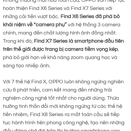
Không thương mại hóa toàn cầu, OPPO vẫn tiếp tục
hoàn thiện Find X6 Series và Find X7 Series với
những cải tiến vượt bậc.
Find X6 Series đã phá bỏ
khái niệm về “camera phụ”
với hệ thống 3 camera
chính, mang đến chất lượng hình ảnh đồng nhất.
Trong khi đó,
Find X7 Series là smartphone đầu tiên
trên thế giới được trang bị camera tiềm vọng kép
,
phá bỏ giới hạn về khả năng zoom quang học và
sáng tạo nhiếp ảnh.
Với 7 thế hệ Find X, OPPO luôn không ngừng nghiên
cứu & phát triển, cam kết mang đến những trải
nghiệm công nghệ tốt nhất cho người dùng. Thừa
hưởng tinh thần đổi mới không ngừng từ các thế hệ
tiền nhiệm, Find X8 Series ra mắt toàn cầu sẽ tiếp
tục hành trình tiên phong công nghệ, tạo nên những
điều đáng chờ đợi trên thị trường smartphone cao