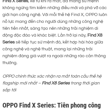
Find X Series
, kể từ khi ra mắt, đã mang sứ mệnh
không ngừng tìm kiếm những điều mới và phá vỡ các
giới hạn công nghệ. Với mỗi thế hệ Find X, OPPO luôn
nỗ lực mang đến cho người dùng những công nghệ
tiên tiến nhất, sáng tạo nên những trải nghiệm di
động độc đáo và khác biệt. Lần trở lại này,
Find X8
Series
sẽ tiếp tục sứ mệnh đó, kết hợp hài hòa giữa
công nghệ và nghệ thuật, mang lại những trải
nghiệm đáng giá vượt ra ngoài những rào cản thông
thường.
OPPO chính thức xác nhận ra mắt toàn cầu thế hệ
flagship mới nhất –
Find X8 Series
trong thời gian
sắp tới
OPPO Find X Series: Tiên phong công