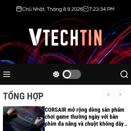
S
Chủ Nhật, Tháng 8 9 2026
7
:
23
:
35
PM
k
i
p
t
o
c
v
o
t
n
e
M
S
S
t
e
w
e
c
e
n
i
a
h
TỔNG HỢP
n
u
t
r
t
t
c
c
i
CORSAIR mở rộng dòng sản phẩm
h
h
c
chơi game thường ngày với bàn
n
o
phím đa năng và chuột không dây
.
l
công thái học