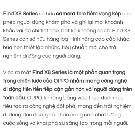
Find X8 Series
sở hữu
camera
tele tiềm vọng kép
cho
phép người dùng khám phá và ghi lại mọi khoảnh
khắc với độ chi tiết cao, bất kể khoảng cách. Find X8
Series còn sở hữu hàng loạt tính năng cao cấp khác,
hứa hẹn thiết lập những tiêu chuẩn mới cho trải
nghiệm di động của người dùng.
Việc ra mắt
Find X8 Series là một phần quan trọng
trong chiến lược của OPPO nhằm mang công nghệ
di động tiên tiến tiếp cận gần hơn
với người dùng trên
toàn cầu
. OPPO tin rằng bằng việc theo đuổi mục
tiêu tạo ra công nghệ đột phá, mang đến trải nghiệm
di động độc đáo, góp phần nâng cao chất lượng
cuộc sống và khai phá sự sáng tạo trong mỗi người.