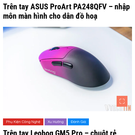
Trên tay ASUS ProArt PA248QFV – nhập
môn màn hình cho dân đồ hoạ
Phụ Kiện Công Nghệ
Xu Hướng
Đánh Giá
Trên tay Leobog GM5 Pro – chuột rẻ,