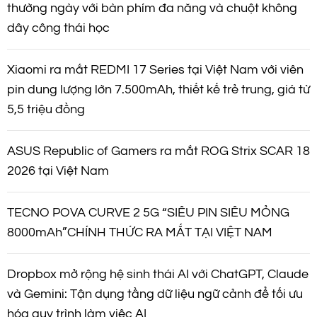
thường ngày với bàn phím đa năng và chuột không
dây công thái học
Xiaomi ra mắt REDMI 17 Series tại Việt Nam với viên
pin dung lượng lớn 7.500mAh, thiết kế trẻ trung, giá từ
5,5 triệu đồng
ASUS Republic of Gamers ra mắt ROG Strix SCAR 18
2026 tại Việt Nam
TECNO POVA CURVE 2 5G “SIÊU PIN SIÊU MỎNG
8000mAh”CHÍNH THỨC RA MẮT TẠI VIỆT NAM
Dropbox mở rộng hệ sinh thái AI với ChatGPT, Claude
và Gemini: Tận dụng tầng dữ liệu ngữ cảnh để tối ưu
hóa quy trình làm việc AI