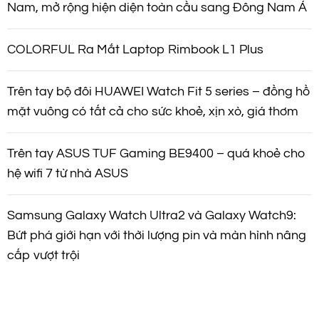
Nam, mở rộng hiện diện toàn cầu sang Đông Nam Á
COLORFUL Ra Mắt Laptop Rimbook L1 Plus
Trên tay bộ đôi HUAWEI Watch Fit 5 series – đồng hồ
mặt vuông có tất cả cho sức khoẻ, xịn xò, giá thơm
Trên tay ASUS TUF Gaming BE9400 – quá khoẻ cho
hệ wifi 7 từ nhà ASUS
Samsung Galaxy Watch Ultra2 và Galaxy Watch9:
Bứt phá giới hạn với thời lượng pin và màn hình nâng
cấp vượt trội