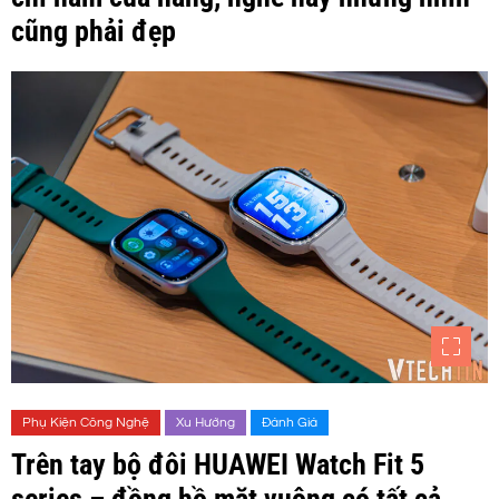
cũng phải đẹp
Phụ Kiện Công Nghệ
Xu Hướng
Đánh Giá
Trên tay bộ đôi HUAWEI Watch Fit 5
series – đồng hồ mặt vuông có tất cả