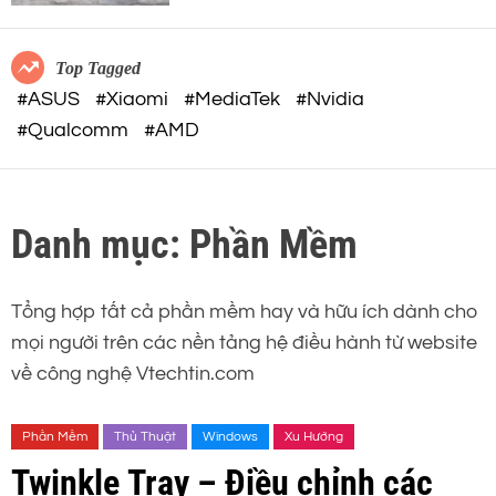
c
o
32-BIT FLOAT mạnh mẽ
o
r
m
m
Top Tagged
o
#ASUS
#Xiaomi
#MediaTek
#Nvidia
d
#Qualcomm
#AMD
e
Danh mục:
Phần Mềm
Tổng hợp tất cả phần mềm hay và hữu ích dành cho
mọi người trên các nền tảng hệ điều hành từ website
về công nghệ Vtechtin.com
Phần Mềm
Thủ Thuật
Windows
Xu Hướng
Twinkle Tray – Điều chỉnh các