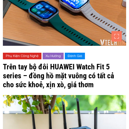
Phụ Kiện Công Nghệ
Xu Hướng
Đánh Giá
Trên tay bộ đôi HUAWEI Watch Fit 5
series – đồng hồ mặt vuông có tất cả
cho sức khoẻ, xịn xò, giá thơm