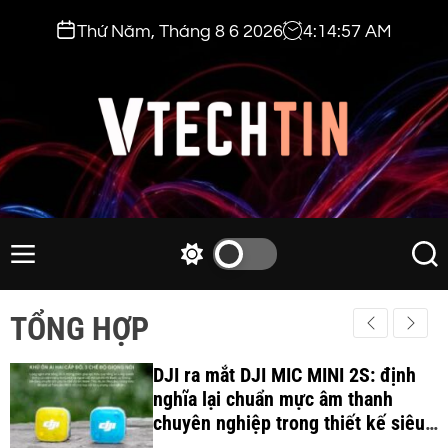
S
Thứ Năm, Tháng 8 6 2026
4
:
14
:
59
AM
k
i
p
t
o
c
v
o
t
n
e
M
S
S
t
e
w
e
c
e
n
i
a
h
TỔNG HỢP
n
u
t
r
t
t
c
c
i
DJI ra mắt DJI MIC MINI 2S: định
h
h
c
nghĩa lại chuẩn mực âm thanh
n
o
chuyên nghiệp trong thiết kế siêu
.
l
nhẹ 12Gram và khả năng ghi âm