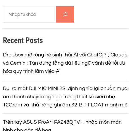
â
T
n
ì
m
t
k
Recent Posts
i
r
ế
m
Dropbox mở rộng hệ sinh thái AI với ChatGPT, Claude
a
và Gemini: Tận dụng tầng dữ liệu ngữ cảnh để tối ưu
hóa quy trình làm việc AI
n
g
DJI ra mắt DJI MIC MINI 2S: định nghĩa lại chuẩn mực
âm thanh chuyên nghiệp trong thiết kế siêu nhẹ
b
12Gram và khả năng ghi âm 32-BIT FLOAT mạnh mẽ
à
Trên tay ASUS ProArt PA248QFV – nhập môn màn
i
hình cho dân đồ hoạ