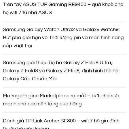
Trên tay ASUS TUF Gaming BE9400 – quá khoẻ cho
hệ wifi 7 từ nhà ASUS
Samsung Galaxy Watch Ultra2 và Galaxy Watch9:
Bứt phá giới hạn với thời lượng pin và màn hình nâng
cấp vượt trội
Samsung giới thiệu bộ ba Galaxy Z Fold8 Ultra,
Galaxy Z Fold8 và Galaxy Z Flip8, định hình thế hệ
Galaxy Gập Chuẩn Mới
ManageEngine Marketplace ra mắt – bứt phá sức
mạnh cho các nền tảng của hãng
Đánh giá TP-Link Archer BE800 – wifi 7 hộ gia đình
thuộc hệ siêu khủng