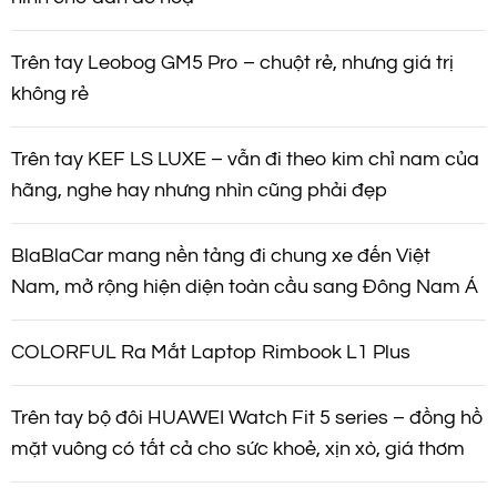
v
Trên tay Leobog GM5 Pro – chuột rẻ, nhưng giá trị
i
không rẻ
ế
Trên tay KEF LS LUXE – vẫn đi theo kim chỉ nam của
hãng, nghe hay nhưng nhìn cũng phải đẹp
t
BlaBlaCar mang nền tảng đi chung xe đến Việt
Nam, mở rộng hiện diện toàn cầu sang Đông Nam Á
COLORFUL Ra Mắt Laptop Rimbook L1 Plus
Trên tay bộ đôi HUAWEI Watch Fit 5 series – đồng hồ
mặt vuông có tất cả cho sức khoẻ, xịn xò, giá thơm