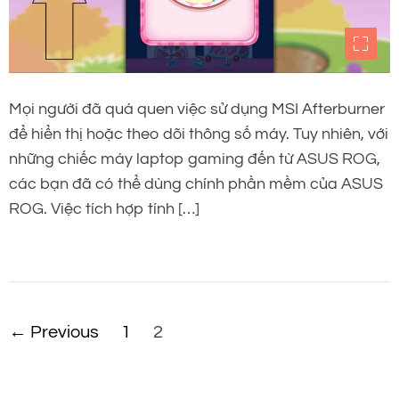
Mọi người đã quá quen việc sử dụng MSI Afterburner
để hiển thị hoặc theo dõi thông số máy. Tuy nhiên, với
những chiếc máy laptop gaming đến từ ASUS ROG,
các bạn đã có thể dùng chính phần mềm của ASUS
ROG. Việc tích hợp tính […]
P
←
Previous
1
2
h