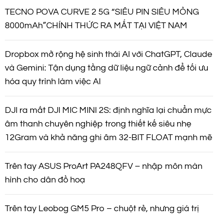
TECNO POVA CURVE 2 5G “SIÊU PIN SIÊU MỎNG
8000mAh”CHÍNH THỨC RA MẮT TẠI VIỆT NAM
Dropbox mở rộng hệ sinh thái AI với ChatGPT, Claude
và Gemini: Tận dụng tầng dữ liệu ngữ cảnh để tối ưu
hóa quy trình làm việc AI
DJI ra mắt DJI MIC MINI 2S: định nghĩa lại chuẩn mực
âm thanh chuyên nghiệp trong thiết kế siêu nhẹ
12Gram và khả năng ghi âm 32-BIT FLOAT mạnh mẽ
Trên tay ASUS ProArt PA248QFV – nhập môn màn
hình cho dân đồ hoạ
Trên tay Leobog GM5 Pro – chuột rẻ, nhưng giá trị