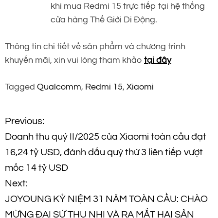
khi mua Redmi 15 trực tiếp tại hệ thống
cửa hàng Thế Giới Di Động.
Thông tin chi tiết về sản phẩm và chương trình
khuyến mãi, xin vui lòng tham khảo
tại đây
Tagged
Qualcomm
,
Redmi 15
,
Xiaomi
Đ
Previous:
Doanh thu quý II/2025 của Xiaomi toàn cầu đạt
i
16,24 tỷ USD, đánh dấu quý thứ 3 liên tiếp vượt
ề
mốc 14 tỷ USD
Next:
u
JOYOUNG KỶ NIỆM 31 NĂM TOÀN CẦU: CHÀO
h
MỪNG ĐẠI SỨ THU NHI VÀ RA MẮT HAI SẢN