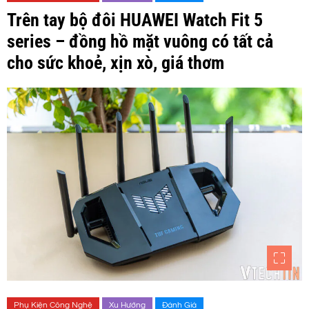
Trên tay bộ đôi HUAWEI Watch Fit 5
series – đồng hồ mặt vuông có tất cả
cho sức khoẻ, xịn xò, giá thơm
Phụ Kiện Công Nghệ
Xu Hướng
Đánh Giá