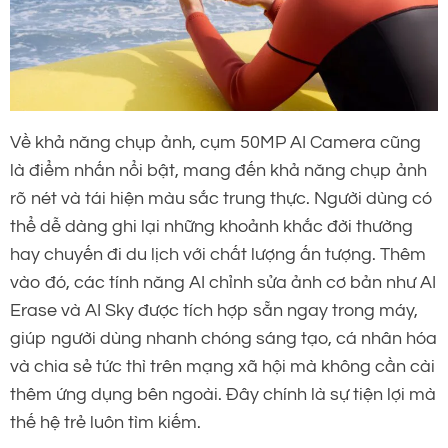
Về khả năng chụp ảnh, cụm 50MP AI Camera cũng
là điểm nhấn nổi bật, mang đến khả năng chụp ảnh
rõ nét và tái hiện màu sắc trung thực. Người dùng có
thể dễ dàng ghi lại những khoảnh khắc đời thường
hay chuyến đi du lịch với chất lượng ấn tượng. Thêm
vào đó, các tính năng AI chỉnh sửa ảnh cơ bản như AI
Erase và AI Sky được tích hợp sẵn ngay trong máy,
giúp người dùng nhanh chóng sáng tạo, cá nhân hóa
và chia sẻ tức thì trên mạng xã hội mà không cần cài
thêm ứng dụng bên ngoài. Đây chính là sự tiện lợi mà
thế hệ trẻ luôn tìm kiếm.