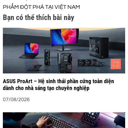
PHẨM ĐỘT PHÁ TẠI VIỆT NAM
ư
Bạn có thể thích bài này
ớ
n
g
b
à
ASUS ProArt – Hệ sinh thái phần cứng toàn diện
dành cho nhà sáng tạo chuyên nghiệp
i
07/08/2026
v
i