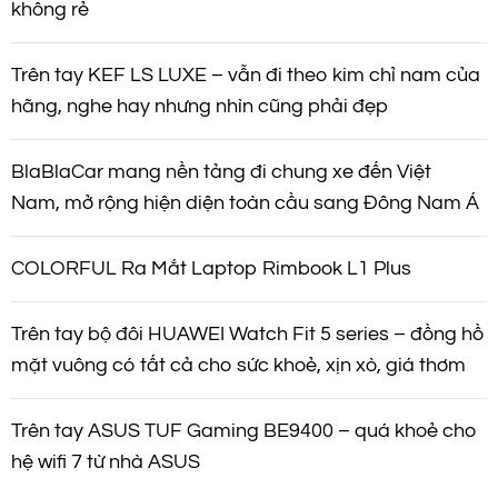
không rẻ
Trên tay KEF LS LUXE – vẫn đi theo kim chỉ nam của
hãng, nghe hay nhưng nhìn cũng phải đẹp
BlaBlaCar mang nền tảng đi chung xe đến Việt
Nam, mở rộng hiện diện toàn cầu sang Đông Nam Á
COLORFUL Ra Mắt Laptop Rimbook L1 Plus
Trên tay bộ đôi HUAWEI Watch Fit 5 series – đồng hồ
mặt vuông có tất cả cho sức khoẻ, xịn xò, giá thơm
Trên tay ASUS TUF Gaming BE9400 – quá khoẻ cho
hệ wifi 7 từ nhà ASUS