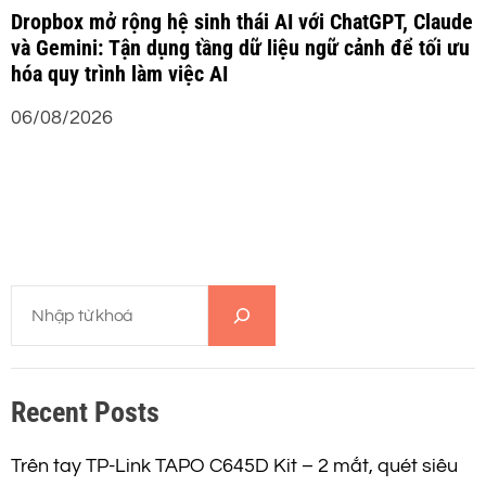
Dropbox mở rộng hệ sinh thái AI với ChatGPT, Claude
và Gemini: Tận dụng tầng dữ liệu ngữ cảnh để tối ưu
hóa quy trình làm việc AI
06/08/2026
T
ì
m
k
Recent Posts
i
ế
m
Trên tay TP-Link TAPO C645D Kit – 2 mắt, quét siêu