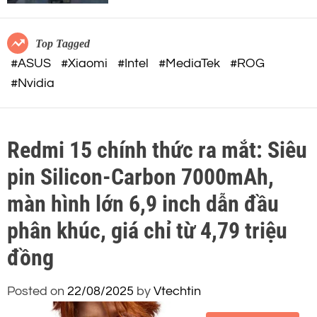
c
o
o
r
m
m
Top Tagged
o
#ASUS
#Xiaomi
#Intel
#MediaTek
#ROG
d
#Nvidia
e
Redmi 15 chính thức ra mắt: Siêu
pin Silicon-Carbon 7000mAh,
màn hình lớn 6,9 inch dẫn đầu
phân khúc, giá chỉ từ 4,79 triệu
đồng
Posted on
22/08/2025
by
Vtechtin