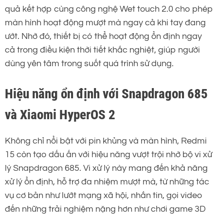
quả kết hợp cùng công nghệ Wet touch 2.0 cho phép
màn hình hoạt động mượt mà ngay cả khi tay đang
ướt. Nhờ đó, thiết bị có thể hoạt động ổn định ngay
cả trong điều kiện thời tiết khắc nghiệt, giúp người
dùng yên tâm trong suốt quá trình sử dụng.
Hiệu năng ổn định với Snapdragon 685
và Xiaomi HyperOS 2
Không chỉ nổi bật với pin khủng và màn hình, Redmi
15 còn tạo dấu ấn với hiệu năng vượt trội nhờ bộ vi xử
lý Snapdragon 685. Vi xử lý này mang đến khả năng
xử lý ổn định, hỗ trợ đa nhiệm mượt mà, từ những tác
vụ cơ bản như lướt mạng xã hội, nhắn tin, gọi video
đến những trải nghiệm nặng hơn như chơi game 3D