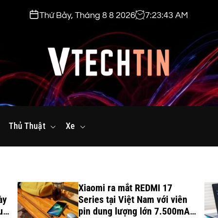
Thứ Bảy, Tháng 8 8 2026
7
:
23
:
44
AM
v
t
Thủ Thuật
e
Xe
c
h
t
i
Xiaomi ra mắt REDMI 17
n
ày
Series tại Việt Nam với viên
.
uột
pin dung lượng lớn 7.500mAh,