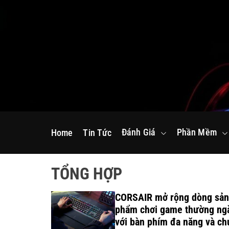
S
k
i
p
t
o
c
o
n
Đánh Giá
Phần Mềm
Home
Tin Tức
t
e
n
TỔNG HỢP
t
inh thái
CORSAIR mở rộng dòng sản
n dành cho
phẩm chơi game thường ng
n nghiệp
với bàn phím đa năng và ch