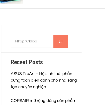
o
r
m
o
d
e
T
ì
m
k
Recent Posts
i
ế
m
ASUS ProArt – Hệ sinh thái phần
cứng toàn diện dành cho nhà sáng
tạo chuyên nghiệp
CORSAIR mở rộng dòng sản phẩm