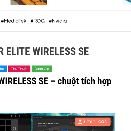
c
thiết kế trẻ trung, giá từ 5,5
triệu đồng
o
m
#MediaTek
#ROG
#Nvidia
 ELITE WIRELESS SE
ghệ
Thủ Thuật
Đánh Giá
IRELESS SE – chuột tích hợp
3 min read