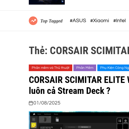
không dây công thái học
#ASUS
#Xiaomi
#Intel
Top Tagged
Thẻ:
CORSAIR SCIMITAR
Phần mềm và Thủ thuật
Phần Mềm
Phụ Kiện Công N
CORSAIR SCIMITAR ELITE W
luôn cả Stream Deck ?
01/08/2025