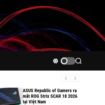
S
S
w
e
i
a
t
r
c
c
h
h
ASUS Republic of Gamers ra
c
mắt ROG Strix SCAR 18 2026
o
tại Việt Nam
l