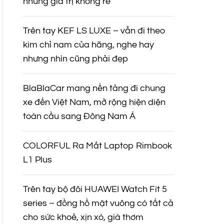
nhưng giá trị không rẻ
Trên tay KEF LS LUXE – vẫn đi theo
kim chỉ nam của hãng, nghe hay
nhưng nhìn cũng phải đẹp
BlaBlaCar mang nền tảng đi chung
xe đến Việt Nam, mở rộng hiện diện
toàn cầu sang Đông Nam Á
COLORFUL Ra Mắt Laptop Rimbook
L1 Plus
Trên tay bộ đôi HUAWEI Watch Fit 5
series – đồng hồ mặt vuông có tất cả
cho sức khoẻ, xịn xò, giá thơm