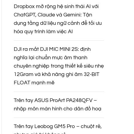
Dropbox mở rộng hệ sinh thái AI với
ChatGPT, Claude và Gemini: Tận
dụng tầng dữ liệu ngữ cảnh để tối ưu
hóa quy trình làm việc AI
DJI ra mắt DJI MIC MINI 2S: định
nghĩa lại chuẩn mực âm thanh
chuyên nghiệp trong thiết kế siêu nhẹ
12Gram và khả năng ghi âm 32-BIT
FLOAT mạnh mẽ
Trên tay ASUS ProArt PA248QFV –
nhập môn màn hình cho dân đồ hoạ
Trên tay Leobog GM5 Pro – chuột rẻ,