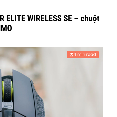
R ELITE WIRELESS SE – chuột
 MMO
4 min read