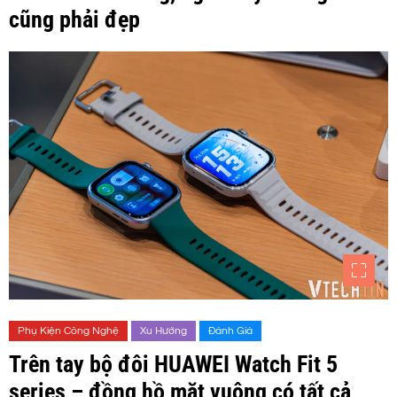
cũng phải đẹp
Phụ Kiện Công Nghệ
Xu Hướng
Đánh Giá
Trên tay bộ đôi HUAWEI Watch Fit 5
series – đồng hồ mặt vuông có tất cả