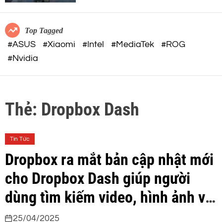
c
o
o
r
m
m
Top Tagged
o
#ASUS
#Xiaomi
#Intel
#MediaTek
#ROG
d
#Nvidia
e
Thẻ:
Dropbox Dash
Tin Tức
Dropbox ra mắt bản cập nhật mới
cho Dropbox Dash giúp người
dùng tìm kiếm video, hình ảnh và
tạo nội dung nhanh chóng
25/04/2025