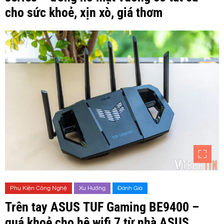
cho sức khoẻ, xịn xò, giá thơm
Phụ Kiện Công Nghệ
Xu Hướng
Đánh Giá
Trên tay ASUS TUF Gaming BE9400 –
quá khoẻ cho hệ wifi 7 từ nhà ASUS