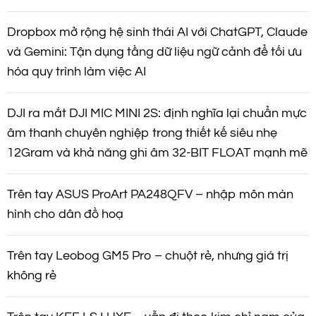
Dropbox mở rộng hệ sinh thái AI với ChatGPT, Claude
và Gemini: Tận dụng tầng dữ liệu ngữ cảnh để tối ưu
hóa quy trình làm việc AI
DJI ra mắt DJI MIC MINI 2S: định nghĩa lại chuẩn mực
âm thanh chuyên nghiệp trong thiết kế siêu nhẹ
12Gram và khả năng ghi âm 32-BIT FLOAT mạnh mẽ
Trên tay ASUS ProArt PA248QFV – nhập môn màn
hình cho dân đồ hoạ
Trên tay Leobog GM5 Pro – chuột rẻ, nhưng giá trị
không rẻ