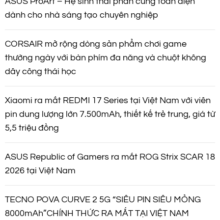
ASUS ProArt – Hệ sinh thái phần cứng toàn diện
dành cho nhà sáng tạo chuyên nghiệp
CORSAIR mở rộng dòng sản phẩm chơi game
thường ngày với bàn phím đa năng và chuột không
dây công thái học
Xiaomi ra mắt REDMI 17 Series tại Việt Nam với viên
pin dung lượng lớn 7.500mAh, thiết kế trẻ trung, giá từ
5,5 triệu đồng
ASUS Republic of Gamers ra mắt ROG Strix SCAR 18
2026 tại Việt Nam
TECNO POVA CURVE 2 5G “SIÊU PIN SIÊU MỎNG
8000mAh”CHÍNH THỨC RA MẮT TẠI VIỆT NAM