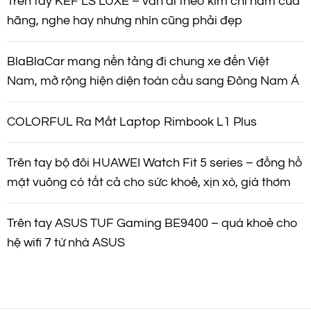
Trên tay KEF LS LUXE – vẫn đi theo kim chỉ nam của
hãng, nghe hay nhưng nhìn cũng phải đẹp
BlaBlaCar mang nền tảng đi chung xe đến Việt
Nam, mở rộng hiện diện toàn cầu sang Đông Nam Á
COLORFUL Ra Mắt Laptop Rimbook L1 Plus
Trên tay bộ đôi HUAWEI Watch Fit 5 series – đồng hồ
mặt vuông có tất cả cho sức khoẻ, xịn xò, giá thơm
Trên tay ASUS TUF Gaming BE9400 – quá khoẻ cho
hệ wifi 7 từ nhà ASUS