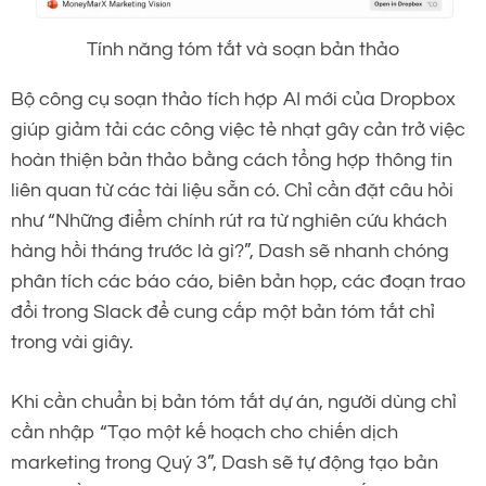
Tính năng tóm tắt và soạn bản thảo
Bộ công cụ soạn thảo tích hợp AI mới của Dropbox
giúp giảm tải các công việc tẻ nhạt gây cản trở việc
hoàn thiện bản thảo bằng cách tổng hợp thông tin
liên quan từ các tài liệu sẵn có. Chỉ cần đặt câu hỏi
như “Những điểm chính rút ra từ nghiên cứu khách
hàng hồi tháng trước là gì?”, Dash sẽ nhanh chóng
phân tích các báo cáo, biên bản họp, các đoạn trao
đổi trong Slack để cung cấp một bản tóm tắt chỉ
trong vài giây.
Khi cần chuẩn bị bản tóm tắt dự án, người dùng chỉ
cần nhập “Tạo một kế hoạch cho chiến dịch
marketing trong Quý 3”, Dash sẽ tự động tạo bản