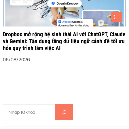
Dropbox mở rộng hệ sinh thái AI với ChatGPT, Claude
và Gemini: Tận dụng tầng dữ liệu ngữ cảnh để tối ưu
hóa quy trình làm việc AI
06/08/2026
T
ì
m
k