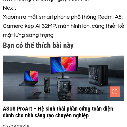
ề
Next:
Xiaomi ra mắt smartphone phổ thông Redmi A5:
u
Camera kép AI 32MP, màn hình lớn, cùng thiết kế
h
mặt lưng sang trọng
Bạn có thể thích bài này
ư
ớ
n
g
b
ASUS ProArt – Hệ sinh thái phần cứng toàn diện
dành cho nhà sáng tạo chuyên nghiệp
à
07/08/2026