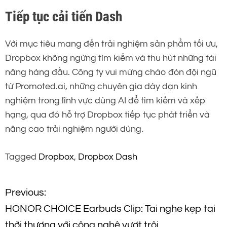
Tiếp tục cải tiến Dash
Với mục tiêu mang đến trải nghiệm sản phẩm tối ưu,
Dropbox không ngừng tìm kiếm và thu hút những tài
năng hàng đầu. Công ty vui mừng chào đón đội ngũ
từ Promoted.ai, những chuyên gia dày dạn kinh
nghiệm trong lĩnh vực dùng AI để tìm kiếm và xếp
hạng, qua đó hỗ trợ Dropbox tiếp tục phát triển và
nâng cao trải nghiệm người dùng.
Tagged
Dropbox
,
Dropbox Dash
Đ
Previous:
HONOR CHOICE Earbuds Clip: Tai nghe kẹp tai
i
thời thượng với công nghệ vượt trội