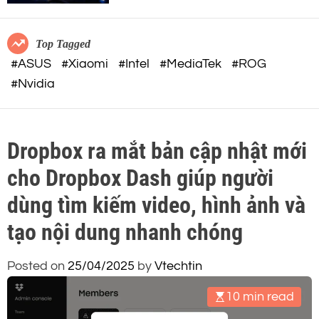
c
o
o
r
m
m
Top Tagged
o
#ASUS
#Xiaomi
#Intel
#MediaTek
#ROG
d
#Nvidia
e
Dropbox ra mắt bản cập nhật mới
cho Dropbox Dash giúp người
dùng tìm kiếm video, hình ảnh và
tạo nội dung nhanh chóng
Posted on
25/04/2025
by
Vtechtin
10 min read