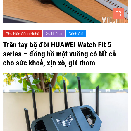
Phụ Kiện Công Nghệ
Xu Hướng
Đánh Giá
Trên tay bộ đôi HUAWEI Watch Fit 5
series – đồng hồ mặt vuông có tất cả
cho sức khoẻ, xịn xò, giá thơm