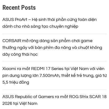
Recent Posts
i
ế
m
ASUS ProArt – Hệ sinh thái phần cứng toàn diện
dành cho nhà sáng tạo chuyên nghiệp
CORSAIR mở rộng dòng sản phẩm chơi game
thường ngày với bàn phím đa năng và chuột không
dây công thái học
Xiaomi ra mắt REDMI 17 Series tại Việt Nam với viên
pin dung lượng lớn 7.500mAh, thiết kế trẻ trung, giá từ
5,5 triệu đồng
ASUS Republic of Gamers ra mắt ROG Strix SCAR 18
2026 tại Việt Nam