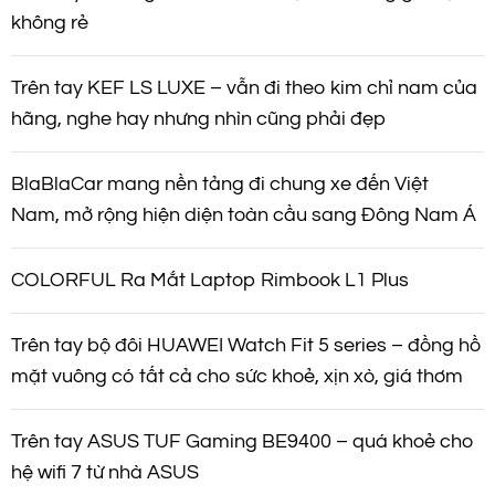
không rẻ
Trên tay KEF LS LUXE – vẫn đi theo kim chỉ nam của
hãng, nghe hay nhưng nhìn cũng phải đẹp
BlaBlaCar mang nền tảng đi chung xe đến Việt
Nam, mở rộng hiện diện toàn cầu sang Đông Nam Á
COLORFUL Ra Mắt Laptop Rimbook L1 Plus
Trên tay bộ đôi HUAWEI Watch Fit 5 series – đồng hồ
mặt vuông có tất cả cho sức khoẻ, xịn xò, giá thơm
Trên tay ASUS TUF Gaming BE9400 – quá khoẻ cho
hệ wifi 7 từ nhà ASUS