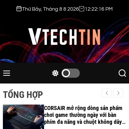
S
Thứ Bảy, Tháng 8 8 2026
12
:
22
:
17
PM
k
i
p
t
o
c
v
o
t
n
e
M
S
S
t
e
w
e
c
e
n
i
a
h
TỔNG HỢP
n
u
t
r
t
t
c
c
i
CORSAIR mở rộng dòng sản phẩm
h
h
c
chơi game thường ngày với bàn
n
o
phím đa năng và chuột không dây
.
l
công thái học