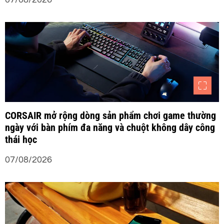
i
v
i
ế
t
CORSAIR mở rộng dòng sản phẩm chơi game thường
ngày với bàn phím đa năng và chuột không dây công
thái học
07/08/2026