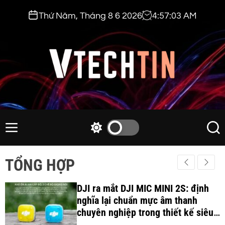
S
Thứ Năm, Tháng 8 6 2026
4
:
57
:
04
AM
k
i
p
t
o
c
v
o
t
n
e
M
S
S
t
e
w
e
c
e
n
i
a
h
TỔNG HỢP
n
u
t
r
t
t
c
c
i
DJI ra mắt DJI MIC MINI 2S: định
h
h
c
nghĩa lại chuẩn mực âm thanh
n
o
chuyên nghiệp trong thiết kế siêu
.
l
nhẹ 12Gram và khả năng ghi âm