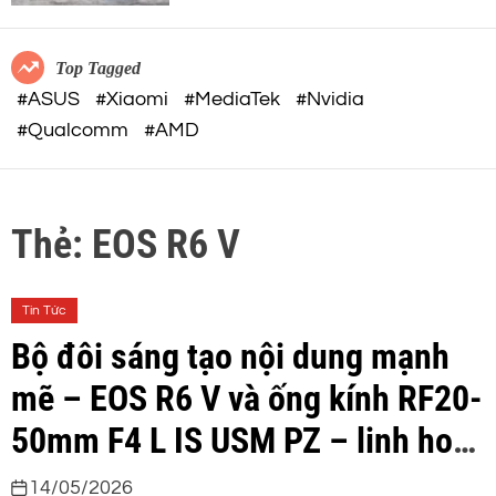
c
o
32-BIT FLOAT mạnh mẽ
o
r
m
m
Top Tagged
o
#ASUS
#Xiaomi
#MediaTek
#Nvidia
d
#Qualcomm
#AMD
e
Thẻ:
EOS R6 V
Tin Tức
Bộ đôi sáng tạo nội dung mạnh
mẽ – EOS R6 V và ống kính RF20-
50mm F4 L IS USM PZ – linh hoạt
cho mọi hành trình kể chuyện
14/05/2026