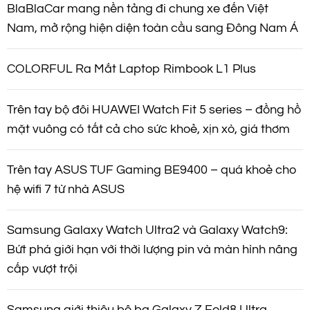
BlaBlaCar mang nền tảng đi chung xe đến Việt
Nam, mở rộng hiện diện toàn cầu sang Đông Nam Á
COLORFUL Ra Mắt Laptop Rimbook L1 Plus
Trên tay bộ đôi HUAWEI Watch Fit 5 series – đồng hồ
mặt vuông có tất cả cho sức khoẻ, xịn xò, giá thơm
Trên tay ASUS TUF Gaming BE9400 – quá khoẻ cho
hệ wifi 7 từ nhà ASUS
Samsung Galaxy Watch Ultra2 và Galaxy Watch9:
Bứt phá giới hạn với thời lượng pin và màn hình nâng
cấp vượt trội
Samsung giới thiệu bộ ba Galaxy Z Fold8 Ultra,