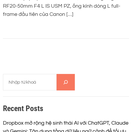
RF20-50mm F4 L IS USM PZ, ống kính dòng L full-
frame đầu tiên của Canon […]
T
ì
m
k
Recent Posts
i
ế
m
Dropbox mở rộng hệ sinh thái AI với ChatGPT, Claude
và Gemini: Tận dụng tầng dữ liệu ngữ cảnh để tối ưu