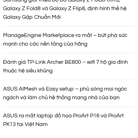
Galaxy Z Fold8 và Galaxy Z Flip8, định hình thế hệ
Galaxy Gập Chuẩn Mới
ManageEngine Marketplace ra mắt – bứt phá sức
mạnh cho các nền tảng của hãng
Đánh giá TP-Link Archer BE800 – wifi 7 hộ gia đình
thuộc hệ siêu khủng
ASUS AIMesh và Easy setup – phủ sóng mọi ngóc
ngách và làm chủ hệ thống mạng nhà của bạn
ASUS ra mắt laptop đồ họa ProArt P16 và ProArt
PX13 tại Việt Nam