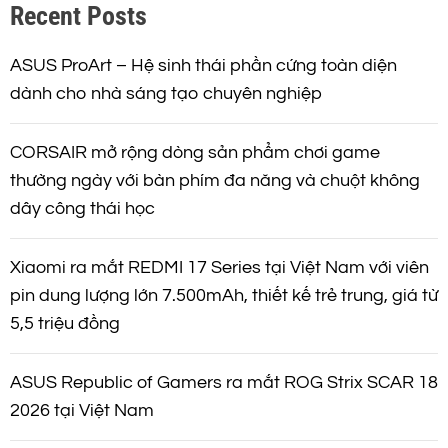
Recent Posts
i
ế
m
ASUS ProArt – Hệ sinh thái phần cứng toàn diện
dành cho nhà sáng tạo chuyên nghiệp
CORSAIR mở rộng dòng sản phẩm chơi game
thường ngày với bàn phím đa năng và chuột không
dây công thái học
Xiaomi ra mắt REDMI 17 Series tại Việt Nam với viên
pin dung lượng lớn 7.500mAh, thiết kế trẻ trung, giá từ
5,5 triệu đồng
ASUS Republic of Gamers ra mắt ROG Strix SCAR 18
2026 tại Việt Nam