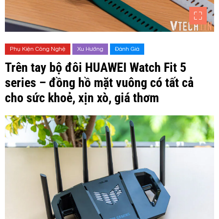
Phụ Kiện Công Nghệ
Xu Hướng
Đánh Giá
Trên tay bộ đôi HUAWEI Watch Fit 5
series – đồng hồ mặt vuông có tất cả
cho sức khoẻ, xịn xò, giá thơm