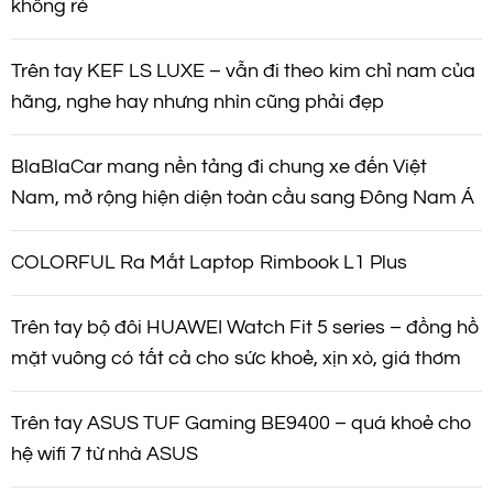
không rẻ
Trên tay KEF LS LUXE – vẫn đi theo kim chỉ nam của
hãng, nghe hay nhưng nhìn cũng phải đẹp
BlaBlaCar mang nền tảng đi chung xe đến Việt
Nam, mở rộng hiện diện toàn cầu sang Đông Nam Á
COLORFUL Ra Mắt Laptop Rimbook L1 Plus
Trên tay bộ đôi HUAWEI Watch Fit 5 series – đồng hồ
mặt vuông có tất cả cho sức khoẻ, xịn xò, giá thơm
Trên tay ASUS TUF Gaming BE9400 – quá khoẻ cho
hệ wifi 7 từ nhà ASUS