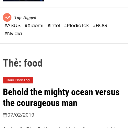
c
o
o
r
m
m
Top Tagged
o
#ASUS
#Xiaomi
#Intel
#MediaTek
#ROG
d
#Nvidia
e
Thẻ:
food
Chưa Phân Loại
Behold the mighty ocean versus
the courageous man
07/02/2019