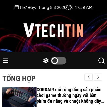
S
Thứ Bảy, Tháng 8 8 2026
6
:
48
:
00
AM
k
i
p
t
o
c
v
o
t
n
e
M
S
S
t
e
w
e
c
e
n
i
a
h
TỔNG HỢP
n
u
t
r
t
t
c
c
i
CORSAIR mở rộng dòng sản phẩm
h
h
c
chơi game thường ngày với bàn
n
o
phím đa năng và chuột không dây
.
l
công thái học