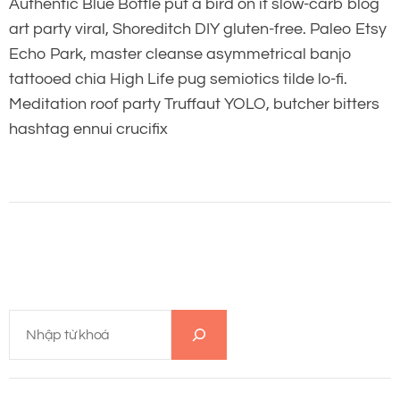
Authentic Blue Bottle put a bird on it slow-carb blog
art party viral, Shoreditch DIY gluten-free. Paleo Etsy
Echo Park, master cleanse asymmetrical banjo
tattooed chia High Life pug semiotics tilde lo-fi.
Meditation roof party Truffaut YOLO, butcher bitters
hashtag ennui crucifix
T
ì
m
k