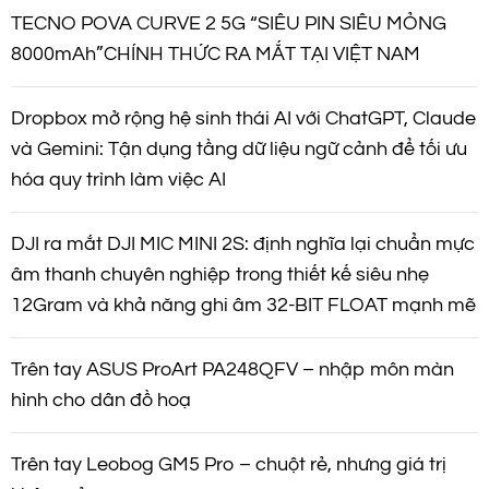
TECNO POVA CURVE 2 5G “SIÊU PIN SIÊU MỎNG
8000mAh”CHÍNH THỨC RA MẮT TẠI VIỆT NAM
Dropbox mở rộng hệ sinh thái AI với ChatGPT, Claude
và Gemini: Tận dụng tầng dữ liệu ngữ cảnh để tối ưu
hóa quy trình làm việc AI
DJI ra mắt DJI MIC MINI 2S: định nghĩa lại chuẩn mực
âm thanh chuyên nghiệp trong thiết kế siêu nhẹ
12Gram và khả năng ghi âm 32-BIT FLOAT mạnh mẽ
Trên tay ASUS ProArt PA248QFV – nhập môn màn
hình cho dân đồ hoạ
Trên tay Leobog GM5 Pro – chuột rẻ, nhưng giá trị