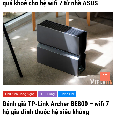
quá khoẻ cho hệ wifi 7 từ nhà ASUS
Phụ Kiện Công Nghệ
Xu Hướng
Đánh Giá
Đánh giá TP-Link Archer BE800 – wifi 7
hộ gia đình thuộc hệ siêu khủng