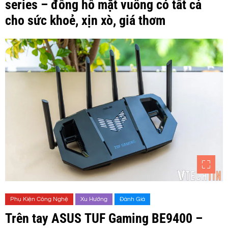
series – đồng hồ mặt vuông có tất cả
cho sức khoẻ, xịn xò, giá thơm
Phụ Kiện Công Nghệ
Xu Hướng
Đánh Giá
Trên tay ASUS TUF Gaming BE9400 –