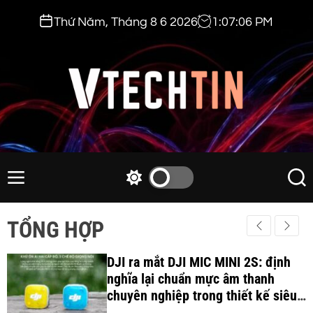
S
Thứ Năm, Tháng 8 6 2026
1
:
07
:
07
PM
k
i
p
t
o
c
v
o
t
n
e
M
S
S
t
e
w
e
c
e
n
i
a
h
TỔNG HỢP
n
u
t
r
t
t
c
c
i
DJI ra mắt DJI MIC MINI 2S: định
h
h
c
nghĩa lại chuẩn mực âm thanh
n
o
chuyên nghiệp trong thiết kế siêu
.
l
nhẹ 12Gram và khả năng ghi âm