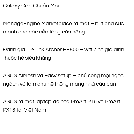
Galaxy Gập Chuẩn Mới
ManageEngine Marketplace ra mắt – bứt phá sức
mạnh cho các nền tảng của hãng
Đánh giá TP-Link Archer BE800 – wifi 7 hộ gia đình
thuộc hệ siêu khủng
ASUS AIMesh và Easy setup – phủ sóng mọi ngóc
ngách và làm chủ hệ thống mạng nhà của bạn
ASUS ra mắt laptop đồ họa ProArt P16 và ProArt
PX13 tại Việt Nam