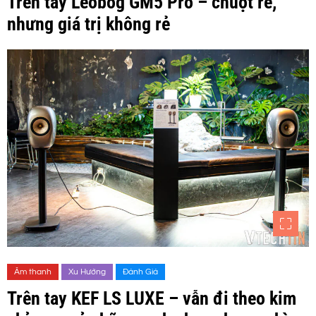
Trên tay Leobog GM5 Pro – chuột rẻ,
nhưng giá trị không rẻ
Âm thanh
Xu Hướng
Đánh Giá
Trên tay KEF LS LUXE – vẫn đi theo kim