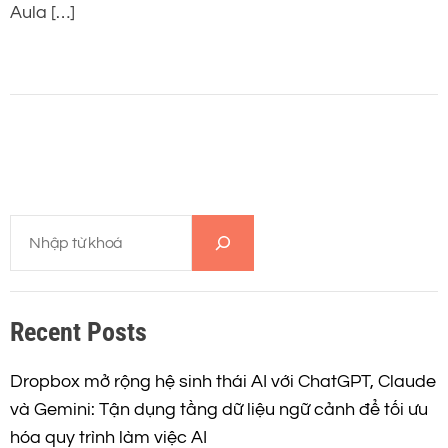
Aula […]
T
ì
m
k
Recent Posts
i
ế
m
Dropbox mở rộng hệ sinh thái AI với ChatGPT, Claude
và Gemini: Tận dụng tầng dữ liệu ngữ cảnh để tối ưu
hóa quy trình làm việc AI