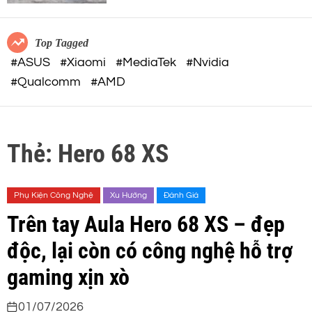
c
o
32-BIT FLOAT mạnh mẽ
o
r
m
m
Top Tagged
o
#ASUS
#Xiaomi
#MediaTek
#Nvidia
d
#Qualcomm
#AMD
e
Thẻ:
Hero 68 XS
Phụ Kiện Công Nghệ
Xu Hướng
Đánh Giá
Trên tay Aula Hero 68 XS – đẹp
độc, lại còn có công nghệ hỗ trợ
gaming xịn xò
01/07/2026