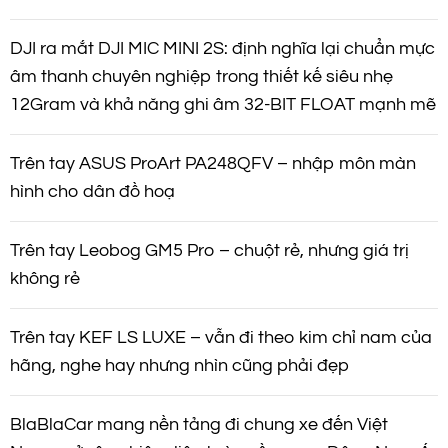
DJI ra mắt DJI MIC MINI 2S: định nghĩa lại chuẩn mực
âm thanh chuyên nghiệp trong thiết kế siêu nhẹ
12Gram và khả năng ghi âm 32-BIT FLOAT mạnh mẽ
Trên tay ASUS ProArt PA248QFV – nhập môn màn
hình cho dân đồ hoạ
Trên tay Leobog GM5 Pro – chuột rẻ, nhưng giá trị
không rẻ
Trên tay KEF LS LUXE – vẫn đi theo kim chỉ nam của
hãng, nghe hay nhưng nhìn cũng phải đẹp
BlaBlaCar mang nền tảng đi chung xe đến Việt