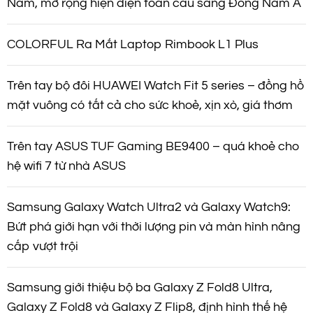
Nam, mở rộng hiện diện toàn cầu sang Đông Nam Á
COLORFUL Ra Mắt Laptop Rimbook L1 Plus
Trên tay bộ đôi HUAWEI Watch Fit 5 series – đồng hồ
mặt vuông có tất cả cho sức khoẻ, xịn xò, giá thơm
Trên tay ASUS TUF Gaming BE9400 – quá khoẻ cho
hệ wifi 7 từ nhà ASUS
Samsung Galaxy Watch Ultra2 và Galaxy Watch9:
Bứt phá giới hạn với thời lượng pin và màn hình nâng
cấp vượt trội
Samsung giới thiệu bộ ba Galaxy Z Fold8 Ultra,
Galaxy Z Fold8 và Galaxy Z Flip8, định hình thế hệ