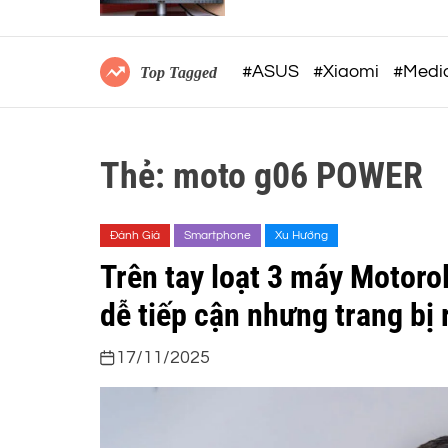
12Gram và
2-BIT FLOAT
#ASUS
#Xiaomi
#Medi
Top Tagged
Thẻ:
moto g06 POWER
Đánh Giá
Smartphone
Xu Hướng
Trên tay loạt 3 máy Motoro
dễ tiếp cận nhưng trang bị 
17/11/2025