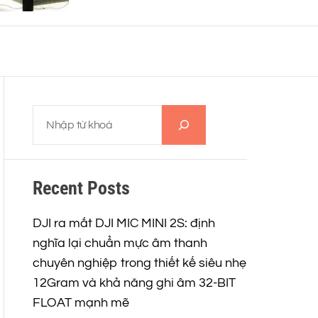
phải đẹp
o
r
m
o
d
e
T
ì
m
k
Recent Posts
i
ế
m
DJI ra mắt DJI MIC MINI 2S: định
nghĩa lại chuẩn mực âm thanh
chuyên nghiệp trong thiết kế siêu nhẹ
12Gram và khả năng ghi âm 32-BIT
FLOAT mạnh mẽ