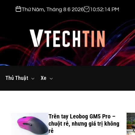
Thứ Năm, Tháng 8 6 2026
10
:
52
:
15
PM
v
t
Thủ Thuật
e
Xe
c
h
t
i
Trên tay Leobog GM5 Pro –
n
n
chuột rẻ, nhưng giá trị không
.
rẻ