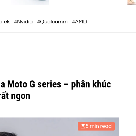
c
o
m
aTek
#Nvidia
#Qualcomm
#AMD
la Moto G series – phân khúc
rất ngon
5 min read