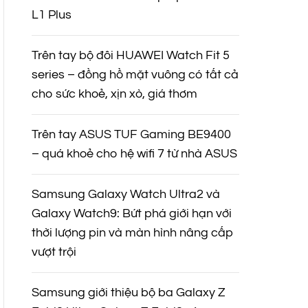
L1 Plus
Trên tay bộ đôi HUAWEI Watch Fit 5
series – đồng hồ mặt vuông có tất cả
cho sức khoẻ, xịn xò, giá thơm
Trên tay ASUS TUF Gaming BE9400
– quá khoẻ cho hệ wifi 7 từ nhà ASUS
Samsung Galaxy Watch Ultra2 và
Galaxy Watch9: Bứt phá giới hạn với
thời lượng pin và màn hình nâng cấp
vượt trội
Samsung giới thiệu bộ ba Galaxy Z