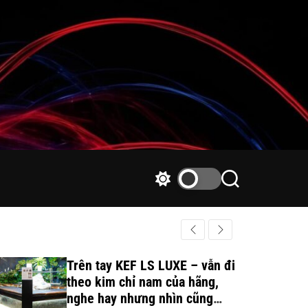
S
S
w
e
i
a
t
r
c
c
h
h
Trên tay KEF LS LUXE – vẫn đi
c
theo kim chỉ nam của hãng,
o
nghe hay nhưng nhìn cũng
l