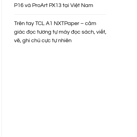
P16 và ProArt PX13 tại Việt Nam
Trên tay TCL A1 NXTPaper – cảm
giác đọc tương tự máy đọc sách, viết,
vẽ, ghi chú cực tự nhiên