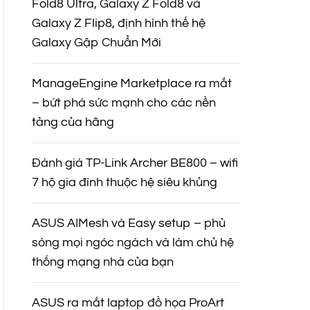
Fold8 Ultra, Galaxy Z Fold8 và
Galaxy Z Flip8, định hình thế hệ
Galaxy Gập Chuẩn Mới
ManageEngine Marketplace ra mắt
– bứt phá sức mạnh cho các nền
tảng của hãng
Đánh giá TP-Link Archer BE800 – wifi
7 hộ gia đình thuộc hệ siêu khủng
ASUS AIMesh và Easy setup – phủ
sóng mọi ngóc ngách và làm chủ hệ
thống mạng nhà của bạn
ASUS ra mắt laptop đồ họa ProArt