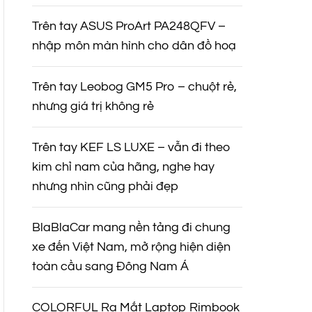
Trên tay ASUS ProArt PA248QFV –
nhập môn màn hình cho dân đồ hoạ
Trên tay Leobog GM5 Pro – chuột rẻ,
nhưng giá trị không rẻ
Trên tay KEF LS LUXE – vẫn đi theo
kim chỉ nam của hãng, nghe hay
nhưng nhìn cũng phải đẹp
BlaBlaCar mang nền tảng đi chung
xe đến Việt Nam, mở rộng hiện diện
toàn cầu sang Đông Nam Á
COLORFUL Ra Mắt Laptop Rimbook