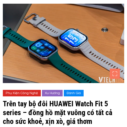
Phụ Kiện Công Nghệ
Xu Hướng
Đánh Giá
Trên tay bộ đôi HUAWEI Watch Fit 5
series – đồng hồ mặt vuông có tất cả
cho sức khoẻ, xịn xò, giá thơm