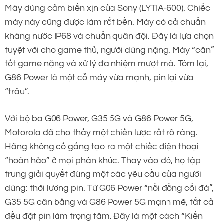
Máy dùng cảm biến xịn của Sony (LYTIA-600). Chiếc
máy này cũng được làm rất bền. Máy có cả chuẩn
kháng nước IP68 và chuẩn quân đội. Đây là lựa chọn
tuyệt vời cho game thủ, người dùng nặng. Máy “cân”
tốt game nặng và xử lý đa nhiệm mượt mà. Tóm lại,
G86 Power là một cỗ máy vừa mạnh, pin lại vừa
“trâu”.
Với bộ ba G06 Power, G35 5G và G86 Power 5G,
Motorola đã cho thấy một chiến lược rất rõ ràng.
Hãng không cố gắng tạo ra một chiếc điện thoại
“hoàn hảo” ở mọi phân khúc. Thay vào đó, họ tập
trung giải quyết đúng một các yêu cầu của người
dùng: thời lượng pin. Từ G06 Power “nồi đồng cối đá”,
G35 5G cân bằng và G86 Power 5G mạnh mẽ, tất cả
đều đặt pin làm trọng tâm. Đây là một cách “Kiến