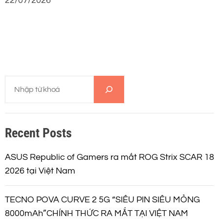
22/07/2026
T
ì
m
k
Recent Posts
i
ế
m
ASUS Republic of Gamers ra mắt ROG Strix SCAR 18
2026 tại Việt Nam
TECNO POVA CURVE 2 5G “SIÊU PIN SIÊU MỎNG
8000mAh”CHÍNH THỨC RA MẮT TẠI VIỆT NAM