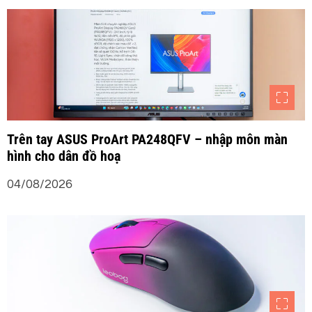
ớ
n
g
b
Trên tay ASUS ProArt PA248QFV – nhập môn màn
hình cho dân đồ hoạ
à
04/08/2026
i
v
i
ế