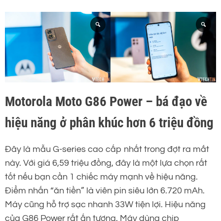
Motorola Moto G86 Power – bá đạo về
hiệu năng ở phân khúc hơn 6 triệu đồng
Đây là mẫu G-series cao cấp nhất trong đợt ra mắt
này. Với giá 6,59 triệu đồng, đây là một lựa chọn rất
tốt nếu bạn cần 1 chiếc máy mạnh về hiệu năng.
Điểm nhấn “ăn tiền” là viên pin siêu lớn 6.720 mAh.
Máy cũng hỗ trợ sạc nhanh 33W tiện lợi. Hiệu năng
của G86 Power rất ấn tượng. Máy dùng chip