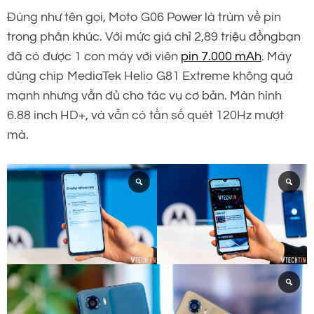
Đúng như tên gọi, Moto G06 Power là trùm về pin
trong phân khúc. Với mức giá chỉ 2,89 triệu đồngbạn
đã có được 1 con máy với viên
pin 7.000 mAh
. Máy
dùng chip MediaTek Helio G81 Extreme không quá
mạnh nhưng vẫn đủ cho tác vụ cơ bản. Màn hình
6.88 inch HD+, và vẫn có tần số quét 120Hz mượt
mà.