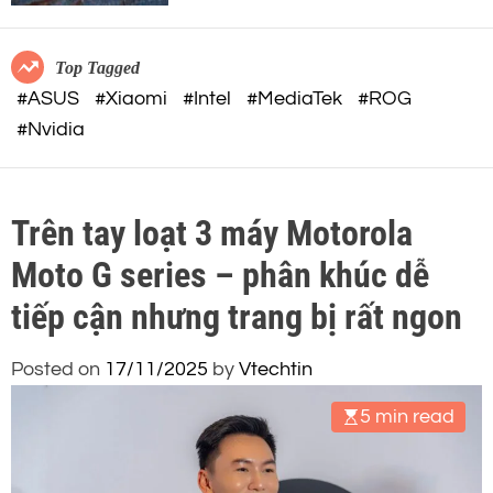
c
o
o
r
m
m
Top Tagged
o
#ASUS
#Xiaomi
#Intel
#MediaTek
#ROG
d
#Nvidia
e
Trên tay loạt 3 máy Motorola
Moto G series – phân khúc dễ
tiếp cận nhưng trang bị rất ngon
Posted on
17/11/2025
by
Vtechtin
5 min read