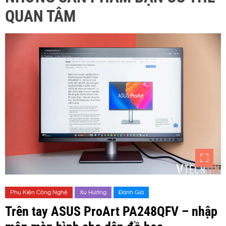
QUAN TÂM
Phụ Kiện Công Nghệ
Xu Hướng
Đánh Giá
Trên tay ASUS ProArt PA248QFV – nhập