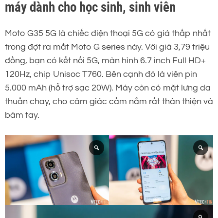
máy dành cho học sinh, sinh viên
Moto G35 5G là chiếc điện thoại 5G có giá thấp nhất
trong đợt ra mắt Moto G series này. Với giá 3,79 triệu
đồng, bạn có kết nối 5G, màn hình 6.7 inch Full HD+
120Hz, chip Unisoc T760. Bên cạnh đó là viên pin
5.000 mAh (hỗ trợ sạc 20W). Máy còn có mặt lưng da
thuần chay, cho cảm giác cầm nắm rất thân thiện và
bám tay.