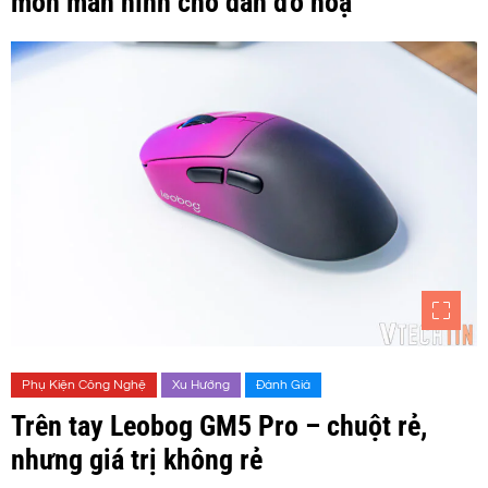
môn màn hình cho dân đồ hoạ
Phụ Kiện Công Nghệ
Xu Hướng
Đánh Giá
Trên tay Leobog GM5 Pro – chuột rẻ,
nhưng giá trị không rẻ