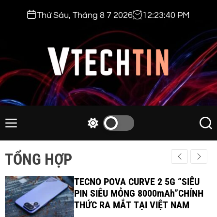
S
Thứ Sáu, Tháng 8 7 2026
12
:
23
:
42
PM
k
i
p
t
o
c
v
o
t
n
e
M
S
S
t
e
w
e
c
e
n
i
a
h
TỔNG HỢP
n
u
t
r
t
t
c
c
i
TECNO POVA CURVE 2 5G “SIÊU
h
h
c
PIN SIÊU MỎNG 8000mAh”CHÍNH
n
o
THỨC RA MẮT TẠI VIỆT NAM
.
l