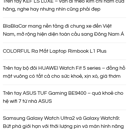
Trên tay KEF LS LUXE – vẫn đi theo kim chỉ nam của
hãng, nghe hay nhưng nhìn cũng phải đẹp
BlaBlaCar mang nền tảng đi chung xe đến Việt
Nam, mở rộng hiện diện toàn cầu sang Đông Nam Á
COLORFUL Ra Mắt Laptop Rimbook L1 Plus
Trên tay bộ đôi HUAWEI Watch Fit 5 series – đồng hồ
mặt vuông có tất cả cho sức khoẻ, xịn xò, giá thơm
Trên tay ASUS TUF Gaming BE9400 – quá khoẻ cho
hệ wifi 7 từ nhà ASUS
Samsung Galaxy Watch Ultra2 và Galaxy Watch9:
Bứt phá giới hạn với thời lượng pin và màn hình nâng