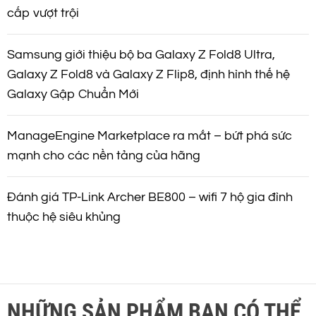
cấp vượt trội
Samsung giới thiệu bộ ba Galaxy Z Fold8 Ultra,
Galaxy Z Fold8 và Galaxy Z Flip8, định hình thế hệ
Galaxy Gập Chuẩn Mới
ManageEngine Marketplace ra mắt – bứt phá sức
mạnh cho các nền tảng của hãng
Đánh giá TP-Link Archer BE800 – wifi 7 hộ gia đình
thuộc hệ siêu khủng
NHỮNG SẢN PHẨM BẠN CÓ THỂ