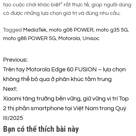
tạo cuộc chơi khác biệt” rất thực tế, giúp người dùng
có được những lựa chọn giá trị và đúng nhu cầu.
Tagged
MediaTek
,
moto g06 POWER
,
moto g35 5G
,
moto g86 POWER 5G
,
Motorola
,
Unisoc
Đ
Previous:
Trên tay Motorola Edge 60 FUSION – lựa chọn
i
không thể bỏ qua ở phân khúc tầm trung
ề
Next:
Xiaomi tăng trưởng bền vững, giữ vững vị trí Top
u
2 thị phần smartphone tại Việt Nam trong Quý
h
III/2025
Bạn có thể thích bài này
ư