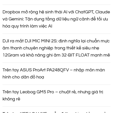
Dropbox mở rộng hệ sinh thái AI với ChatGPT, Claude
và Gemini: Tận dụng tầng dữ liệu ngữ cảnh để tối ưu
hóa quy trình làm việc AI
DJI ra mắt DJI MIC MINI 2S: định nghĩa lại chuẩn mực
âm thanh chuyên nghiệp trong thiết kế siêu nhẹ
12Gram và khả năng ghi âm 32-BIT FLOAT mạnh mẽ
Trên tay ASUS ProArt PA248QFV – nhập môn màn
hình cho dân đồ hoạ
Trên tay Leobog GM5 Pro – chuột rẻ, nhưng giá trị
không rẻ