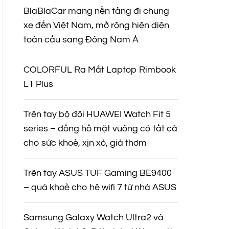
BlaBlaCar mang nền tảng đi chung
xe đến Việt Nam, mở rộng hiện diện
toàn cầu sang Đông Nam Á
COLORFUL Ra Mắt Laptop Rimbook
L1 Plus
Trên tay bộ đôi HUAWEI Watch Fit 5
series – đồng hồ mặt vuông có tất cả
cho sức khoẻ, xịn xò, giá thơm
Trên tay ASUS TUF Gaming BE9400
– quá khoẻ cho hệ wifi 7 từ nhà ASUS
Samsung Galaxy Watch Ultra2 và