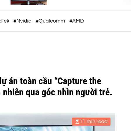
c
à
OAT
o
m
aTek
#Nvidia
#Qualcomm
#AMD
dự án toàn cầu “Capture the
 nhiên qua góc nhìn người trẻ.
11 min read