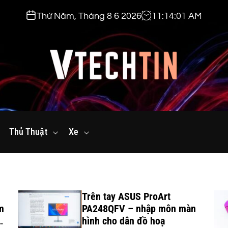
Thứ Năm, Tháng 8 6 2026
11
:
14
:
02
AM
v
t
Thủ Thuật
e
Xe
c
h
t
i
Trên tay ASUS ProArt
n
m
PA248QFV – nhập môn màn
.
hình cho dân đồ hoạ