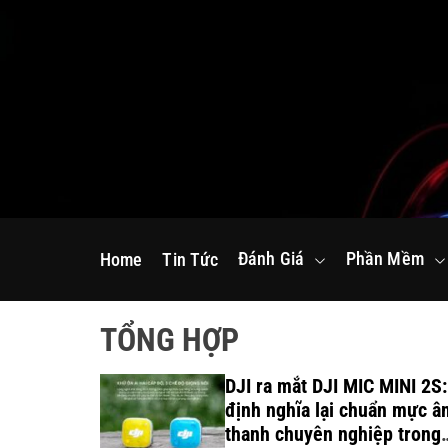
S
k
i
p
t
o
c
o
n
Đánh Giá
Phần Mềm
Home
Tin Tức
t
e
n
TỔNG HỢP
t
 sinh thái
DJI ra mắt DJI MIC MINI 2S:
ude và
định nghĩa lại chuẩn mực â
ng dữ liệu
thanh chuyên nghiệp trong