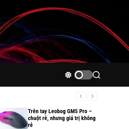
S
S
w
e
i
a
t
r
c
c
h
h
Trên tay Leobog GM5 Pro –
c
chuột rẻ, nhưng giá trị không
o
rẻ
l