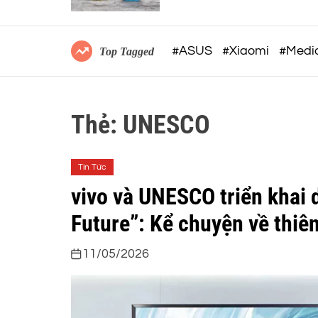
 hóa quy
thiết kế siêu nhẹ 12Gram v
khả năng ghi âm 32-BIT FL
mạnh mẽ
#ASUS
#Xiaomi
#Medi
Top Tagged
Thẻ:
UNESCO
Tin Tức
vivo và UNESCO triển khai 
Future”: Kể chuyện về thiên
11/05/2026