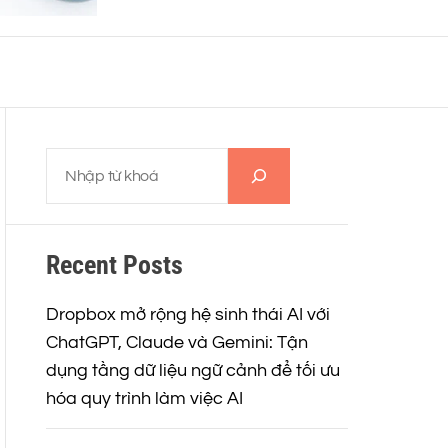
o
r
m
o
d
e
T
ì
m
k
Recent Posts
i
ế
m
Dropbox mở rộng hệ sinh thái AI với
ChatGPT, Claude và Gemini: Tận
dụng tầng dữ liệu ngữ cảnh để tối ưu
hóa quy trình làm việc AI