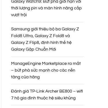
Galaxy Watch9: Bứt phá giới hạn với
thời lượng pin và màn hình nâng cấp
vượt trội
Samsung giới thiệu bộ ba Galaxy Z
Fold8 Ultra, Galaxy Z Fold8 và
Galaxy Z Flip8, định hình thế hệ
Galaxy Gập Chuẩn Mới
ManageEngine Marketplace ra mắt
– bứt phá sức mạnh cho các nền
tảng của hãng
Đánh giá TP-Link Archer BE800 – wifi
7 hộ gia đình thuộc hệ siêu khủng