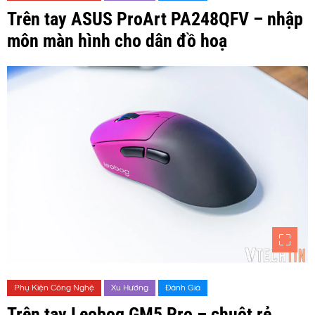
Trên tay ASUS ProArt PA248QFV – nhập
môn màn hình cho dân đồ hoạ
Phụ Kiện Công Nghệ
Xu Hướng
Đánh Giá
Trên tay Leobog GM5 Pro – chuột rẻ,