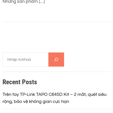
Những sản phẩm […]
T
ì
m
k
Recent Posts
i
ế
m
Trên tay TP-Link TAPO C645D Kit – 2 mắt, quét siêu
rộng, bảo vệ không gian cực hạn