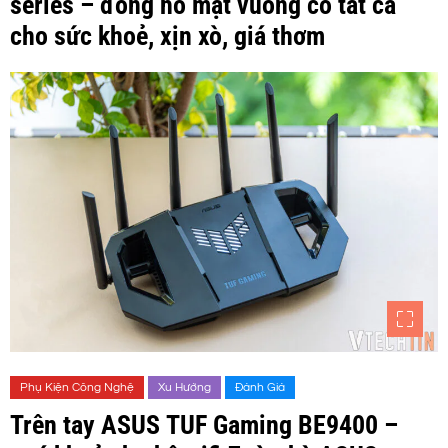
series – đồng hồ mặt vuông có tất cả
cho sức khoẻ, xịn xò, giá thơm
Phụ Kiện Công Nghệ
Xu Hướng
Đánh Giá
Trên tay ASUS TUF Gaming BE9400 –