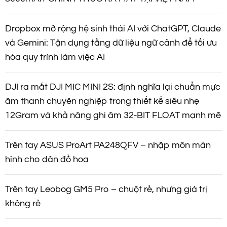
Dropbox mở rộng hệ sinh thái AI với ChatGPT, Claude
và Gemini: Tận dụng tầng dữ liệu ngữ cảnh để tối ưu
hóa quy trình làm việc AI
DJI ra mắt DJI MIC MINI 2S: định nghĩa lại chuẩn mực
âm thanh chuyên nghiệp trong thiết kế siêu nhẹ
12Gram và khả năng ghi âm 32-BIT FLOAT mạnh mẽ
Trên tay ASUS ProArt PA248QFV – nhập môn màn
hình cho dân đồ hoạ
Trên tay Leobog GM5 Pro – chuột rẻ, nhưng giá trị
không rẻ