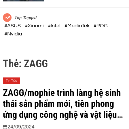
c
o
o
r
m
m
Top Tagged
o
#ASUS
#Xiaomi
#Intel
#MediaTek
#ROG
d
#Nvidia
e
Thẻ:
ZAGG
Tin Tức
ZAGG/mophie trình làng hệ sinh
thái sản phẩm mới, tiên phong
ứng dụng công nghệ và vật liệu
mới, mang lại giải pháp toàn diện
24/09/2024