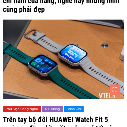
chỉ nam của hãng, nghe hay nhưng nhìn
cũng phải đẹp
Phụ Kiện Công Nghệ
Xu Hướng
Đánh Giá
Trên tay bộ đôi HUAWEI Watch Fit 5