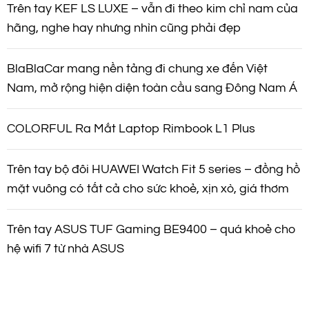
Trên tay KEF LS LUXE – vẫn đi theo kim chỉ nam của
hãng, nghe hay nhưng nhìn cũng phải đẹp
BlaBlaCar mang nền tảng đi chung xe đến Việt
Nam, mở rộng hiện diện toàn cầu sang Đông Nam Á
COLORFUL Ra Mắt Laptop Rimbook L1 Plus
Trên tay bộ đôi HUAWEI Watch Fit 5 series – đồng hồ
mặt vuông có tất cả cho sức khoẻ, xịn xò, giá thơm
Trên tay ASUS TUF Gaming BE9400 – quá khoẻ cho
hệ wifi 7 từ nhà ASUS