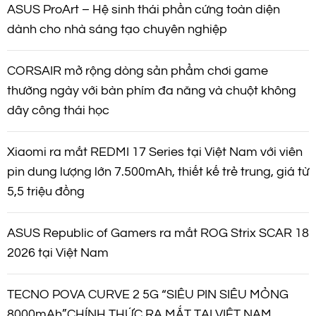
ASUS ProArt – Hệ sinh thái phần cứng toàn diện
dành cho nhà sáng tạo chuyên nghiệp
CORSAIR mở rộng dòng sản phẩm chơi game
thường ngày với bàn phím đa năng và chuột không
dây công thái học
Xiaomi ra mắt REDMI 17 Series tại Việt Nam với viên
pin dung lượng lớn 7.500mAh, thiết kế trẻ trung, giá từ
5,5 triệu đồng
ASUS Republic of Gamers ra mắt ROG Strix SCAR 18
2026 tại Việt Nam
TECNO POVA CURVE 2 5G “SIÊU PIN SIÊU MỎNG
8000mAh”CHÍNH THỨC RA MẮT TẠI VIỆT NAM