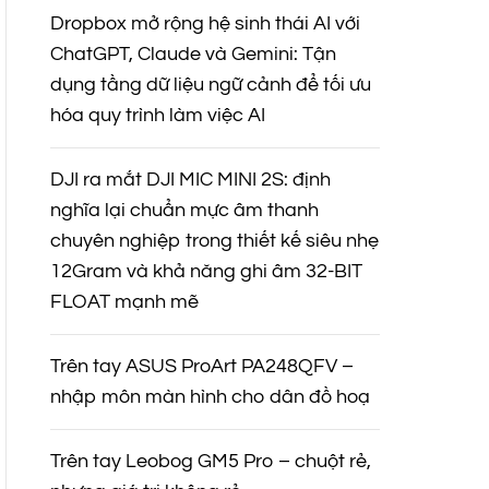
Dropbox mở rộng hệ sinh thái AI với
ChatGPT, Claude và Gemini: Tận
dụng tầng dữ liệu ngữ cảnh để tối ưu
hóa quy trình làm việc AI
DJI ra mắt DJI MIC MINI 2S: định
nghĩa lại chuẩn mực âm thanh
chuyên nghiệp trong thiết kế siêu nhẹ
12Gram và khả năng ghi âm 32-BIT
FLOAT mạnh mẽ
Trên tay ASUS ProArt PA248QFV –
nhập môn màn hình cho dân đồ hoạ
Trên tay Leobog GM5 Pro – chuột rẻ,