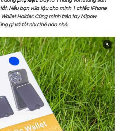
ị trường
phụ kiện
. Đây là 1 hãng với những sản
tốt. Nếu bạn vừa tậu cho mình 1 chiếc iPhone
Wallet Holder. Cùng mình trên tay Mipow
g gì và tốt như thế nào nhé.