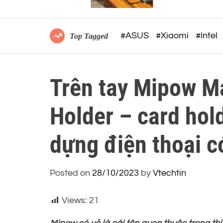
i học
thiết kế trẻ trung, giá từ 5,
triệu đồng
#ASUS
#Xiaomi
#Intel
Top Tagged
Trên tay Mipow M
Holder – card hol
dựng điện thoại 
Posted on
28/10/2023
by
Vtechtin
Views:
21