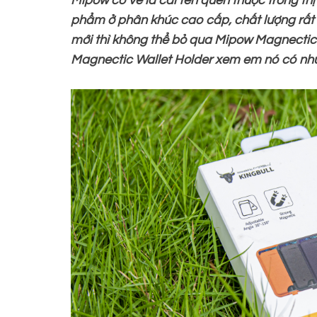
Mipow có vẻ là cái tên quen thuộc trong th
phẩm ở phân khúc cao cấp, chất lượng rất 
mới thì không thể bỏ qua Mipow Magnectic 
Magnectic Wallet Holder xem em nó có nhữn