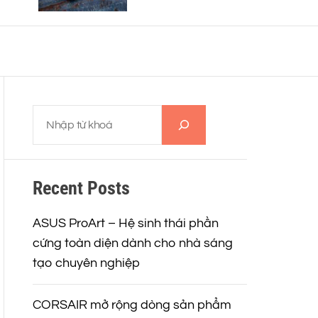
MẮT TẠI VIỆT NAM
o
r
m
o
d
e
T
ì
m
k
Recent Posts
i
ế
m
ASUS ProArt – Hệ sinh thái phần
cứng toàn diện dành cho nhà sáng
tạo chuyên nghiệp
CORSAIR mở rộng dòng sản phẩm