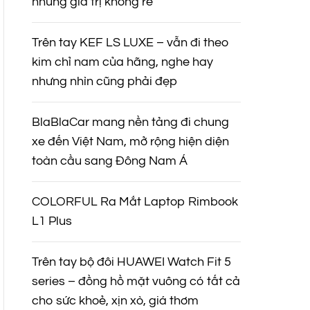
nhưng giá trị không rẻ
Trên tay KEF LS LUXE – vẫn đi theo
kim chỉ nam của hãng, nghe hay
nhưng nhìn cũng phải đẹp
BlaBlaCar mang nền tảng đi chung
xe đến Việt Nam, mở rộng hiện diện
toàn cầu sang Đông Nam Á
COLORFUL Ra Mắt Laptop Rimbook
L1 Plus
Trên tay bộ đôi HUAWEI Watch Fit 5
series – đồng hồ mặt vuông có tất cả
cho sức khoẻ, xịn xò, giá thơm