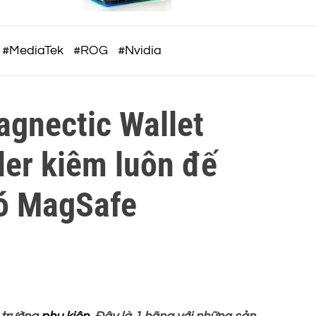
c
5
o
m
#MediaTek
#ROG
#Nvidia
agnectic Wallet
der kiêm luôn đế
có MagSafe