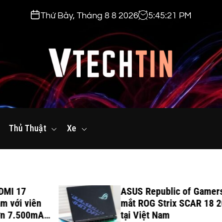
Thứ Bảy, Tháng 8 8 2026
5
:
45
:
23
PM
v
t
Thủ Thuật
e
Xe
c
h
t
i
ASUS Republic of Gamers ra
n
n
mắt ROG Strix SCAR 18 2026
.
Ah,
tại Việt Nam