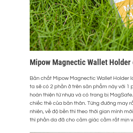
Mipow Magnectic Wallet Holder c
Bản chất Mipow Magnectic Wallet Holder là
ta sẽ có 2 phần ở trên sản phẩm này với 1 
hoàn thiện từ nhựa và có trang bị MagSafe
chiếc thẻ của bản thân. Từng đường may rất
nhiên, về độ bền thì theo thời gian mình mới
thì phần da đã cho cảm giác cầm rất mịn v